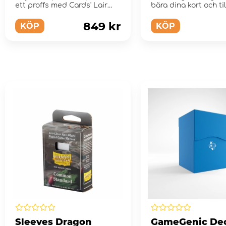
Director Krenn
ett proffs med Cards' Lair
bära dina kort och ti
PRO!
till Star ...
849 kr
KÖP
KÖP
Sleeves Dragon
GameGenic De