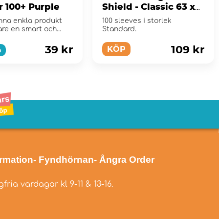
r 100+ Purple
Shield - Classic 63 x
88 mm Black
na enkla produkt
100 sleeves i storlek
are en smart och
Standard.
ning för att la...
39 kr
109 kr
KÖP
a
ormation
- Fyndhörnan
- Ångra Order
fria vardagar kl 9-11 & 13-16.