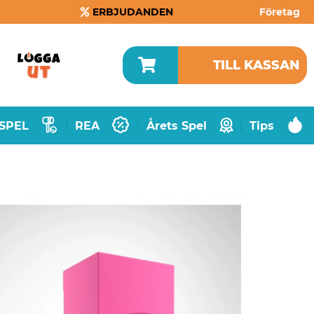
ERBJUDANDEN
Företag
TILL KASSAN
SPEL
REA
Årets Spel
Tips
|
|
|