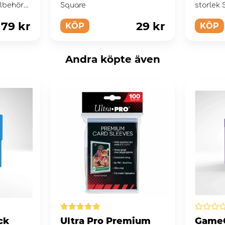
ic
llbehör
Square
storlek 
Wars: Un
79 kr
29 kr
KÖP
KÖP
Andra köpte även
ck
Ultra Pro Premium
Game