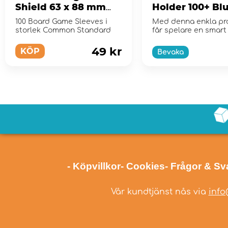
Shield 63 x 88 mm
Holder 100+ Bl
Clear/Non-Glare
100 Board Game Sleeves i
Med denna enkla pr
storlek Common Standard
får spelare en smart
snabb lösning för att 
49 kr
KÖP
Bevaka
- Köpvillkor
- Cookies
- Frågor & Sv
Vår kundtjänst nås via
info