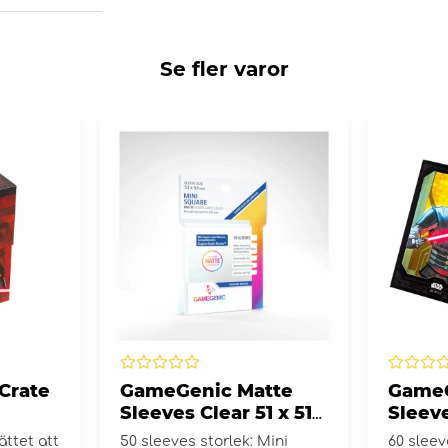
Se fler varor
 Crate
GameGenic Matte
GameG
Sleeves Clear 51 x 51
Sleev
mm
Star 
ttet att
50 sleeves storlek: Mini
60 sleev