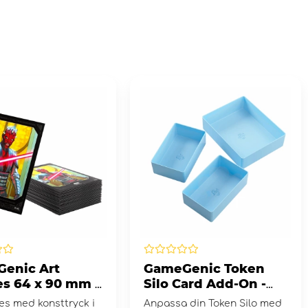
enic Art
GameGenic Token
es 64 x 90 mm -
Silo Card Add-On -
Wars Darth Maul
Blue
es med konsttryck i
Anpassa din Token Silo med