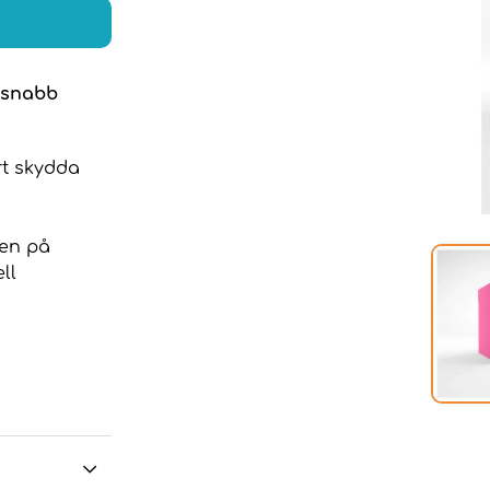
 snabb
rt skydda
ken på
ll