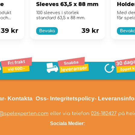
ue
Sleeves 63,5 x 88 mm
Holde
odukt
100 sleeves i storlek
Med den
 och
standard 63,5 x 88 mm.
får spel
la...
snabb lös
39 kr
39 kr
Bevaka
Bevak
ar
- Kontakta Oss
- Integritetspolicy
- Leveransinf
@spelexperten.com
eller via telefon
026-182427
på helg
Sociala Medier: