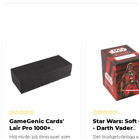
GameGenic Cards'
Star Wars: Soft
Lair Pro 1000+
- Darth Vader
Convertible Black
Unstoppable,
Höj nivån på dina spel som
Det budgetvänliga sä