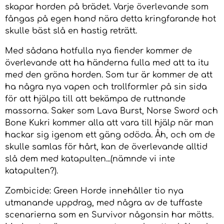
skapar horden på brädet. Varje överlevande som
fångas på egen hand nära detta kringfarande hot
skulle bäst slå en hastig reträtt.
Med sådana hotfulla nya fiender kommer de
överlevande att ha händerna fulla med att ta itu
med den gröna horden. Som tur är kommer de att
ha några nya vapen och trollformler på sin sida
för att hjälpa till att bekämpa de ruttnande
massorna. Saker som Lava Burst, Norse Sword och
Bone Kukri kommer alla att vara till hjälp när man
hackar sig igenom ett gäng odöda. Åh, och om de
skulle samlas för hårt, kan de överlevande alltid
slå dem med katapulten...(nämnde vi inte
katapulten?).
Zombicide: Green Horde innehåller tio nya
utmanande uppdrag, med några av de tuffaste
scenarierna som en Survivor någonsin har mötts.