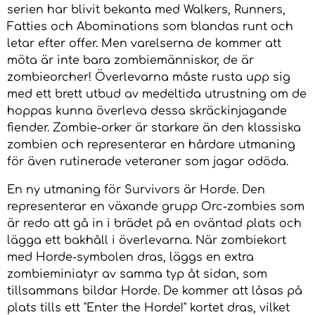
serien har blivit bekanta med Walkers, Runners,
Fatties och Abominations som blandas runt och
letar efter offer. Men varelserna de kommer att
möta är inte bara zombiemänniskor, de är
zombieorcher! Överlevarna måste rusta upp sig
med ett brett utbud av medeltida utrustning om de
hoppas kunna överleva dessa skräckinjagande
fiender. Zombie-orker är starkare än den klassiska
zombien och representerar en hårdare utmaning
för även rutinerade veteraner som jagar odöda.
En ny utmaning för Survivors är Horde. Den
representerar en växande grupp Orc-zombies som
är redo att gå in i brädet på en oväntad plats och
lägga ett bakhåll i överlevarna. När zombiekort
med Horde-symbolen dras, läggs en extra
zombieminiatyr av samma typ åt sidan, som
tillsammans bildar Horde. De kommer att låsas på
plats tills ett "Enter the Horde!" kortet dras, vilket