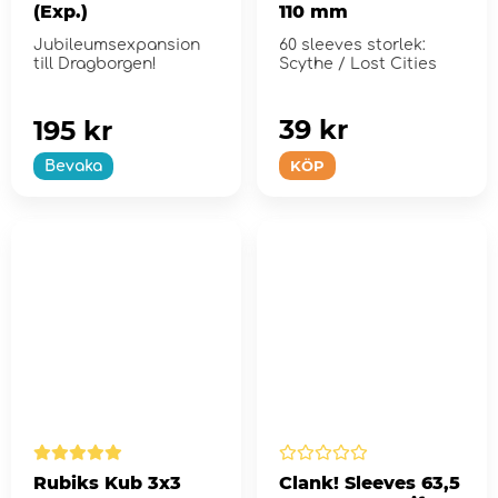
(Exp.)
110 mm
Jubileumsexpansion
60 sleeves storlek:
till Dragborgen!
Scythe / Lost Cities
39 kr
195 kr
KÖP
Bevaka
Rubiks Kub 3x3
Clank! Sleeves 63,5