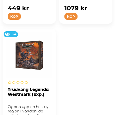
449 kr
1079 kr
KÖP
KÖP
1-4
Trudvang Legends:
Westmark (Exp.)
Öppna upp en helt ny
region i världen, de