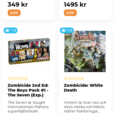
stranden.
349 kr
1495 kr
KÖP
KÖP
1-6
1-6
Zombicide 2nd Ed:
Zombicide: White
The Boys Pack #1 -
Death
The Seven (Exp.)
The Seven är Vought
Vintern är över oss och
Internationals främsta
dess mörka och hårda
superhjälteteam
nätter frambringar...