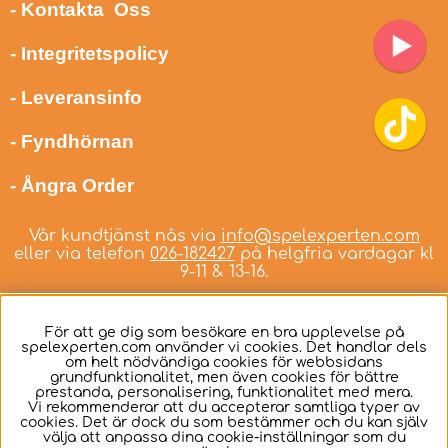
- Kontakta Oss
- Integritetspolicy
- Leveransinfo
- Fyndhörnan
- Ångra Order
Vår kundtjänst nås via
info@spelexperten.com
eller via telefon
026-182427
på helgfria vardagar kl
9-11 & 13-16.
För att ge dig som besökare en bra upplevelse på
spelexperten.com använder vi cookies. Det handlar dels
om helt nödvändiga cookies för webbsidans
Svenska
grundfunktionalitet, men även cookies för bättre
prestanda, personalisering, funktionalitet med mera.
Vi rekommenderar att du accepterar samtliga typer av
cookies. Det är dock du som bestämmer och du kan själv
välja att anpassa dina cookie-inställningar som du