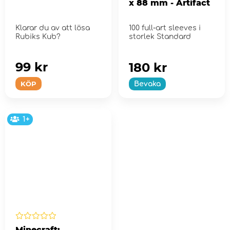
x 88 mm - Artifact
Klarar du av att lösa
100 full-art sleeves i
Rubiks Kub?
storlek Standard
99 kr
180 kr
KÖP
Bevaka
1+
Minecraft: