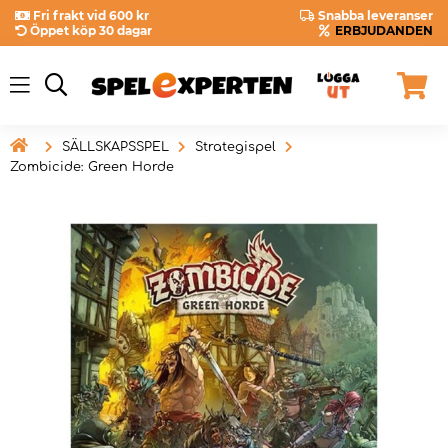
Fri frakt vid 600 kr
Snabba leveranser
Öppet köp 30 dagar
ERBJUDANDEN

SÄLLSKAPSSPEL
Strategispel
Zombicide: Green Horde