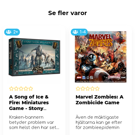
Se fler varor
2+
1-4
A Song of Ice &
Marvel Zombies: A
Fire: Miniatures
Zombicide Game
Game - Stony
Shore Pillagers
Kraken-bannern
Även de mäktigaste
(Exp.)
betyder problem var
hjältarna kan ge efter
som helst den har sett
för zombieepidemin
längs den steniga