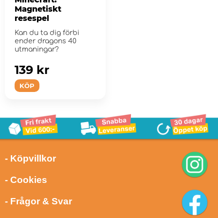
Magnetiskt
resespel
Kan du ta dig förbi
ender dragons 40
utmaningar?
139 kr
KÖP
- Köpvillkor
- Cookies
- Frågor & Svar