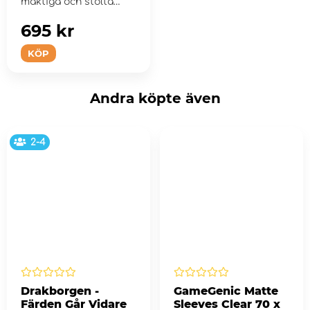
mäktiga och stolta
Westmark-l&#...
695 kr
KÖP
Andra köpte även
2-4
Drakborgen -
GameGenic Matte
Färden Går Vidare
Sleeves Clear 70 x