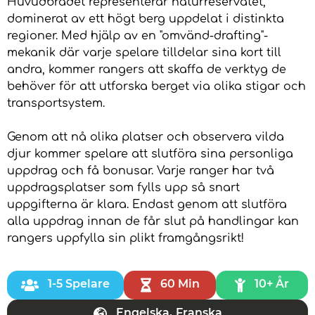
Huvudbrädet representerar naturreservatet,
dominerat av ett högt berg uppdelat i distinkta
regioner. Med hjälp av en "omvänd-drafting"-
mekanik där varje spelare tilldelar sina kort till
andra, kommer rangers att skaffa de verktyg de
behöver för att utforska berget via olika stigar och
transportsystem.
Genom att nå olika platser och observera vilda
djur kommer spelare att slutföra sina personliga
uppdrag och få bonusar. Varje ranger har två
uppdragsplatser som fylls upp så snart
uppgifterna är klara. Endast genom att slutföra
alla uppdrag innan de får slut på handlingar kan
rangers uppfylla sin plikt framgångsrikt!
1-5 Spelare
60 Min
10+ År
Engelska
,
Franska