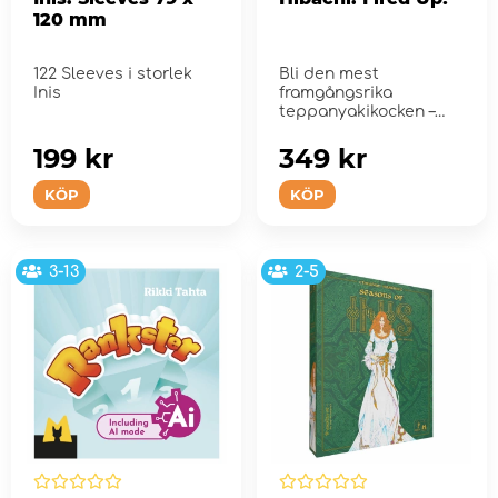
120 mm
122 Sleeves i storlek
Bli den mest
Inis
framgångsrika
teppanyakikocken –
men kasta med
precision!
199 kr
349 kr
KÖP
KÖP
3-13
2-5