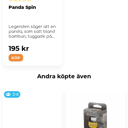
Panda Spin
Legenden säger att en
panda, som satt bland
bambun, tuggade på
bladen med njut...
195 kr
KÖP
Andra köpte även
2-6