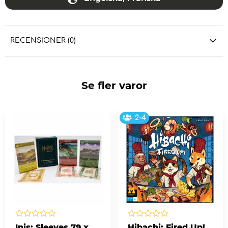
RECENSIONER (0)
Se fler varor
2-4
Inis: Sleeves 79 x
Hibachi: Fired Up!