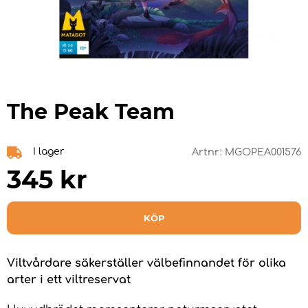
The Peak Team
I lager
Artnr:
MGOPEA001576
345
kr
KÖP
Viltvårdare säkerställer välbefinnandet för olika
arter i ett viltreservat