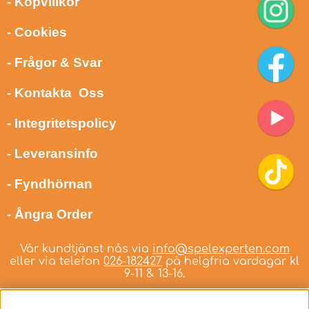
- Köpvillkor
- Cookies
- Frågor & Svar
- Kontakta Oss
- Integritetspolicy
- Leveransinfo
- Fyndhörnan
- Ångra Order
Vår kundtjänst nås via
info@spelexperten.com
eller via telefon
026-182427
på helgfria vardagar kl
9-11 & 13-16.