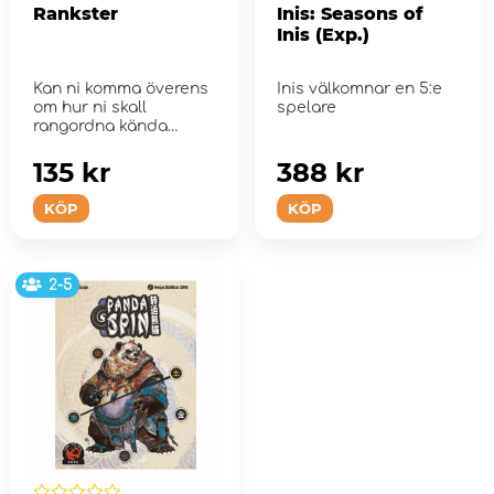
Rankster
Inis: Seasons of
Inis (Exp.)
Kan ni komma överens
Inis välkomnar en 5:e
om hur ni skall
spelare
rangordna kända
personer (och era vä...
135 kr
388 kr
KÖP
KÖP
2-5