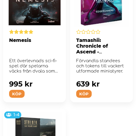
Nemesis
Tamashii:
Chronicle of
Ascend -
Edgerunners
Ett överlevnads sci-fi-
Förvandla standees
Miniature Pack
spel där spelarna
och tokens till vackert
(Exp.)
väcks från dvala som
utformade miniatyrer.
bes...
995 kr
639 kr
KÖP
KÖP
1-4