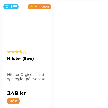
1-99
Vi tipsar
Hitster (Swe)
Hitster Orginal - med
spelregler på svenska.
249 kr
KÖP