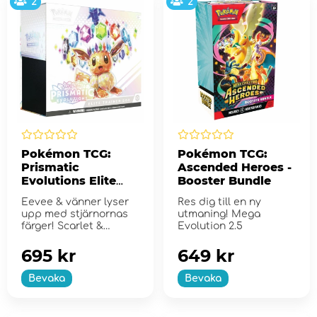
2
2
Pokémon TCG:
Pokémon TCG:
Prismatic
Ascended Heroes -
Evolutions Elite
Booster Bundle
Trainer Box
Eevee & vänner lyser
Res dig till en ny
upp med stjärnornas
utmaning! Mega
färger! Scarlet &
Evolution 2.5
Violet...
695 kr
649 kr
Bevaka
Bevaka