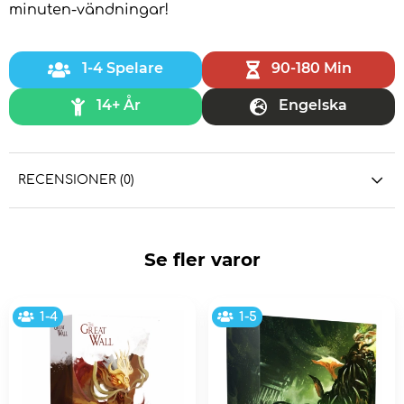
minuten-vändningar!
1-4 Spelare
90-180 Min
14+ År
Engelska
RECENSIONER (0)
Se fler varor
1-4
1-5