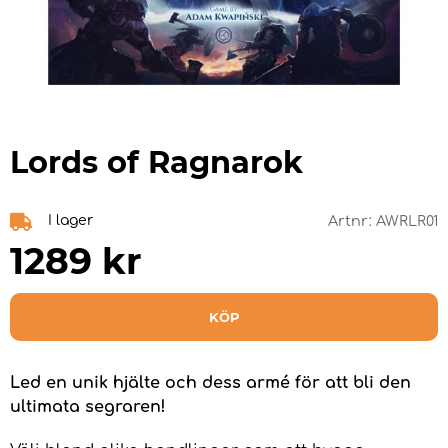
Lords of Ragnarok
I lager
Artnr:
AWRLR01
1289
kr
KÖP
Led en unik hjälte och dess armé för att bli den
ultimata segraren!