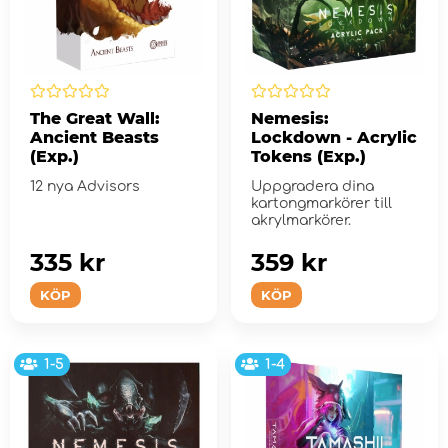
The Great Wall:
Nemesis:
Ancient Beasts
Lockdown - Acrylic
(Exp.)
Tokens (Exp.)
12 nya Advisors
Uppgradera dina
kartongmarkörer till
akrylmarkörer.
335 kr
359 kr
KÖP
KÖP
1-5
1-4