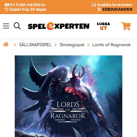
Fri frakt vid 600 kr
Snabba leveranser
Öppet köp 30 dagar
ERBJUDANDEN

SÄLLSKAPSSPEL
Strategispel
Lords of Ragnarok