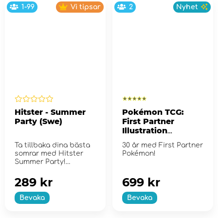
1-99
Vi tipsar
2
Nyhet
Hitster - Summer
Pokémon TCG:
Party (Swe)
First Partner
Illustration
Collection - Series
Ta tillbaka dina bästa
30 år med First Partner
2
somrar med Hitster
Pokémon!
Summer Party!
289 kr
699 kr
Bevaka
Bevaka