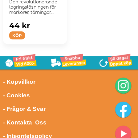
Den revolutionerande
lagringslösningen för
markörer, tärningar,
bric...
44 kr
KÖP
- Köpvillkor
- Cookies
- Frågor & Svar
- Kontakta Oss
- Integritetspolicy