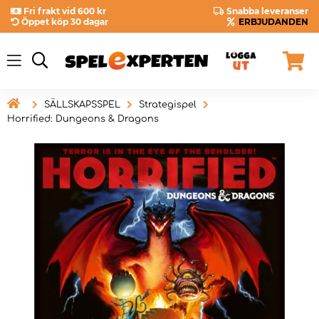
Fri frakt vid 600 kr
Snabba leveranser
Öppet köp 30 dagar
ERBJUDANDEN

SÄLLSKAPSSPEL
Strategispel
Horrified: Dungeons & Dragons