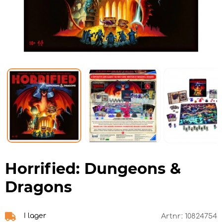
Horrified: Dungeons &
Dragons
I lager
Artnr:
10824754