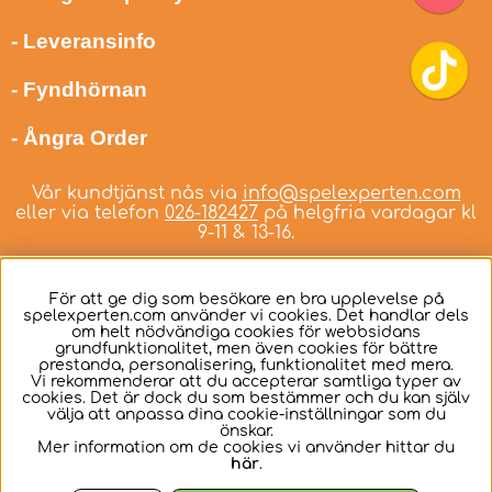
- Leveransinfo
- Fyndhörnan
- Ångra Order
Vår kundtjänst nås via
info@spelexperten.com
eller via telefon
026-182427
på helgfria vardagar kl
9-11 & 13-16.
För att ge dig som besökare en bra upplevelse på
spelexperten.com använder vi cookies. Det handlar dels
om helt nödvändiga cookies för webbsidans
Svenska
grundfunktionalitet, men även cookies för bättre
prestanda, personalisering, funktionalitet med mera.
Vi rekommenderar att du accepterar samtliga typer av
cookies. Det är dock du som bestämmer och du kan själv
välja att anpassa dina cookie-inställningar som du
önskar.
Mer information om de cookies vi använder hittar du
här
.