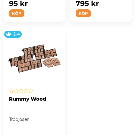
95 kr
795 kr
KÖP
KÖP
2-4
Rummy Wood
Träpjäser