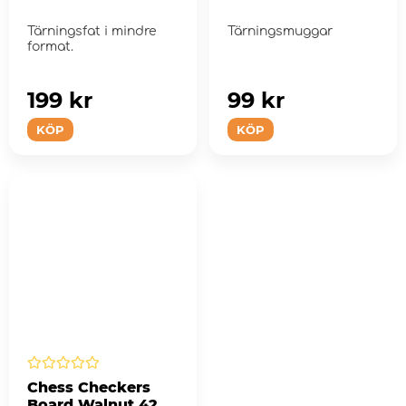
Tärningsfat i mindre
Tärningsmuggar
format.
199 kr
99 kr
KÖP
KÖP
Chess Checkers
Board Walnut 42