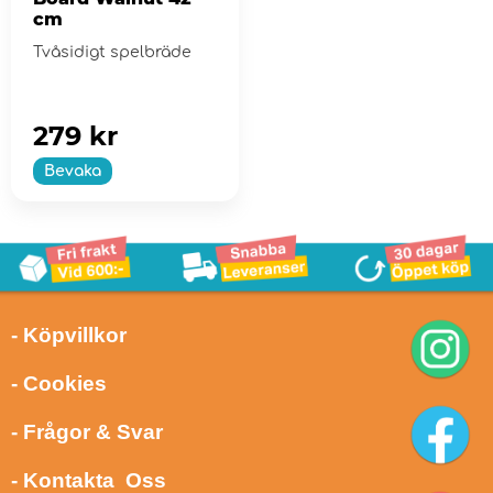
cm
Tvåsidigt spelbräde
279 kr
Bevaka
- Köpvillkor
- Cookies
- Frågor & Svar
- Kontakta Oss