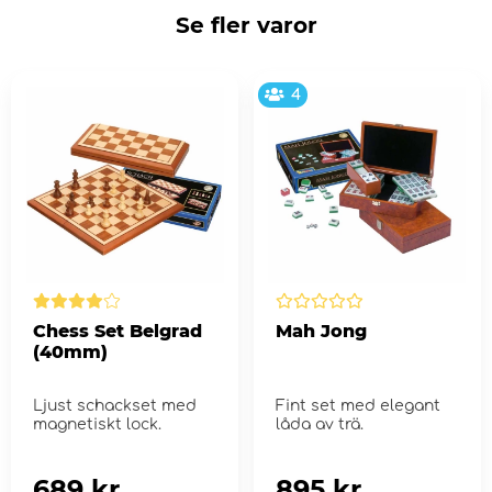
Se fler varor
4
Chess Set Belgrad
Mah Jong
(40mm)
Ljust schackset med
Fint set med elegant
magnetiskt lock.
låda av trä.
689 kr
895 kr