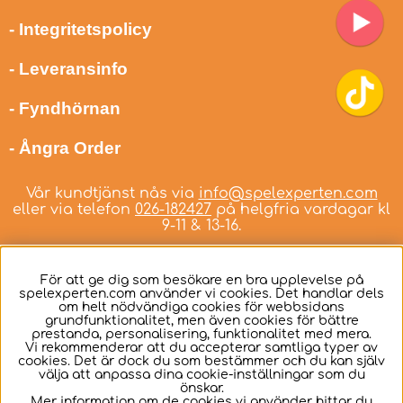
- Integritetspolicy
- Leveransinfo
- Fyndhörnan
- Ångra Order
Vår kundtjänst nås via
info@spelexperten.com
eller via telefon
026-182427
på helgfria vardagar kl
9-11 & 13-16.
För att ge dig som besökare en bra upplevelse på
spelexperten.com använder vi cookies. Det handlar dels
om helt nödvändiga cookies för webbsidans
Svenska
grundfunktionalitet, men även cookies för bättre
prestanda, personalisering, funktionalitet med mera.
Vi rekommenderar att du accepterar samtliga typer av
cookies. Det är dock du som bestämmer och du kan själv
välja att anpassa dina cookie-inställningar som du
önskar.
Mer information om de cookies vi använder hittar du