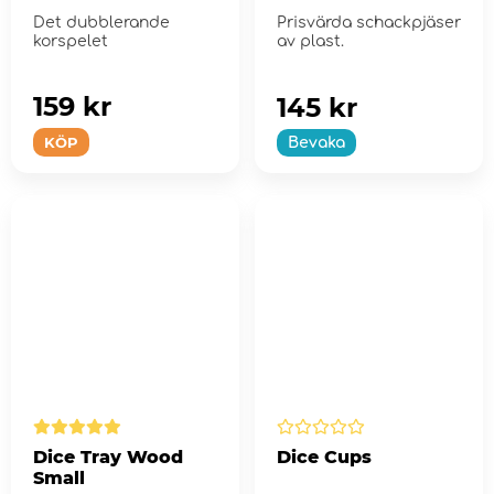
Det dubblerande
Prisvärda schackpjäser
korspelet
av plast.
159 kr
145 kr
KÖP
Bevaka
Dice Tray Wood
Dice Cups
Small