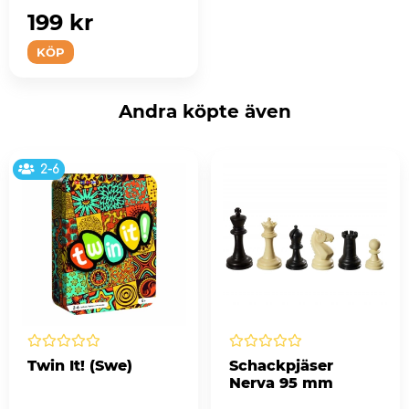
199 kr
KÖP
Andra köpte även
2-6
Twin It! (Swe)
Schackpjäser
Nerva 95 mm