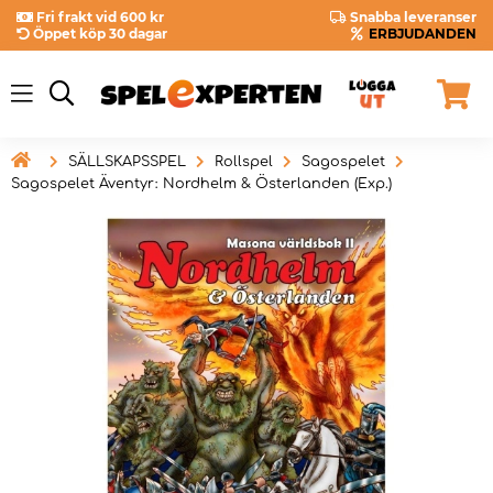
Fri frakt vid 600 kr
Snabba leveranser
Öppet köp 30 dagar
ERBJUDANDEN

SÄLLSKAPSSPEL
Rollspel
Sagospelet
Sagospelet Äventyr: Nordhelm & Österlanden (Exp.)