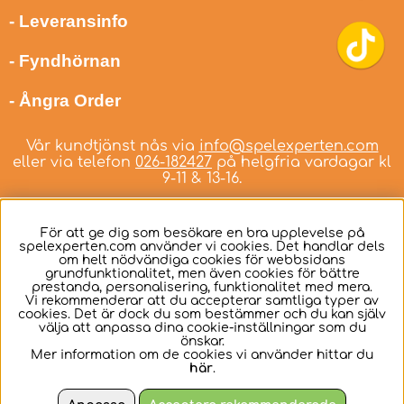
- Leveransinfo
- Fyndhörnan
- Ångra Order
Vår kundtjänst nås via
info@spelexperten.com
eller via telefon
026-182427
på helgfria vardagar kl
9-11 & 13-16.
För att ge dig som besökare en bra upplevelse på
spelexperten.com använder vi cookies. Det handlar dels
om helt nödvändiga cookies för webbsidans
Svenska
grundfunktionalitet, men även cookies för bättre
prestanda, personalisering, funktionalitet med mera.
Vi rekommenderar att du accepterar samtliga typer av
cookies. Det är dock du som bestämmer och du kan själv
välja att anpassa dina cookie-inställningar som du
önskar.
Mer information om de cookies vi använder hittar du
här
.