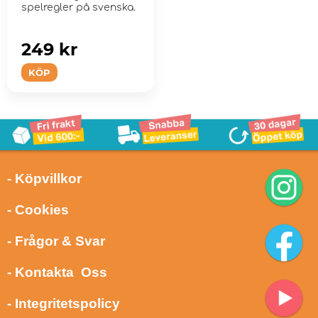
spelregler på svenska.
249 kr
KÖP
- Köpvillkor
- Cookies
- Frågor & Svar
- Kontakta Oss
- Integritetspolicy