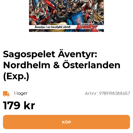
Sagospelet Äventyr:
Nordhelm & Österlanden
(Exp.)
I lager
Artnr:
9789198388657
179
kr
KÖP