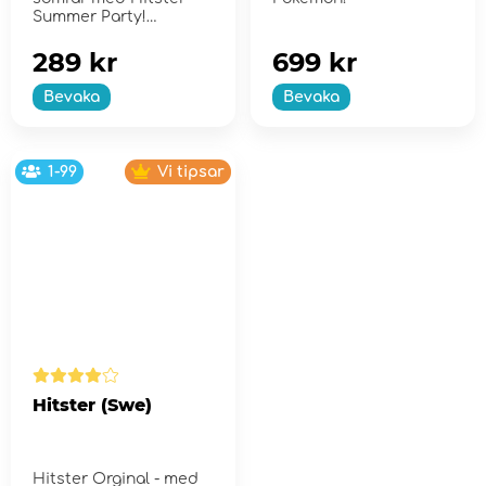
Summer Party!
289 kr
699 kr
Bevaka
Bevaka
1-99
Vi tipsar
Hitster (Swe)
Hitster Orginal - med