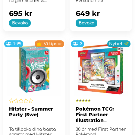
färger! Scarlet &
Evolution 2.5
Violet...
695 kr
649 kr
Bevaka
Bevaka
1-99
Vi tipsar
2
Nyhet
Hitster - Summer
Pokémon TCG:
Party (Swe)
First Partner
Illustration
Collection - Series
Ta tillbaka dina bästa
30 år med First Partner
2
somrar med Hitster
Pokémon!