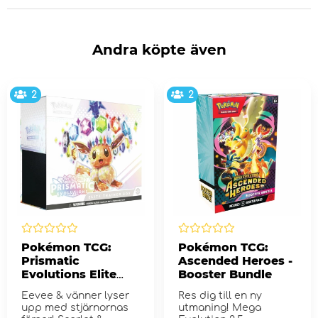
Andra köpte även
2
2
Pokémon TCG:
Pokémon TCG:
Prismatic
Ascended Heroes -
Evolutions Elite
Booster Bundle
Trainer Box
Eevee & vänner lyser
Res dig till en ny
upp med stjärnornas
utmaning! Mega