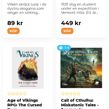
Vilken skräck lurar i de
1929 dog en student
dystra skogarna som
under en expedition i
omger en sömnig
Vermont Hills. Ett år
engelsk by?
senare skickade Mis...
89 kr
449 kr
KÖP
KÖP
1-4
Age of Vikings
Call of Cthulhu:
RPG: The Cursed
Miskatonic Tales -