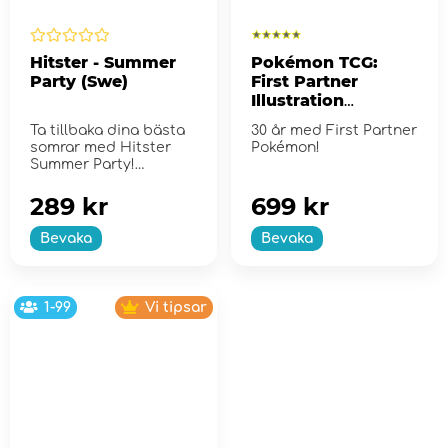
Hitster - Summer
Pokémon TCG:
Party (Swe)
First Partner
Illustration
Collection - Series
Ta tillbaka dina bästa
30 år med First Partner
2
somrar med Hitster
Pokémon!
Summer Party!
289 kr
699 kr
Bevaka
Bevaka
1-99
Vi tipsar