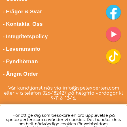
- Frågor & Svar
- Kontakta Oss
- Integritetspolicy
- Leveransinfo
- Fyndhörnan
- Ångra Order
Vår kundtjänst nås via
info@spelexperten.com
eller via telefon
026-182427
på helgfria vardagar kl
9-11 & 13-16.
För att ge dig som besökare en bra upplevelse på
spelexperten.com använder vi cookies. Det handlar dels
om helt nödvändiga cookies för webbsidans
Svenska