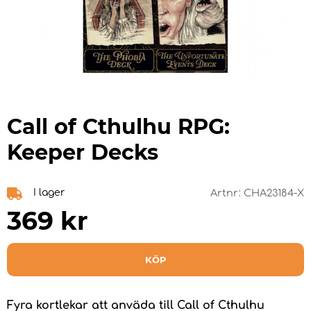
Call of Cthulhu RPG:
Keeper Decks
I lager
Artnr:
CHA23184-X
369
kr
KÖP
Fyra kortlekar att anväda till Call of Cthulhu