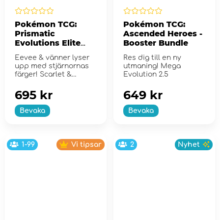
Pokémon TCG:
Pokémon TCG:
Prismatic
Ascended Heroes -
Evolutions Elite
Booster Bundle
Trainer Box
Eevee & vänner lyser
Res dig till en ny
upp med stjärnornas
utmaning! Mega
färger! Scarlet &
Evolution 2.5
Violet...
695 kr
649 kr
Bevaka
Bevaka
1-99
Vi tipsar
2
Nyhet