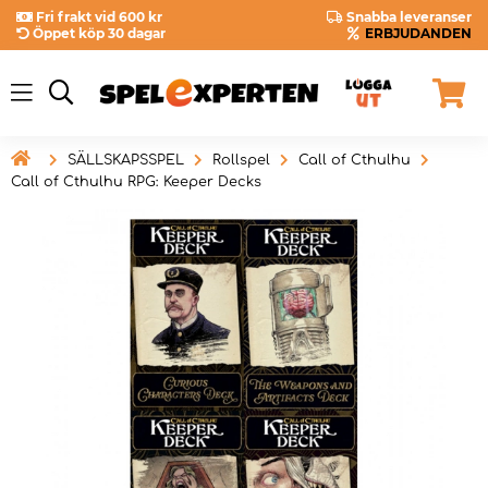
Fri frakt vid 600 kr
Snabba leveranser
Öppet köp 30 dagar
ERBJUDANDEN

SÄLLSKAPSSPEL
Rollspel
Call of Cthulhu
Call of Cthulhu RPG: Keeper Decks