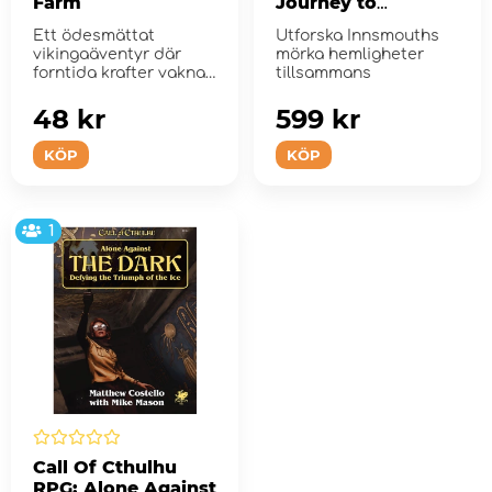
Farm
Journey to
Innsmouth
Ett ödesmättat
Utforska Innsmouths
vikingaäventyr där
mörka hemligheter
forntida krafter vaknar
tillsammans
till liv
48 kr
599 kr
KÖP
KÖP
1
Call Of Cthulhu
RPG: Alone Against