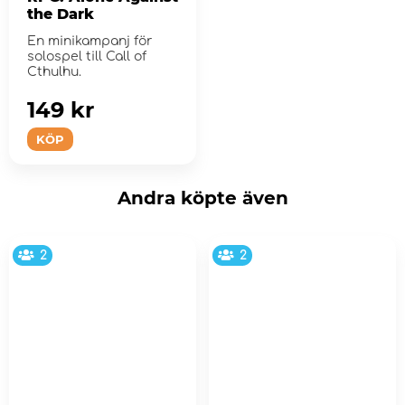
the Dark
En minikampanj för
solospel till Call of
Cthulhu.
149 kr
KÖP
Andra köpte även
2
2