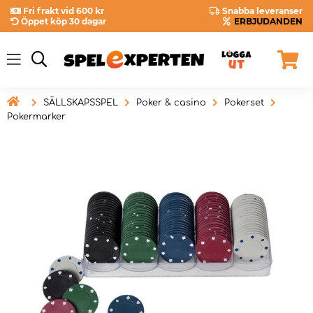
Fri frakt vid 600 kr
Snabba leveranser
Öppet köp 30 dagar
ERBJUDANDEN

SÄLLSKAPSSPEL
Poker & casino
Pokerset
Pokermarker