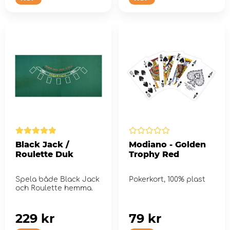
Black Jack /
Modiano - Golden
Roulette Duk
Trophy Red
Spela både Black Jack
Pokerkort, 100% plast
och Roulette hemma.
229 kr
79 kr