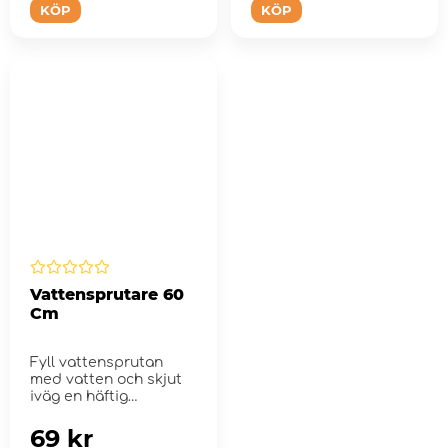
KÖP
KÖP
Vattensprutare 60
Cm
Fyll vattensprutan
med vatten och skjut
iväg en häftig
vattenbåge!
69 kr