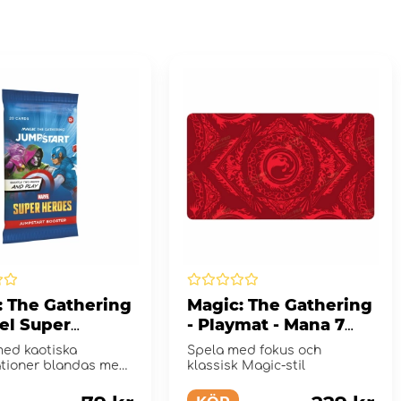
: The Gathering
Magic: The Gathering
el Super
- Playmat - Mana 7
s Jumpstart
Mountain
med kaotiska
Spela med fokus och
er Pack
tioner blandas med
klassisk Magic-stil
universumet!