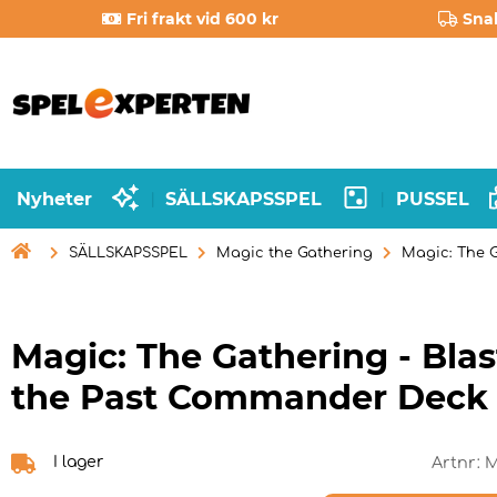
Fri frakt vid 600 kr
Sna
Nyheter
SÄLLSKAPSSPEL
PUSSEL
|
|

SÄLLSKAPSSPEL
Magic the Gathering
Magic: The 
Magic: The Gathering - Bla
the Past Commander Deck
I lager
Artnr:
M