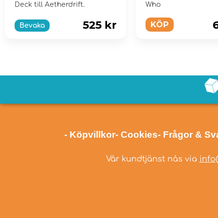
Deck till Aetherdrift.
Who
525 kr
KÖP
Bevaka
- Köpvillkor
- Cookies
- Frågor & Sv
Vår kundtjänst nås via
info