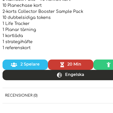
10 Planechase kort
2-korts Collector Booster Sample Pack
10 dubbelsidiga tokens
1 Life Tracker
1 Planar tärning
1 kortlåda
1 strategihäfte
1 referenskort
2 Spelare
20 Min
Engelska
RECENSIONER (0)