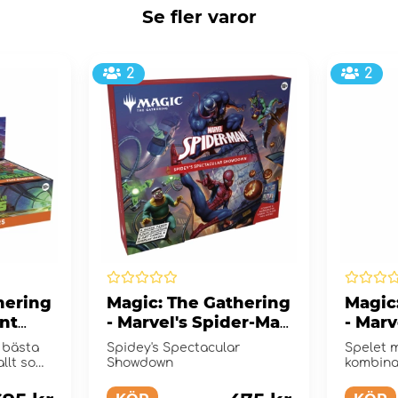
Se fler varor
2
2
hering
Magic: The Gathering
Magic
nt
- Marvel's Spider-Man
- Marv
lay
Scene Box
Heroe
 bästa
Spidey's Spectacular
Spelet 
y
Boost
allt som
Showdown
kombina
Marvel-