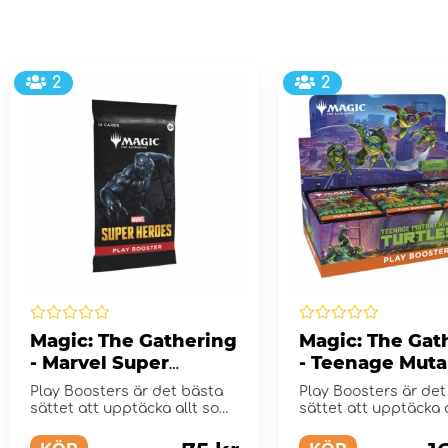
2
2
Magic: The Gathering
Magic: The Gat
- Marvel Super
- Teenage Muta
Heroes Play Booster
Ninja Turtles P
Play Boosters är det bästa
Play Boosters är det
Pack
Booster Displa
sättet att upptäcka allt som
sättet att upptäcka 
Magic har at...
Magic har at...