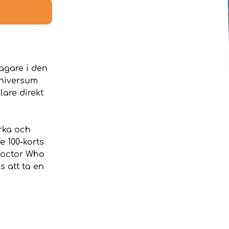
agare i den
universum
lare direkt
yrka och
e 100-korts
Doctor Who
 att ta en