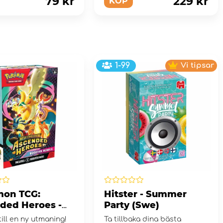
79 kr
229 kr
KÖP
1-99
Vi tipsar
on TCG:
Hitster - Summer
ded Heroes -
Party (Swe)
er Bundle
till en ny utmaning!
Ta tillbaka dina bästa