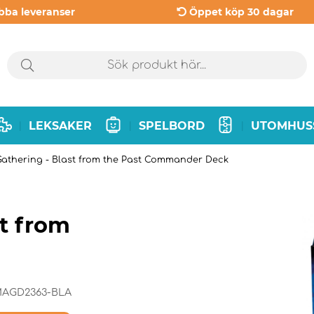
bba leveranser
Öppet köp 30 dagar
LEKSAKER
SPELBORD
UTOMHUS
|
|
|
Gathering - Blast from the Past Commander Deck
st from
AGD2363-BLA