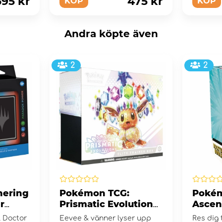
695 kr
475 kr
KÖP
KÖP
Andra köpte även
2
2
hering
Pokémon TCG:
Pokém
r
Prismatic Evolutions
Ascen
eck
Elite Trainer Box
Boost
 Doctor
Eevee & vänner lyser upp
Res dig 