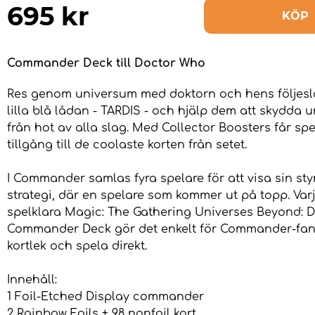
695
kr
KÖP
Commander Deck till Doctor Who
Res genom universum med doktorn och hens följesl
lilla blå lådan - TARDIS - och hjälp dem att skydda 
från hot av alla slag. Med Collector Boosters får spe
tillgång till de coolaste korten från setet.
I Commander samlas fyra spelare för att visa sin st
strategi, där en spelare som kommer ut på topp. Varj
spelklara Magic: The Gathering Universes Beyond: 
Commander Deck gör det enkelt för Commander-fans
kortlek och spela direkt.
Innehåll:
1 Foil-Etched Display commander
2 Rainbow Foils + 98 nonfoil kort