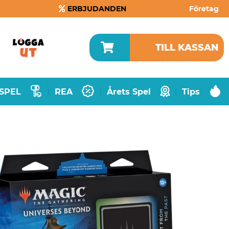
ERBJUDANDEN
Företag
TILL KASSAN
SPEL
REA
Årets Spel
Tips
|
|
|