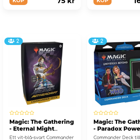
75 kr
1
KÖP
KÖP
2
2
Magic: The Gathering
Magic: The Gat
- Eternal Might
- Paradox Powe
Commander Deck
Commander D
Ett vit-blå-svart Commander
Commander Deck till