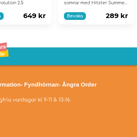
olution 2.5
somrar med Hitster Summer
Party!
649 kr
289 kr
a
Bevaka
ormation
- Fyndhörnan
- Ångra Order
fria vardagar kl 9-11 & 13-16.