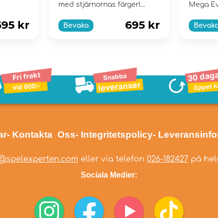
med stjärnornas färger!
Mega Ev
Scarlet & Violet...
695 kr
695 kr
Bevaka
Bevak
ar
- Kontakta Oss
- Integritetspolicy
- Leveransinf
@spelexperten.com
eller via telefon
026-182427
på helg
Sociala Medier: