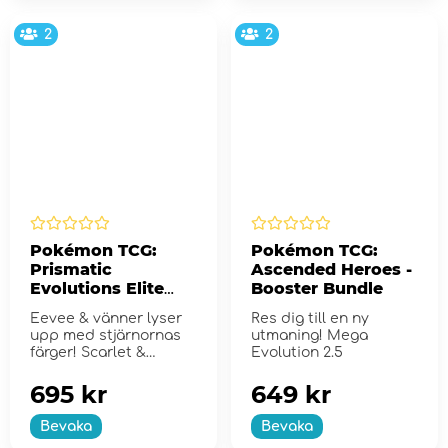
2
2
Pokémon TCG:
Pokémon TCG:
Prismatic
Ascended Heroes -
Evolutions Elite
Booster Bundle
Trainer Box
Eevee & vänner lyser
Res dig till en ny
upp med stjärnornas
utmaning! Mega
färger! Scarlet &
Evolution 2.5
Violet...
695 kr
649 kr
Bevaka
Bevaka