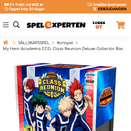
Fri frakt vid 600 kr
Snabba leveranser
Öppet köp 30 dagar
ERBJUDANDEN

SÄLLSKAPSSPEL
Kortspel
My Hero Academia CCG: Class Reunion Deluxe Collector Box