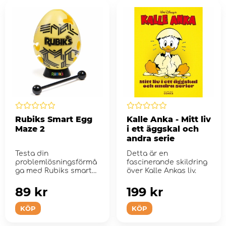
Rubiks Smart Egg
Kalle Anka - Mitt liv
Maze 2
i ett äggskal och
andra serie
Testa din
Detta är en
problemlösningsförmå
fascinerande skildring
ga med Rubiks smarta
över Kalle Ankas liv.
ägg!
89 kr
199 kr
KÖP
KÖP