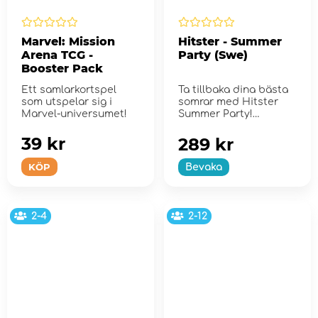
Marvel: Mission
Hitster - Summer
Arena TCG -
Party (Swe)
Booster Pack
Ett samlarkortspel
Ta tillbaka dina bästa
som utspelar sig i
somrar med Hitster
Marvel-universumet!
Summer Party!
39 kr
289 kr
KÖP
Bevaka
2-4
2-12