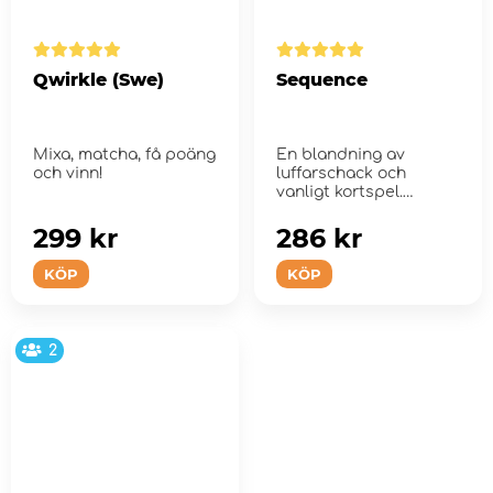
Qwirkle (Swe)
Sequence
Mixa, matcha, få poäng
En blandning av
och vinn!
luffarschack och
vanligt kortspel.
299 kr
286 kr
KÖP
KÖP
2