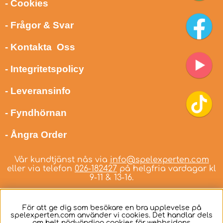
- Cookies
- Frågor & Svar
- Kontakta Oss
- Integritetspolicy
- Leveransinfo
- Fyndhörnan
- Ångra Order
Vår kundtjänst nås via
info@spelexperten.com
eller via telefon
026-182427
på helgfria vardagar kl
9-11 & 13-16.
För att ge dig som besökare en bra upplevelse på
spelexperten.com använder vi cookies. Det handlar dels
om helt nödvändiga cookies för webbsidans