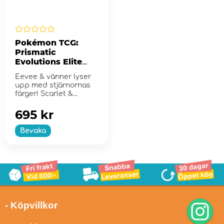
Pokémon TCG:
Prismatic
Evolutions Elite
Trainer Box
Eevee & vänner lyser
upp med stjärnornas
färger! Scarlet &
Violet...
695 kr
Bevaka
- Köpvillkor