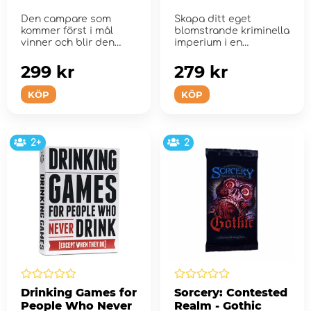
Den campare som
Skapa ditt eget
kommer först i mål
blomstrande kriminella
vinner och blir den
imperium i en
bästa camparen, i ...
brottsinfekterad
cyberpunk-framtid.
299 kr
279 kr
KÖP
KÖP
2+
2
Drinking Games for
Sorcery: Contested
People Who Never
Realm - Gothic