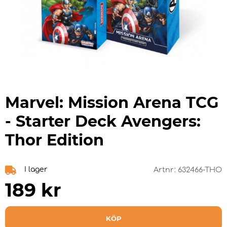
Marvel: Mission Arena TCG
- Starter Deck Avengers:
Thor Edition
I lager
Artnr:
632466-THO
189
kr
KÖP