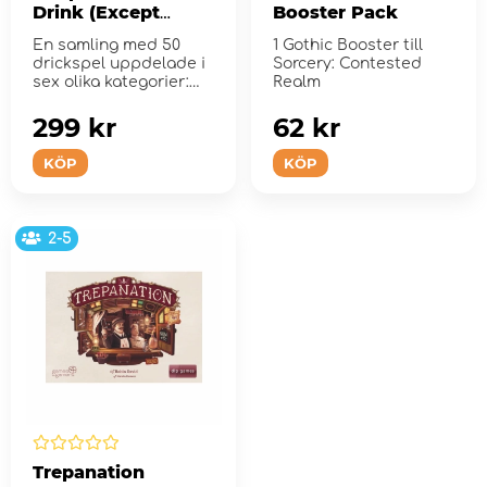
Drink (Except
Booster Pack
When They Do)
En samling med 50
1 Gothic Booster till
drickspel uppdelade i
Sorcery: Contested
sex olika kategorier:
Realm
active, drinking, improv,
...
299 kr
62 kr
KÖP
KÖP
2-5
Trepanation