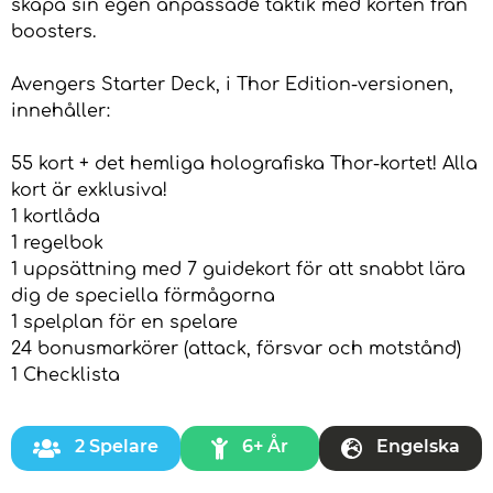
skapa sin egen anpassade taktik med korten från
boosters.
Avengers Starter Deck, i Thor Edition-versionen,
innehåller:
55 kort + det hemliga holografiska Thor-kortet! Alla
kort är exklusiva!
1 kortlåda
1 regelbok
1 uppsättning med 7 guidekort för att snabbt lära
dig de speciella förmågorna
1 spelplan för en spelare
24 bonusmarkörer (attack, försvar och motstånd)
1 Checklista
2 Spelare
6+ År
Engelska