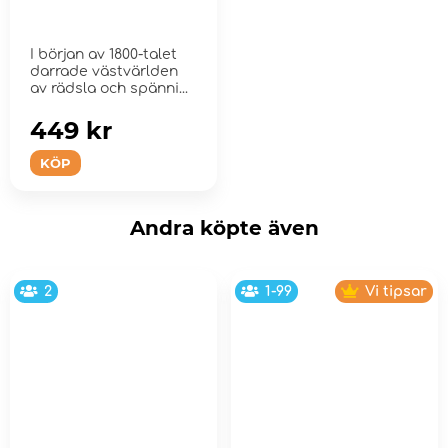
I början av 1800-talet
darrade västvärlden
av rädsla och spänni...
449 kr
KÖP
Andra köpte även
2
1-99
Vi tipsar