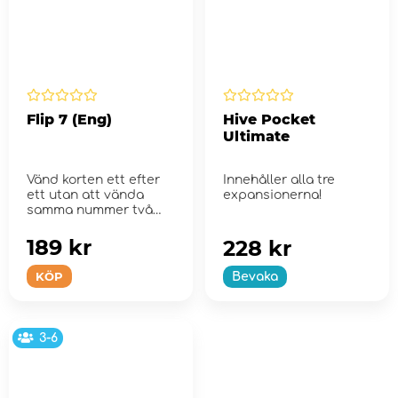
Flip 7 (Eng)
Hive Pocket
Ultimate
Vänd korten ett efter
Innehåller alla tre
ett utan att vända
expansionerna!
samma nummer två
gånger.
189 kr
228 kr
KÖP
Bevaka
3-6