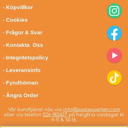
- Köpvillkor
- Cookies
- Frågor & Svar
- Kontakta Oss
- Integritetspolicy
- Leveransinfo
- Fyndhörnan
- Ångra Order
Vår kundtjänst nås via
info@spelexperten.com
eller via telefon
026-182427
på helgfria vardagar kl
9-11 & 13-16.