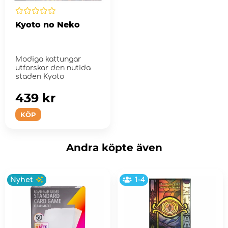
Kyoto no Neko
Modiga kattungar
utforskar den nutida
staden Kyoto
439 kr
KÖP
Andra köpte även
Nyhet
1-4