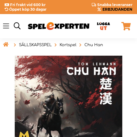
Fri frakt vid 600 kr
Snabba leveranser
Öppet köp 30 dagar
ERBJUDANDEN

SÄLLSKAPSSPEL
Kortspel
Chu Han