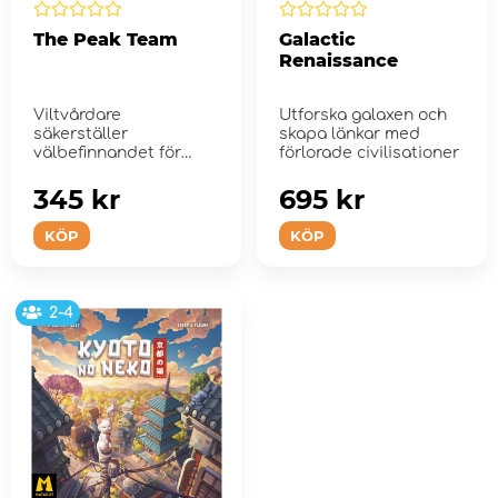
The Peak Team
Galactic
Renaissance
Viltvårdare
Utforska galaxen och
säkerställer
skapa länkar med
välbefinnandet för
förlorade civilisationer
olika arter i ett v...
345 kr
695 kr
KÖP
KÖP
2-4