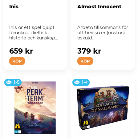
Inis
Almost Innocent
Inis är ett spel djupt
Arbeta tillsammans för
förankrat i keltisk
att bevisa er (nästan)
historia och kunskap
oskuld.
där spela...
659 kr
379 kr
KÖP
KÖP
1-5
1-4