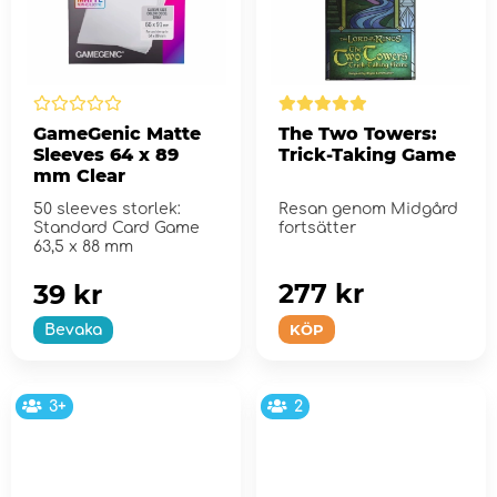
GameGenic Matte
The Two Towers:
Sleeves 64 x 89
Trick-Taking Game
mm Clear
50 sleeves storlek:
Resan genom Midgård
Standard Card Game
fortsätter
63,5 x 88 mm
277 kr
39 kr
KÖP
Bevaka
3+
2