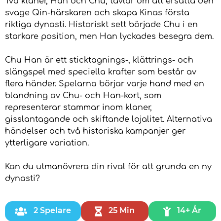
Två klaner, Han och Chu, tävlar om att ersätta den
svage Qin-härskaren och skapa Kinas första
riktiga dynasti. Historiskt sett började Chu i en
starkare position, men Han lyckades besegra dem.
Chu Han är ett sticktagnings-, klättrings- och
slängspel med speciella krafter som består av
flera händer. Spelarna börjar varje hand med en
blandning av Chu- och Han-kort, som
representerar stammar inom klaner,
gisslantagande och skiftande lojalitet. Alternativa
händelser och två historiska kampanjer ger
ytterligare variation.
Kan du utmanövrera din rival för att grunda en ny
dynasti?
2 Spelare
25 Min
14+ År