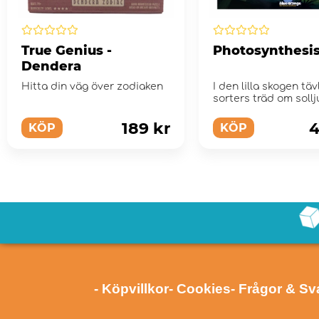
True Genius -
Photosynthesis
Dendera
Hitta din väg över zodiaken
I den lilla skogen täv
sorters träd om soll
utrymme.
189 kr
4
KÖP
KÖP
- Köpvillkor
- Cookies
- Frågor & Sv