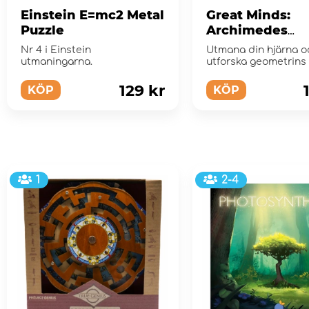
Einstein E=mc2 Metal
Great Minds:
Puzzle
Archimedes
Tangram Puzzl
Nr 4 i Einstein
Utmana din hjärna o
utmaningarna.
utforska geometrins 
129 kr
KÖP
KÖP
1
2-4