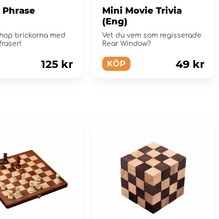
a Phrase
Mini Movie Trivia
(Eng)
ihop brickorna med
Vet du vem som regisserade
fraser!
Rear Window?
125 kr
49 kr
KÖP