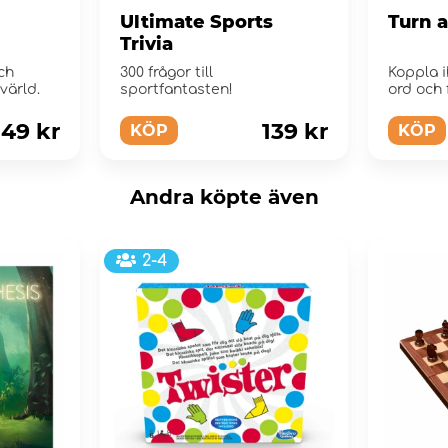
Ultimate Sports
Turn 
Trivia
e
ch
300 frågor till
Koppla 
värld.
sportfantasten!
ord och 
149 kr
139 kr
KÖP
KÖP
Andra köpte även
2-4