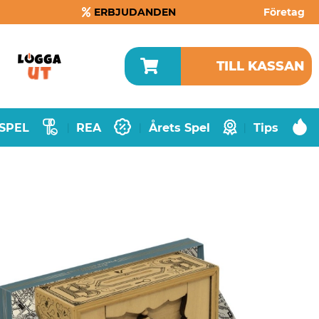
ERBJUDANDEN
Företag
TILL KASSAN
SPEL
REA
Årets Spel
Tips
|
|
|