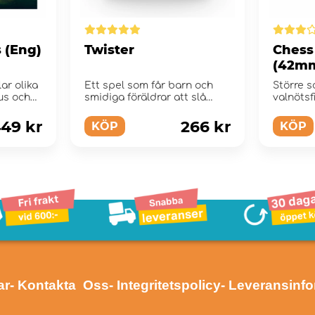
 (Eng)
Twister
Chess
(42m
lar olika
Ett spel som får barn och
Större 
jus och
smidiga föräldrar att slå
valnötsf
knut på var...
49 kr
266 kr
KÖP
KÖP
ar
- Kontakta Oss
- Integritetspolicy
- Leveransinf