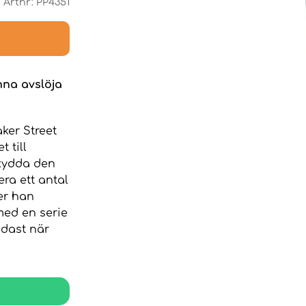
Artnr:
PP4351
nna avslöja
ker Street
 till
skydda den
ra ett antal
ner han
med en serie
ndast när