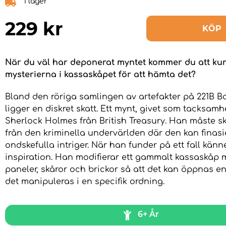
I lager
229
kr
KÖP
När du väl har deponerat myntet kommer du att ku
mysterierna i kassaskåpet för att hämta det?
Bland den röriga samlingen av artefakter på 221B Ba
ligger en diskret skatt. Ett mynt, givet som tacksamhet
Sherlock Holmes från British Treasury. Han måste 
från den kriminella undervärlden där den kan finasie
ondskefulla intriger. När han funder på ett fall kän
inspiration. Han modifierar ett gammalt kassaskåp 
paneler, skåror och brickor så att det kan öppnas e
det manipuleras i en specifik ordning.
6+ År