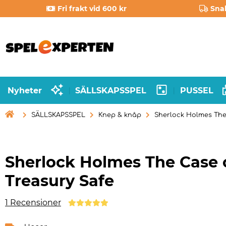
Fri frakt vid 600 kr
Sna
Nyheter
SÄLLSKAPSSPEL
PUSSEL
|
|

SÄLLSKAPSSPEL
Knep & knåp
Sherlock Holmes The 
Sherlock Holmes The Case 
Treasury Safe
1 Recensioner