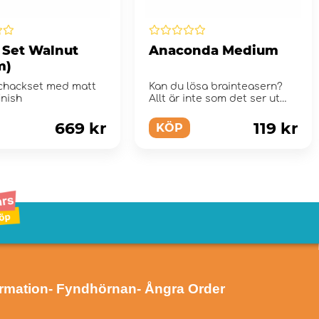
 Set Walnut
Anaconda Medium
m)
schackset med matt
Kan du lösa brainteasern?
inish
Allt är inte som det ser ut
att vara.
669 kr
119 kr
KÖP
ormation
- Fyndhörnan
- Ångra Order