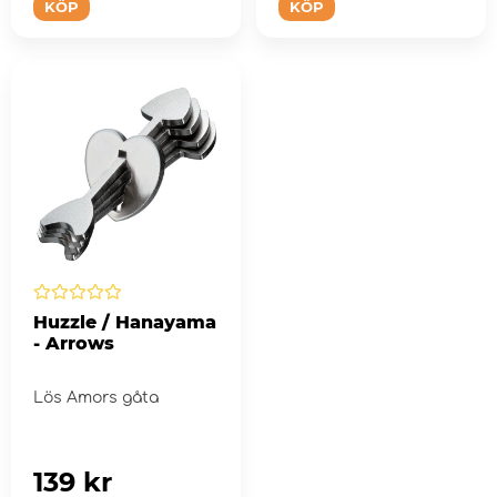
KÖP
KÖP
Huzzle / Hanayama
- Arrows
Lös Amors gåta
139 kr