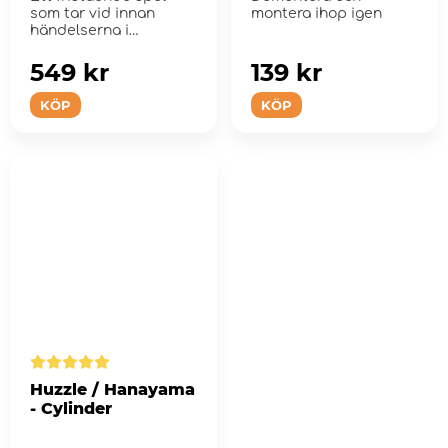
som tar vid innan
montera ihop igen
händelserna i
Gloomhaven med
förenk...
549 kr
139 kr
KÖP
KÖP
Huzzle / Hanayama
- Cylinder