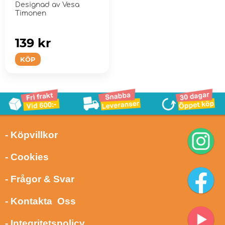
Designad av Vesa
Timonen
139 kr
KÖP
- Köpvillkor
- Cookies
- Frågor & Svar
- Kontakta Oss
- Integritetspolicy