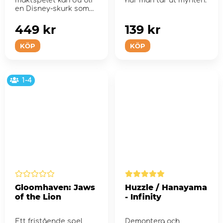
maktspelet kan du bli
hur man tar ut mynten.
en Disney-skurk som
strävar efter att u...
449 kr
139 kr
KÖP
KÖP
1-4
Gloomhaven: Jaws
Huzzle / Hanayama
of the Lion
- Infinity
Ett fristående spel
Demontera och