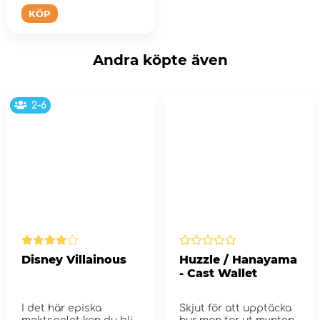
KÖP
Andra köpte även
2-6
Disney Villainous
Huzzle / Hanayama
- Cast Wallet
I det här episka
Skjut för att upptäcka