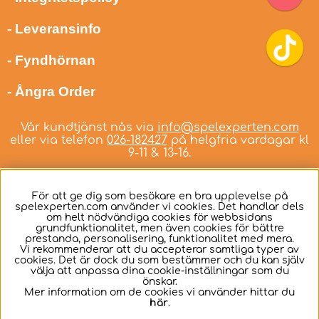
- Leveransinfo
- Fyndhörnan
- Ångra Order
Vår kundtjänst nås via
info@spelexperten.com
eller via telefon
026-182427
på helgfria vardagar kl
9-11 & 13-16.
För att ge dig som besökare en bra upplevelse på
spelexperten.com använder vi cookies. Det handlar dels
om helt nödvändiga cookies för webbsidans
Svenska
grundfunktionalitet, men även cookies för bättre
prestanda, personalisering, funktionalitet med mera.
Vi rekommenderar att du accepterar samtliga typer av
cookies. Det är dock du som bestämmer och du kan själv
välja att anpassa dina cookie-inställningar som du
önskar.
Mer information om de cookies vi använder hittar du
här
.