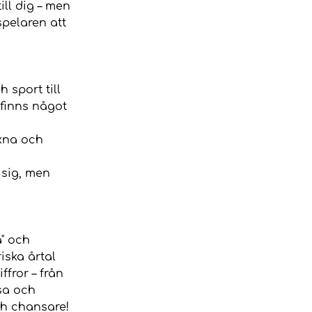
ill dig – men
spelaren att
h sport till
 finns något
uxna och
a sig, men
" och
riska årtal
fror – från
osa och
ch chansare!