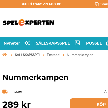
Fri frakt vid 600 kr
Sna
Nyheter
SÄLLSKAPSSPEL
PUSSEL
|
|

SÄLLSKAPSSPEL
Festspel
Nummerkampen
Nummerkampen
I lager
Ar
289
kr
KÖP