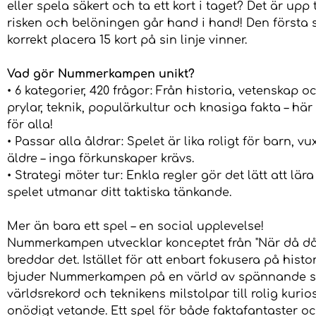
eller spela säkert och ta ett kort i taget? Det är upp t
risken och belöningen går hand i hand! Den första 
korrekt placera 15 kort på sin linje vinner.
Vad gör Nummerkampen unikt?
• 6 kategorier, 420 frågor: Från historia, vetenskap oc
prylar, teknik, populärkultur och knasiga fakta – här
för alla!
• Passar alla åldrar: Spelet är lika roligt för barn, v
äldre – inga förkunskaper krävs.
• Strategi möter tur: Enkla regler gör det lätt att lär
spelet utmanar ditt taktiska tänkande.
Mer än bara ett spel – en social upplevelse!
Nummerkampen utvecklar konceptet från "När då då
breddar det. Istället för att enbart fokusera på histo
bjuder Nummerkampen på en värld av spännande sif
världsrekord och teknikens milstolpar till rolig kuri
onödigt vetande. Ett spel för både faktafantaster o