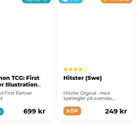
on TCG: First
Hitster (Swe)
r Illustration
tion - Series 2
d First Partner
Hitster Orginal - med
n!
spelregler på svenska.
699 kr
249 kr
KÖP
a