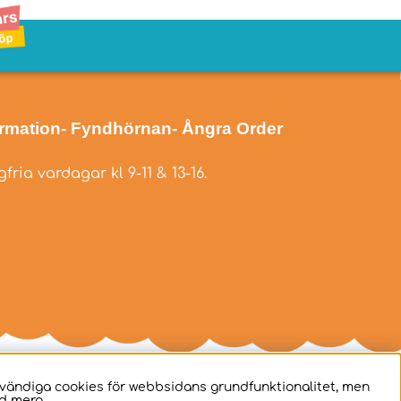
ormation
- Fyndhörnan
- Ångra Order
fria vardagar kl 9-11 & 13-16.
dvändiga cookies för webbsidans grundfunktionalitet, men
d mera.