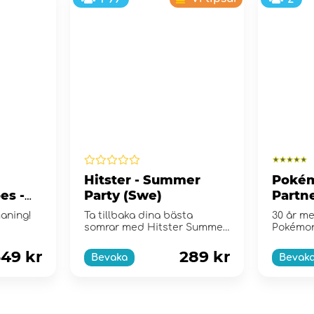
Hitster - Summer
Pokém
es -
Party (Swe)
Partne
e
Collec
maning!
Ta tillbaka dina bästa
30 år me
somrar med Hitster Summer
Pokémo
Party!
49 kr
289 kr
Bevaka
Bevak