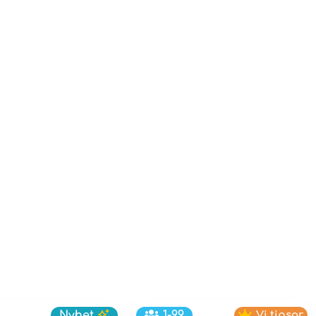
Nyhet
1-99
Vi tipsar