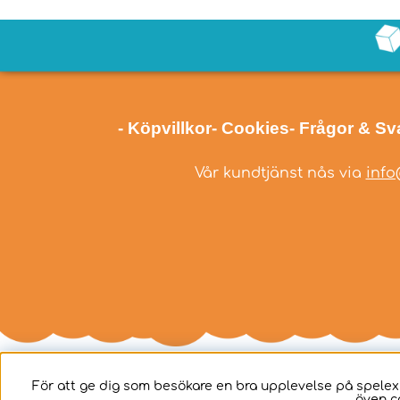
- Köpvillkor
- Cookies
- Frågor & Sv
Vår kundtjänst nås via
info
För att ge dig som besökare en bra upplevelse på spelex
även c