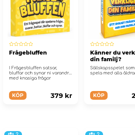
Frågebluffen
Känner du verk
din familj?
I Frågesbluffen satsar,
Sällskapsspelet som 
bluffar och synar ni varandra
spela med alla åldrar
med knasiga frågor
379 kr
KÖP
KÖP
2
2