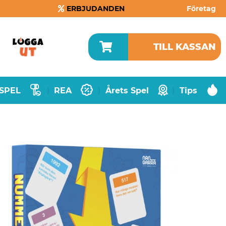
ERBJUDANDEN
Företag
TILL KASSAN
SPEL
REA
Årets Spel
Tips
|
|
|