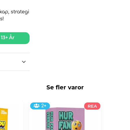
ap, strategi
s!
13+ År
Se fler varor
2+
REA