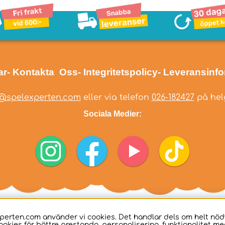
ar
- Kontakta Oss
- Integritetspolicy
- Leveransinf
@spelexperten.com
eller via telefon
026-182427
på helg
Sociala Medier:
perten.com använder vi cookies. Det handlar dels om helt nö
ookies för bättre prestanda, personalisering, funktionalitet me