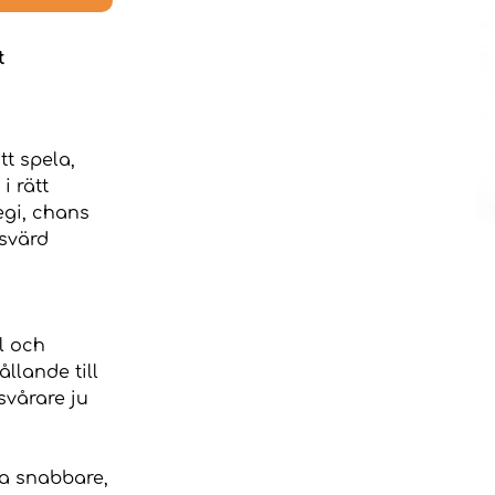
t
tt spela,
i rätt
egi, chans
esvärd
l och
ållande till
svårare ju
nna snabbare,