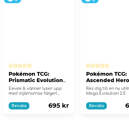
Pokémon TCG:
Pokémon TCG:
Prismatic Evolutions
Ascended Hero
Elite Trainer Box
Booster Bundl
Eevee & vänner lyser upp
Res dig till en ny ut
med stjärnornas färger!
Mega Evolution 2.5
Scarlet & Violet...
695 kr
6
Bevaka
Bevaka