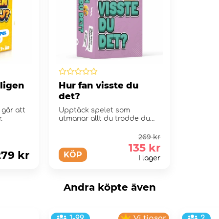
ligen
Hur fan visste du
det?
går att
Upptäck spelet som
.
utmanar allt du trodde du
inte visste!
269 kr
135 kr
279 kr
KÖP
I lager
Andra köpte även
1-99
Vi tipsar
2