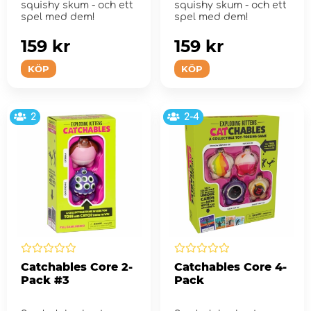
squishy skum - och ett
squishy skum - och ett
spel med dem!
spel med dem!
159 kr
159 kr
KÖP
KÖP
2
2-4
Catchables Core 2-
Catchables Core 4-
Pack #3
Pack