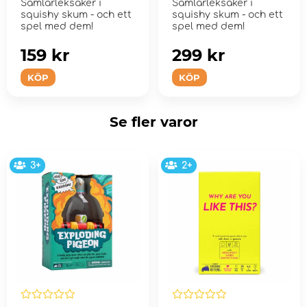
Samlarleksaker i
Samlarleksaker i
squishy skum - och ett
squishy skum - och ett
spel med dem!
spel med dem!
159 kr
299 kr
KÖP
KÖP
Se fler varor
3+
2+