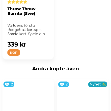
Throw Throw
Burrito (Swe)
Världens första
dodgeball-kortspel.
Samla kort. Spela din
hand. Kasta saker p&...
339 kr
KÖP
Andra köpte även
2
2
Nyhet