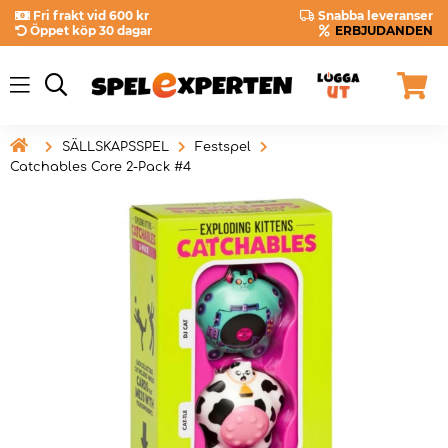
Fri frakt vid 600 kr
Snabba leveranser
Öppet köp 30 dagar
ERBJUDANDEN

SÄLLSKAPSSPEL
Festspel
Catchables Core 2-Pack #4