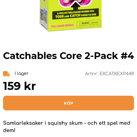
Catchables Core 2-Pack #4
I lager
Artnr:
EKCATKEXP44R
159
kr
KÖP
Samlarleksaker i squishy skum - och ett spel med
dem!