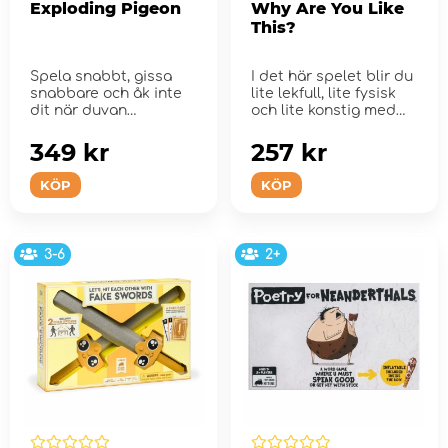
Exploding Pigeon
Why Are You Like
This?
Spela snabbt, gissa
I det här spelet blir du
snabbare och åk inte
lite lekfull, lite fysisk
dit när duvan
och lite konstig med
exploderar.
dina lagkam...
349 kr
257 kr
KÖP
KÖP
3-6
2+