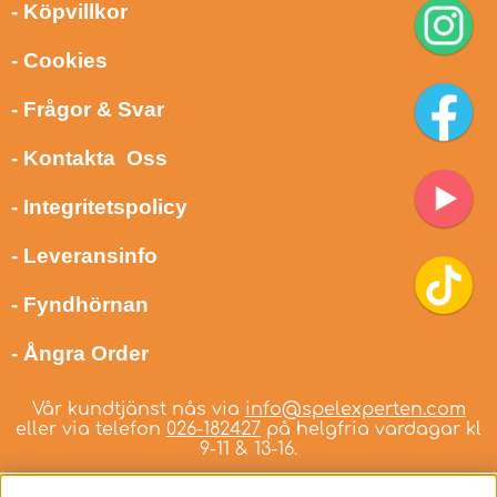
- Köpvillkor
- Cookies
- Frågor & Svar
- Kontakta Oss
- Integritetspolicy
- Leveransinfo
- Fyndhörnan
- Ångra Order
Vår kundtjänst nås via
info@spelexperten.com
eller via telefon
026-182427
på helgfria vardagar kl
9-11 & 13-16.