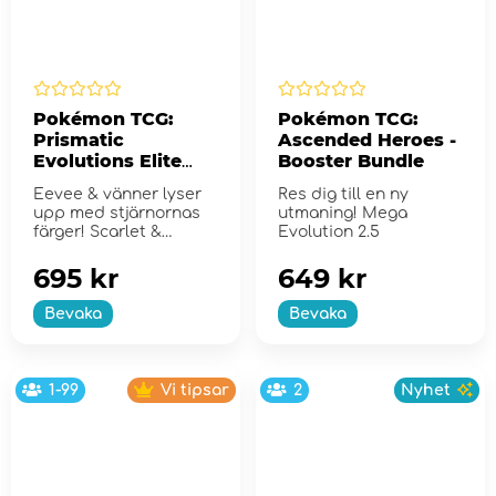
Pokémon TCG:
Pokémon TCG:
Prismatic
Ascended Heroes -
Evolutions Elite
Booster Bundle
Trainer Box
Eevee & vänner lyser
Res dig till en ny
upp med stjärnornas
utmaning! Mega
färger! Scarlet &
Evolution 2.5
Violet...
695 kr
649 kr
Bevaka
Bevaka
1-99
Vi tipsar
2
Nyhet