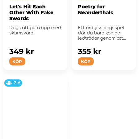
Let's Hit Each
Poetry for
Other With Fake
Neanderthals
Swords
Dags att göra upp med
Ett ordgissningsspel
skumsvärd!
där du bara kan ge
ledtrådar genom att
tala i enstavelser!
349 kr
355 kr
KÖP
KÖP
2-6