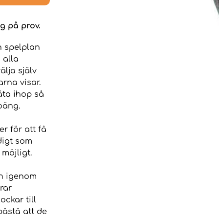
g på prov.
n spelplan
 alla
älja själv
arna visar.
läta ihop så
oäng.
r för att få
digt som
möjligt.
an igenom
rar
ckar till
påstå att de