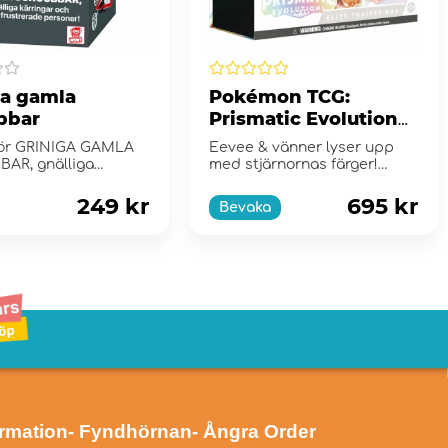
ga gamla
Pokémon TCG:
bbar
Prismatic Evolutions
Elite Trainer Box
för GRINIGA GAMLA
Eevee & vänner lyser upp
AR, gnälliga
med stjärnornas färger!
r och andra frustrer...
Scarlet & Violet...
249 kr
695 kr
Bevaka
ormation
- Fyndhörnan
- Ångra Order