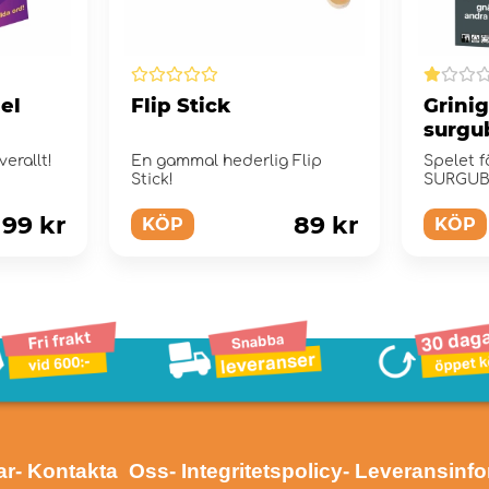
el
Flip Stick
Grini
surgu
verallt!
En gammal hederlig Flip
Spelet 
Stick!
SURGUBB
kärringa
99 kr
89 kr
KÖP
KÖP
ar
- Kontakta Oss
- Integritetspolicy
- Leveransinf