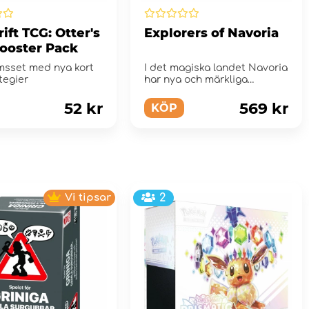
ift TCG: Otter's
Explorers of Navoria
ooster Pack
msset med nya kort
I det magiska landet Navoria
tegier
har nya och märkliga
kontinenter dykt upp ur
havet
52 kr
569 kr
KÖP
Vi tipsar
2