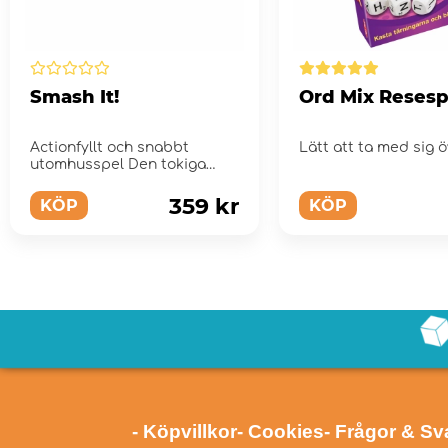
Smash It!
Ord Mix Resesp
Actionfyllt och snabbt
Lätt att ta med sig ö
utomhusspel Den tokiga
spelutmaningen med
munstycken!
359 kr
KÖP
KÖP
- Köpvillkor
- Cookies
- Frågor & Sv