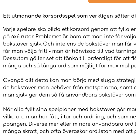
Ett utmanande korsordsspel som verkligen sätter di
Varje spelare ska bilda ett korsord genom att fylla e
på 6x6 rutor. Problemet är bara att man inte får välja
bokstäver själv. Och inte ens de bokstäver man får v
får man välja fritt - man är hänvisad till vad tärning
Dessutom gäller set att tänka till ordentligt för att f
många och så långa ord som möjligt för maximal p
Ovanpå allt detta kan man börja med sluga strategie
de bokstäver man behöver från motspelarna, samti
man själv ger dem så få användbara bokstäver som 
När alla fyllt sina spelplaner med bokstäver går m
vilka ord man har fått, i tur och ordning, och summe
poängen. Diverse mer eller mindre användbara ord lo
många skratt, och ofta överaskar ordlistan med att 