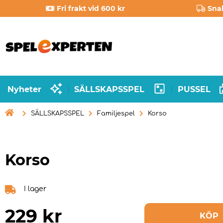
Fri frakt vid 600 kr
Sna
Nyheter
SÄLLSKAPSSPEL
PUSSEL
|
|

SÄLLSKAPSSPEL
Familjespel
Korso
Korso
I lager
229
kr
KÖP