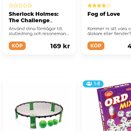
Sherlock Holmes:
Fog of Love
The Challenge
Trilogy
Använd dina förmågor till
Kommer ni att vara v
slutledning och resonemang
älskare eller fiender
i detta kompendium m...
169 kr
4
KÖP
KÖP
1-8