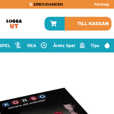
ERBJUDANDEN
Företag
TILL KASSAN
SPEL
REA
Årets Spel
Tips
|
|
|