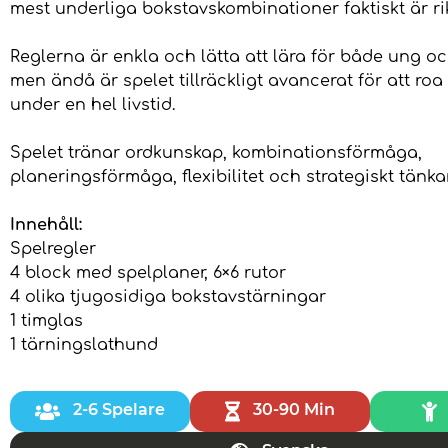
mest underliga bokstavskombinationer faktiskt är rik
Reglerna är enkla och lätta att lära för både ung 
men ändå är spelet tillräckligt avancerat för att r
under en hel livstid.
Spelet tränar ordkunskap, kombinationsförmåga,
planeringsförmåga, flexibilitet och strategiskt tänka
Innehåll:
Spelregler
4 block med spelplaner, 6×6 rutor
4 olika tjugosidiga bokstavstärningar
1 timglas
1 tärningslathund
2-6 Spelare
30-90 Min