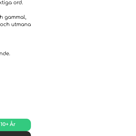
tiga ord.
och gammal,
oa och utmana
nde.
10+ År