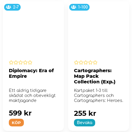
2-7
1-100
Diplomacy: Era of
Cartographers:
Empire
Map Pack
Collection (Exp.)
Ett aldrig tidigare
Kartpaket 1-3 till
skådat och obevekligt
Cartographers och
maktjagande
Cartographers: Heroes.
599 kr
255 kr
KÖP
Bevaka