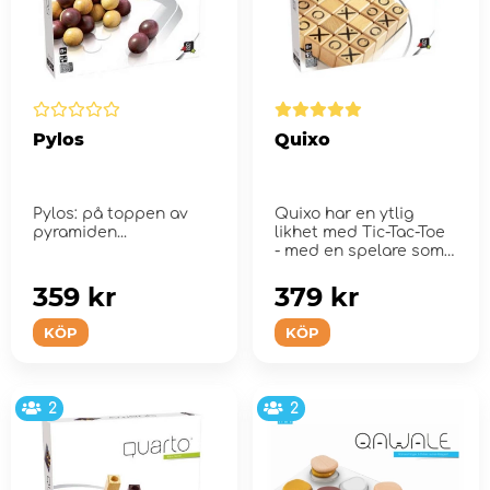
Pylos
Quixo
Pylos: på toppen av
Quixo har en ytlig
pyramiden...
likhet med Tic-Tac-Toe
- med en spelare som
är kryss och den and...
359 kr
379 kr
KÖP
KÖP
2
2