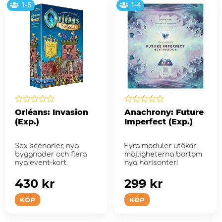
1-5
1-4
Orléans: Invasion
Anachrony: Future
(Exp.)
Imperfect (Exp.)
Sex scenarier, nya
Fyra moduler utökar
byggnader och flera
möjligheterna bortom
nya event-kort.
nya horisonter!
430 kr
299 kr
KÖP
KÖP