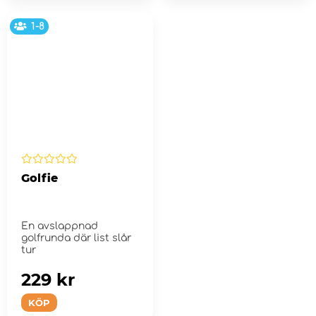
1-8
Golfie
En avslappnad
golfrunda där list slår
tur
229 kr
KÖP