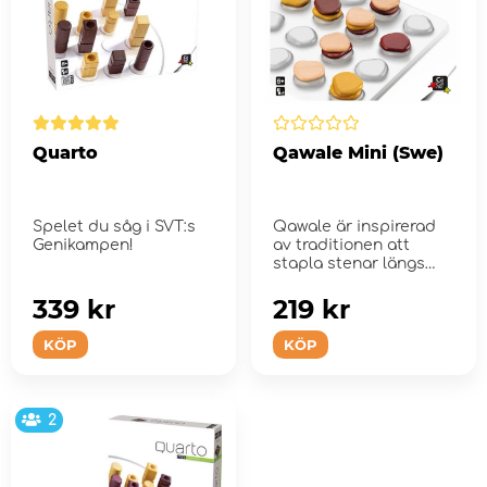
Quarto
Qawale Mini (Swe)
Spelet du såg i SVT:s
Qawale är inspirerad
Genikampen!
av traditionen att
stapla stenar längs
stigar och stigar ...
339 kr
219 kr
KÖP
KÖP
2