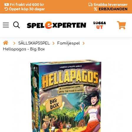
Fri frakt vid 600 kr
Snabba leveranser
Öppet köp 30 dagar
ERBJUDANDEN

SÄLLSKAPSSPEL
Familjespel
Hellapagos - Big Box