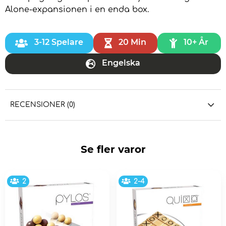
Alone-expansionen i en enda box.
3-12 Spelare
20 Min
10+ År
Engelska
RECENSIONER (0)
Se fler varor
2
2-4