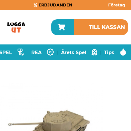
ERBJUDANDEN
Företag
TILL KASSAN
SPEL
REA
Årets Spel
Tips
|
|
|