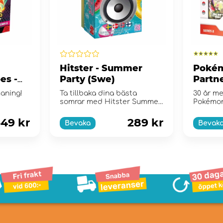
Hitster - Summer
Pokém
es -
Party (Swe)
Partne
e
Collec
maning!
Ta tillbaka dina bästa
30 år me
somrar med Hitster Summer
Pokémo
Party!
49 kr
289 kr
Bevaka
Bevak