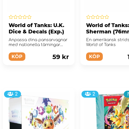
World of Tanks: U.K.
World of Tanks
Dice & Decals (Exp.)
Sherman (76m
(Exp.)
Anpassa dina pansarvagnar
En amerikansk strids
med nationella tärningar
World of Tanks
och dekalpaket
59 kr
KÖP
KÖP
2
2