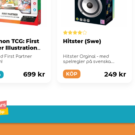
on TCG: First
Hitster (Swe)
r Illustration
tion - Series 2
d First Partner
Hitster Orginal - med
n!
spelregler på svenska.
699 kr
249 kr
KÖP
a