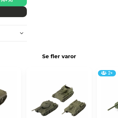
14+ År
Se fler varor
2+