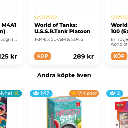
: M4A1
World of Tanks:
World 
m)
U.S.S.R.Tank Platoon
100 (E
(Exp.)
vagn till
T-34-85, SU-76M & SU-85
En sovje
World of
125 kr
289 kr
KÖP
KÖP
Andra köpte även
Nyhet
1-99
Vi tipsar
2