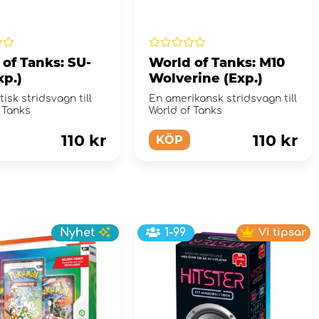
of Tanks: SU-
World of Tanks: M10
xp.)
Wolverine (Exp.)
tisk stridsvagn till
En amerikansk stridsvagn till
 Tanks
World of Tanks
110 kr
110 kr
KÖP
Nyhet
1-99
Vi tipsar