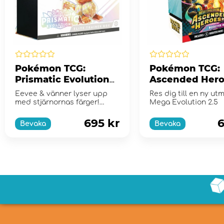
Pokémon TCG:
Pokémon TCG:
Prismatic Evolutions
Ascended Hero
Elite Trainer Box
Booster Bundl
Eevee & vänner lyser upp
Res dig till en ny ut
med stjärnornas färger!
Mega Evolution 2.5
Scarlet & Violet...
695 kr
6
Bevaka
Bevaka