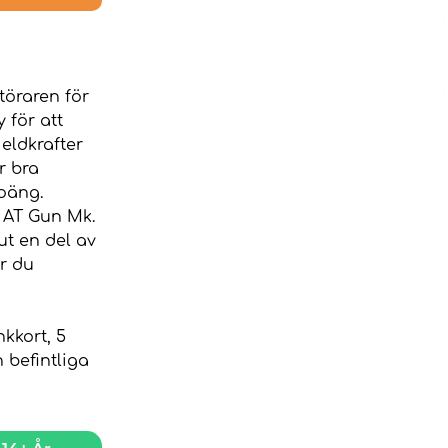
töraren för
 för att
 eldkrafter
r bra
oäng.
 AT Gun Mk.
ut en del av
r du
kkort, 5
 befintliga