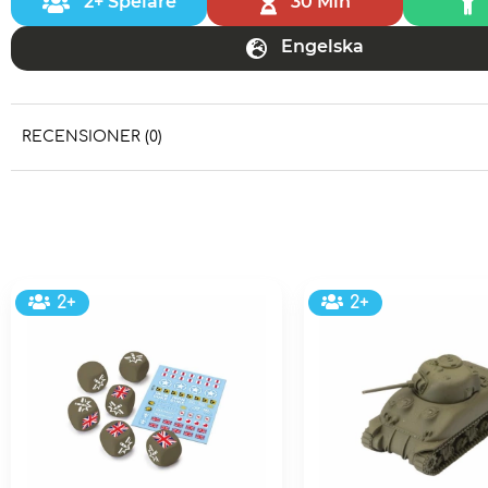
2+ Spelare
30 Min
Engelska
RECENSIONER (0)
2+
2+