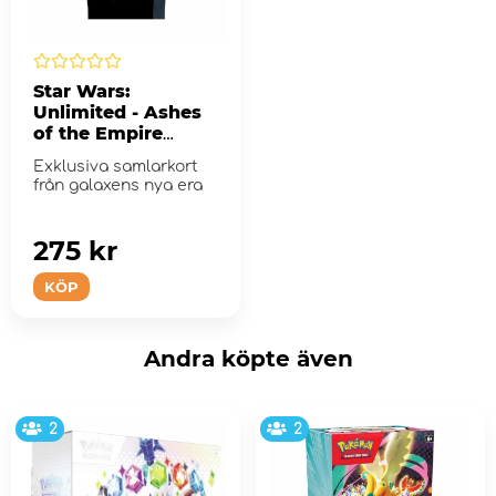
Star Wars:
Unlimited - Ashes
of the Empire
Carbonite Booster
Exklusiva samlarkort
Pack
från galaxens nya era
275 kr
KÖP
Andra köpte även
2
2