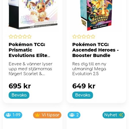
Pokémon TCG:
Pokémon TCG:
Prismatic
Ascended Heroes -
Evolutions Elite
Booster Bundle
Trainer Box
Eevee & vänner lyser
Res dig till en ny
upp med stjärnornas
utmaning! Mega
färger! Scarlet &
Evolution 2.5
Violet...
695 kr
649 kr
Bevaka
Bevaka
1-99
Vi tipsar
2
Nyhet