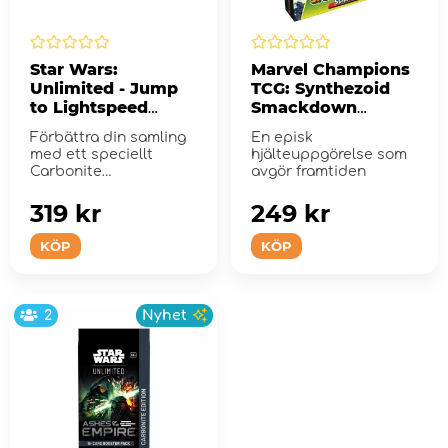
Star Wars:
Marvel Champions
Unlimited - Jump
TCG: Synthezoid
to Lightspeed
Smackdown
Carbonite Booster
Scenario Pack
Förbättra din samling
En episk
Pack
(Exp.)
med ett speciellt
hjälteuppgörelse som
Carbonite
avgör framtiden
boosterpaket!
319 kr
249 kr
KÖP
KÖP
2
Nyhet