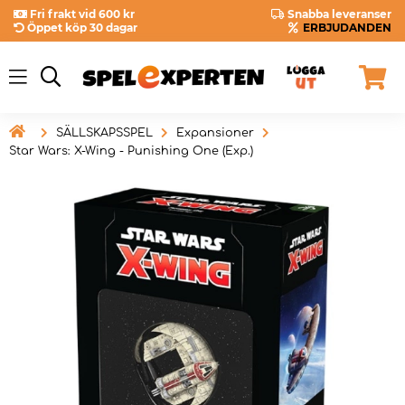
Fri frakt vid 600 kr
Snabba leveranser
Öppet köp 30 dagar
ERBJUDANDEN

SÄLLSKAPSSPEL
Expansioner
Star Wars: X-Wing - Punishing One (Exp.)