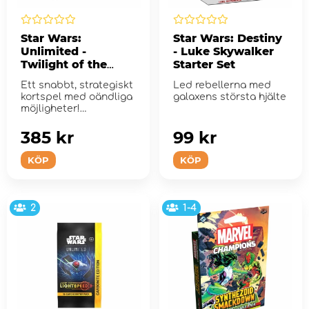
Star Wars:
Star Wars: Destiny
Unlimited -
- Luke Skywalker
Twilight of the
Starter Set
Republic Two-
Ett snabbt, strategiskt
Led rebellerna med
Player Starter
kortspel med oändliga
galaxens största hjälte
möjligheter!
385 kr
99 kr
KÖP
KÖP
2
1-4