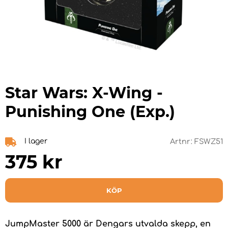
Star Wars: X-Wing -
Punishing One (Exp.)
I lager
Artnr:
FSWZ51
375
kr
KÖP
JumpMaster 5000 är Dengars utvalda skepp, en