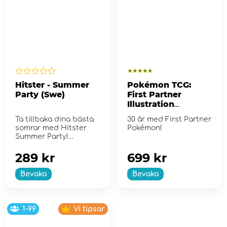
Hitster - Summer
Pokémon TCG:
Party (Swe)
First Partner
Illustration
Collection - Series
Ta tillbaka dina bästa
30 år med First Partner
2
somrar med Hitster
Pokémon!
Summer Party!
289 kr
699 kr
Bevaka
Bevaka
1-99
Vi tipsar