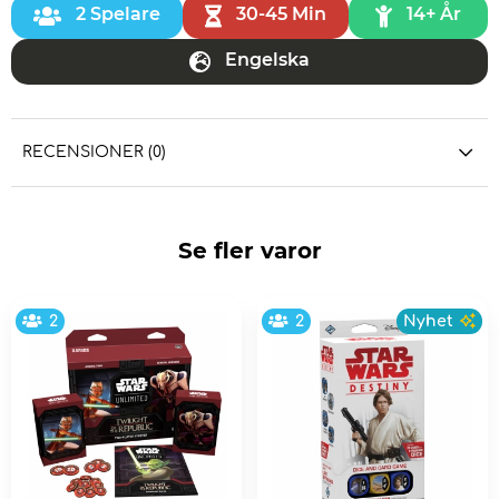
2 Spelare
30-45 Min
14+ År
Engelska
RECENSIONER (0)
Se fler varor
2
2
Nyhet