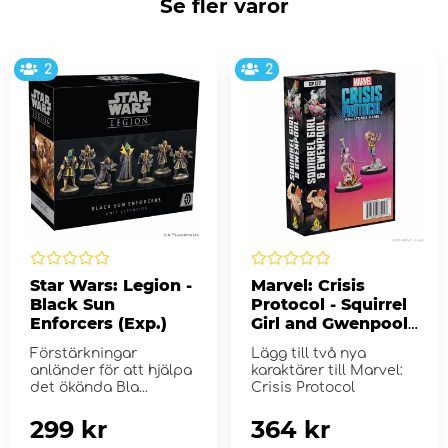
Se fler varor
2
2
Star Wars: Legion -
Marvel: Crisis
Black Sun
Protocol - Squirrel
Enforcers (Exp.)
Girl and Gwenpool
(Exp.)
Förstärkningar
Lägg till två nya
anländer för att hjälpa
karaktärer till Marvel:
det ökända Bla...
Crisis Protocol
299 kr
364 kr