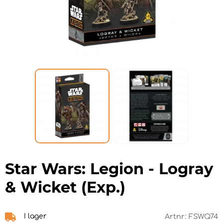
Star Wars: Legion - Logray
& Wicket (Exp.)
I lager
Artnr:
FSWQ74