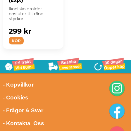
(Exp.)
Ikoniska droider
ansluter till dina
styrkor
299 kr
KÖP
- Köpvillkor
- Cookies
- Frågor & Svar
- Kontakta Oss