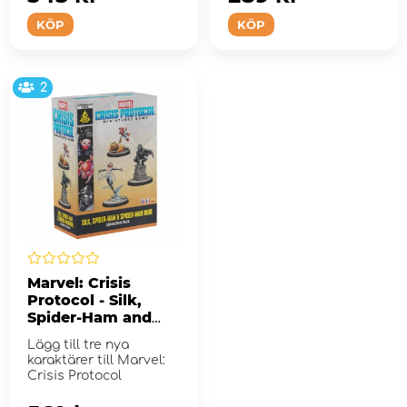
KÖP
KÖP
2
Marvel: Crisis
Protocol - Silk,
Spider-Ham and
Spider-Man Noir
Lägg till tre nya
(Exp.)
karaktärer till Marvel:
Crisis Protocol