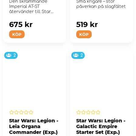
Den skrämmande
Små krigare – stor
Imperial AT-ST
påverkan på slagfältet
återvänder till Star
Wars: Legion!
675 kr
519 kr
KÖP
KÖP
2
2
Star Wars: Legion -
Star Wars: Legion -
Leia Organa
Galactic Empire
Commander (Exp.)
Starter Set (Exp.)