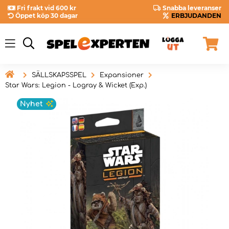
Fri frakt vid 600 kr
Snabba leveranser
Öppet köp 30 dagar
ERBJUDANDEN

SÄLLSKAPSSPEL
Expansioner
Star Wars: Legion - Logray & Wicket (Exp.)
Nyhet