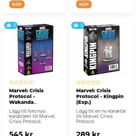
KÖP
KÖP
2
2
Marvel: Crisis
Marvel: Crisis
Protocol -
Protocol - Kingpin
Wakanda
(Exp.)
Affiliation Pack
Lägg till fyra nya
Lägg till en ny karaktär
(Exp.)
karaktärer till Marvel:
till Marvel: Crisis
Crisis Protocol.
Protocol
545 kr
289 kr