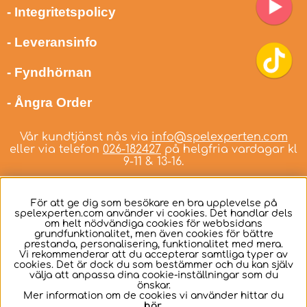
- Integritetspolicy
- Leveransinfo
- Fyndhörnan
- Ångra Order
Vår kundtjänst nås via
info@spelexperten.com
eller via telefon
026-182427
på helgfria vardagar kl
9-11 & 13-16.
För att ge dig som besökare en bra upplevelse på
spelexperten.com använder vi cookies. Det handlar dels
om helt nödvändiga cookies för webbsidans
Svenska
grundfunktionalitet, men även cookies för bättre
prestanda, personalisering, funktionalitet med mera.
Vi rekommenderar att du accepterar samtliga typer av
cookies. Det är dock du som bestämmer och du kan själv
välja att anpassa dina cookie-inställningar som du
önskar.
Mer information om de cookies vi använder hittar du
här
.