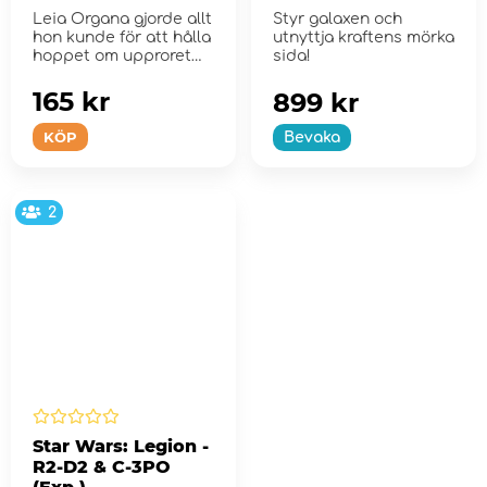
Leia Organa gjorde allt
Styr galaxen och
hon kunde för att hålla
utnyttja kraftens mörka
hoppet om upproret
sida!
vid liv und...
165 kr
899 kr
KÖP
Bevaka
2
Star Wars: Legion -
R2-D2 & C-3PO