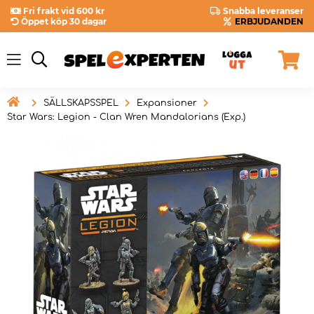
Fri frakt vid 600 kr
Snabba leveranser
Öppet köp 30 dagar
ERBJUDANDEN

SÄLLSKAPSSPEL
Expansioner
Star Wars: Legion - Clan Wren Mandalorians (Exp.)