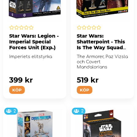
Star Wars: Legion -
Star Wars:
Imperial Special
Shatterpoint - This
Forces Unit (Exp.)
Is The Way Squad
Pack (Exp.)
Imperiets elitstyrka
The Armorer, Paz Vizsla
och Covert
Mandalorians
399 kr
519 kr
KÖP
KÖP
2
2