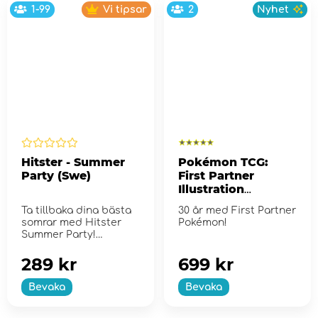
1-99
Vi tipsar
2
Nyhet
Hitster - Summer
Pokémon TCG:
Party (Swe)
First Partner
Illustration
Collection - Series
Ta tillbaka dina bästa
30 år med First Partner
2
somrar med Hitster
Pokémon!
Summer Party!
289 kr
699 kr
Bevaka
Bevaka