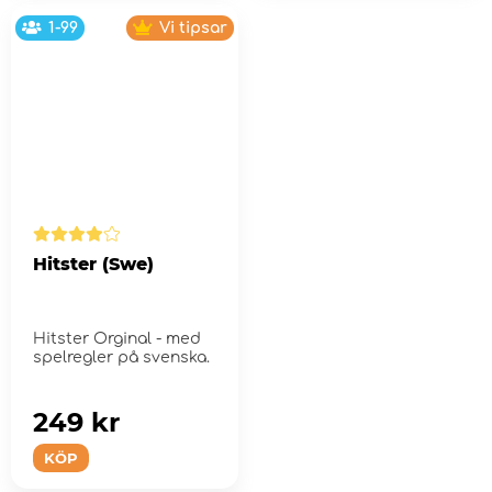
1-99
Vi tipsar
Hitster (Swe)
Hitster Orginal - med
spelregler på svenska.
249 kr
KÖP