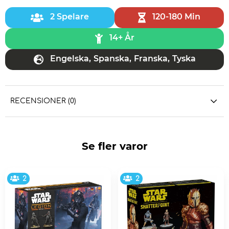
2 Spelare
120-180 Min
14+ År
Engelska
,
Spanska
,
Franska
,
Tyska
RECENSIONER (0)
Se fler varor
2
2