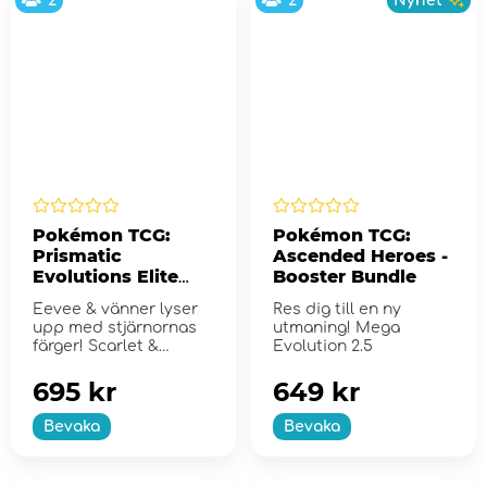
2
2
Nyhet
Pokémon TCG:
Pokémon TCG:
Prismatic
Ascended Heroes -
Evolutions Elite
Booster Bundle
Trainer Box
Eevee & vänner lyser
Res dig till en ny
upp med stjärnornas
utmaning! Mega
färger! Scarlet &
Evolution 2.5
Violet...
695 kr
649 kr
Bevaka
Bevaka