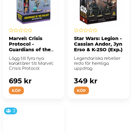
Marvel: Crisis
Star Wars: Legion -
Protocol -
Cassian Andor, Jyn
Guardians of the
Erso & K-2SO (Exp.)
Galaxy (Exp.)
Lägg till fyra nya
Legendariska rebeller
karaktärer till Marvel:
redo för hemliga
Crisis Protocol
uppdrag
695 kr
349 kr
KÖP
KÖP
2