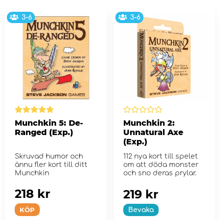
3-6
3-6
Munchkin 5: De-
Munchkin 2:
Ranged (Exp.)
Unnatural Axe
(Exp.)
Skruvad humor och
112 nya kort till spelet
ännu fler kort till ditt
om att döda monster
Munchkin
och sno deras prylar.
218 kr
219 kr
KÖP
Bevaka