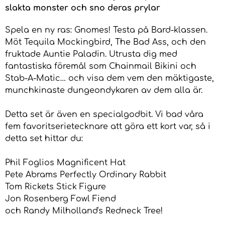
slakta monster och sno deras prylar
Spela en ny ras: Gnomes! Testa på Bard-klassen.
Möt Tequila Mockingbird, The Bad Ass, och den
fruktade Auntie Paladin. Utrusta dig med
fantastiska föremål som Chainmail Bikini och
Stab-A-Matic… och visa dem vem den mäktigaste,
munchkinaste dungeondykaren av dem alla är.
Detta set är även en specialgodbit. Vi bad våra
fem favoritserietecknare att göra ett kort var, så i
detta set hittar du:
Phil Foglios Magnificent Hat
Pete Abrams Perfectly Ordinary Rabbit
Tom Rickets Stick Figure
Jon Rosenberg Fowl Fiend
och Randy Milholland's Redneck Tree!