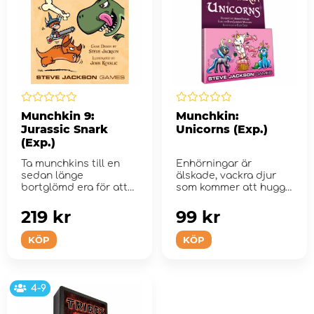
Munchkin 9:
Munchkin:
Jurassic Snark
Unicorns (Exp.)
(Exp.)
Ta munchkins till en
Enhörningar är
sedan länge
älskade, vackra djur
bortglömd era för att
som kommer att hugga
bekämpa faror...
dig i det ö...
219 kr
99 kr
KÖP
KÖP
4-9