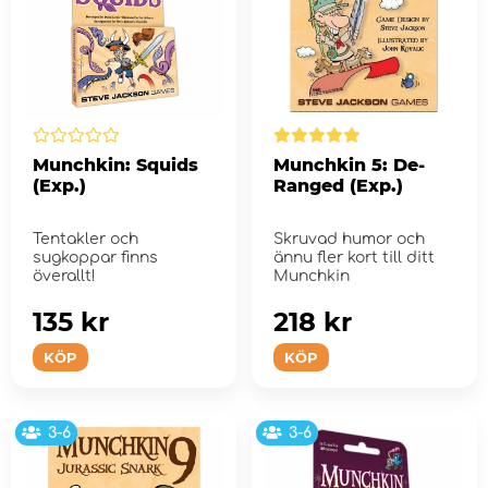
Munchkin: Squids
Munchkin 5: De-
(Exp.)
Ranged (Exp.)
Tentakler och
Skruvad humor och
sugkoppar finns
ännu fler kort till ditt
överallt!
Munchkin
135 kr
218 kr
KÖP
KÖP
3-6
3-6