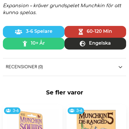
Expansion – kräver grundspelet Munchkin för att
kunna spelas.
3-6 Spelare
60-120 Min
10+ År
Engelska
RECENSIONER (0)
Se fler varor
3-6
3-6