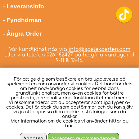
- Leveransinfo
- Fyndhörnan
- Ångra Order
Vår kundtjänst nås via
info@spelexperten.com
eller via telefon
026-182427
på helgfria vardagar kl
9-11 & 13-16.
För att ge dig som besökare en bra upplevelse på
spelexperten.com använder vi cookies. Det handlar dels
om helt nödvändiga cookies för webbsidans
Svenska
grundfunktionalitet, men även cookies för bättre
prestanda, personalisering, funktionalitet med mera.
Vi rekommenderar att du accepterar samtliga typer av
cookies. Det är dock du som bestämmer och du kan själv
välja att anpassa dina cookie-inställningar som du
önskar.
Mer information om de cookies vi använder hittar du
här
.
Anpassa
Acceptera rekommenderade