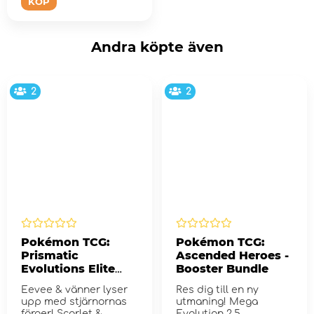
KÖP
Andra köpte även
2
2
Pokémon TCG:
Pokémon TCG:
Prismatic
Ascended Heroes -
Evolutions Elite
Booster Bundle
Trainer Box
Eevee & vänner lyser
Res dig till en ny
upp med stjärnornas
utmaning! Mega
färger! Scarlet &
Evolution 2.5