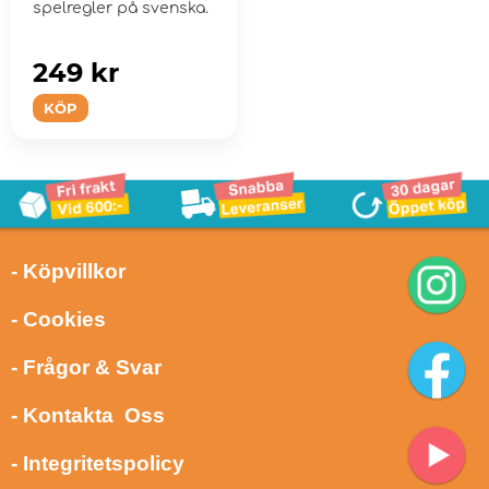
spelregler på svenska.
249 kr
KÖP
- Köpvillkor
- Cookies
- Frågor & Svar
- Kontakta Oss
- Integritetspolicy