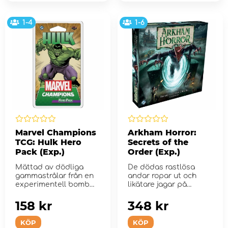
1-4
1-6
Marvel Champions
Arkham Horror:
TCG: Hulk Hero
Secrets of the
Pack (Exp.)
Order (Exp.)
Mättad av dödliga
De dödas rastlösa
gammastrålar från en
andar ropar ut och
experimentell bomb
likätare jagar på
har geniet...
Arkhams midna...
158 kr
348 kr
KÖP
KÖP