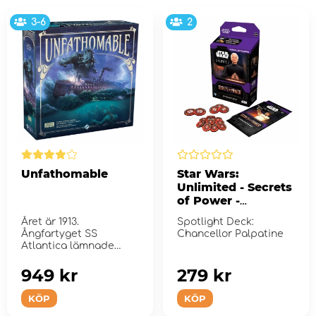
3-6
2
Unfathomable
Star Wars:
Unlimited - Secrets
of Power -
Chancellor
Året är 1913.
Spotlight Deck:
Palpatine
Ångfartyget SS
Chancellor Palpatine
Atlantica lämnade
hamnen för tv...
949 kr
279 kr
KÖP
KÖP