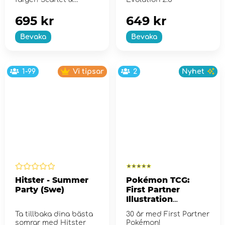
Violet...
695 kr
649 kr
Bevaka
Bevaka
1-99
Vi tipsar
2
Nyhet
Hitster - Summer
Pokémon TCG:
Party (Swe)
First Partner
Illustration
Collection - Series
Ta tillbaka dina bästa
30 år med First Partner
2
somrar med Hitster
Pokémon!