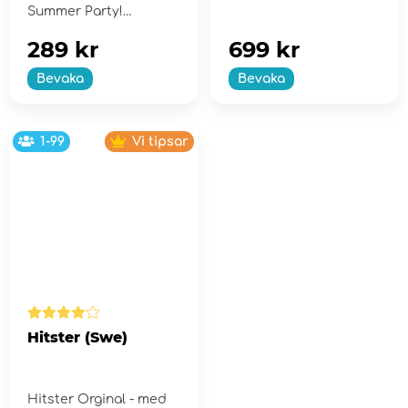
Summer Party!
289 kr
699 kr
Bevaka
Bevaka
1-99
Vi tipsar
Hitster (Swe)
Hitster Orginal - med