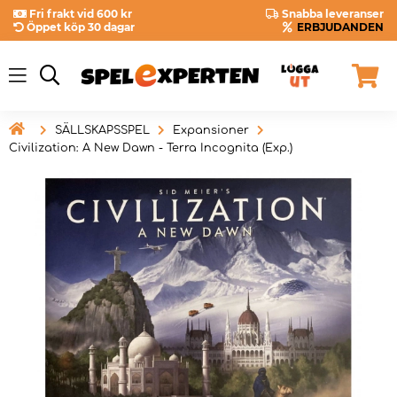
Fri frakt vid 600 kr
Snabba leveranser
Öppet köp 30 dagar
ERBJUDANDEN

SÄLLSKAPSSPEL
Expansioner
Civilization: A New Dawn - Terra Incognita (Exp.)