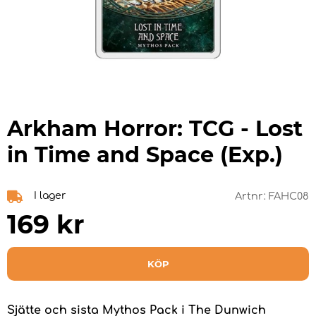
Arkham Horror: TCG - Lost
in Time and Space (Exp.)
I lager
Artnr:
FAHC08
169
kr
KÖP
Sjätte och sista Mythos Pack i The Dunwich