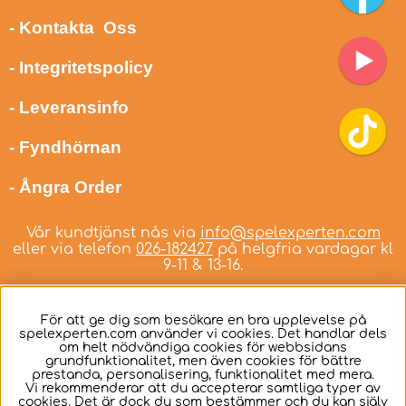
- Kontakta Oss
- Integritetspolicy
- Leveransinfo
- Fyndhörnan
- Ångra Order
Vår kundtjänst nås via
info@spelexperten.com
eller via telefon
026-182427
på helgfria vardagar kl
9-11 & 13-16.
För att ge dig som besökare en bra upplevelse på
spelexperten.com använder vi cookies. Det handlar dels
om helt nödvändiga cookies för webbsidans
Svenska
grundfunktionalitet, men även cookies för bättre
prestanda, personalisering, funktionalitet med mera.
Vi rekommenderar att du accepterar samtliga typer av
cookies. Det är dock du som bestämmer och du kan själv