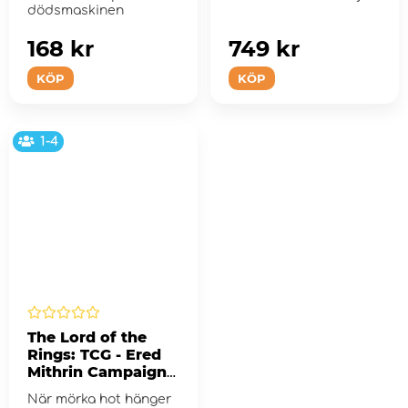
dödsmaskinen
168 kr
749 kr
KÖP
KÖP
1-4
The Lord of the
Rings: TCG - Ered
Mithrin Campaign
Expansion
När mörka hot hänger