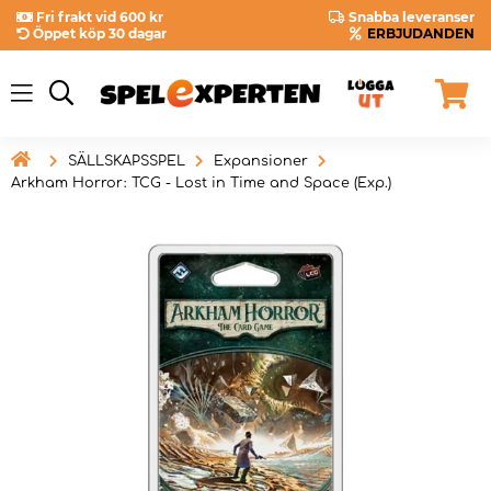
Fri frakt vid 600 kr
Snabba leveranser
Öppet köp 30 dagar
ERBJUDANDEN

SÄLLSKAPSSPEL
Expansioner
Arkham Horror: TCG - Lost in Time and Space (Exp.)