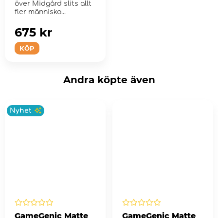
över Midgård slits allt
fler människo...
675 kr
KÖP
Andra köpte även
Nyhet
GameGenic Matte
GameGenic Matte