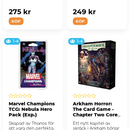
275 kr
249 kr
KÖP
KÖP
1-4
1-4
Marvel Champions
Arkham Horror:
TCG: Nebula Hero
The Card Game -
Pack (Exp.)
Chapter Two Core
Set
Skapad av Thanos för
Ett nytt kapitel av
att vara den perfekta
skräck i Arkham börjar