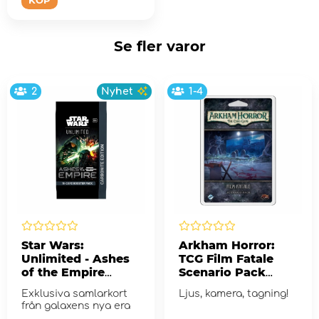
KÖP
Se fler varor
2
Nyhet
1-4
Star Wars:
Arkham Horror:
Unlimited - Ashes
TCG Film Fatale
of the Empire
Scenario Pack
Carbonite Booster
(Exp.)
Exklusiva samlarkort
Ljus, kamera, tagning!
Pack
från galaxens nya era