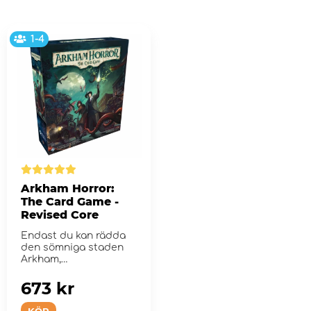
1-4
Arkham Horror:
The Card Game -
Revised Core
Endast du kan rädda
den sömniga staden
Arkham,
Massachusetts.
673 kr