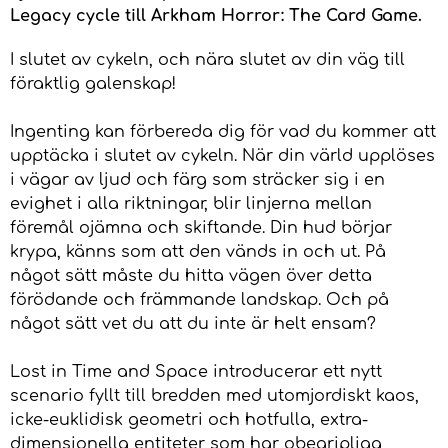
Legacy cycle till Arkham Horror: The Card Game.
I slutet av cykeln, och nära slutet av din väg till
föraktlig galenskap!
Ingenting kan förbereda dig för vad du kommer att
upptäcka i slutet av cykeln. När din värld upplöses
i vägar av ljud och färg som sträcker sig i en
evighet i alla riktningar, blir linjerna mellan
föremål ojämna och skiftande. Din hud börjar
krypa, känns som att den vänds in och ut. På
något sätt måste du hitta vägen över detta
förödande och främmande landskap. Och på
något sätt vet du att du inte är helt ensam?
Lost in Time and Space introducerar ett nytt
scenario fyllt till bredden med utomjordiskt kaos,
icke-euklidisk geometri och hotfulla, extra-
dimensionella entiteter som har obegripliga