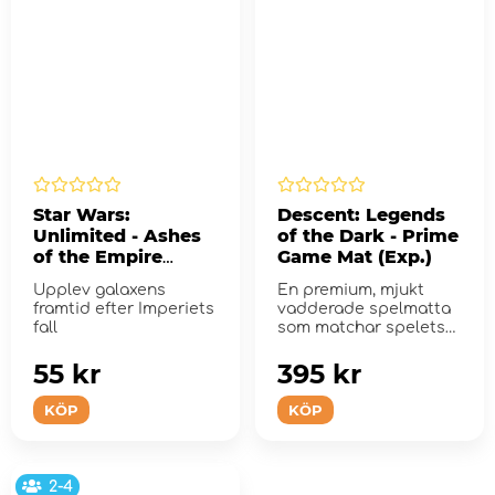
Star Wars:
Descent: Legends
Unlimited - Ashes
of the Dark - Prime
of the Empire
Game Mat (Exp.)
Booster Pack
Upplev galaxens
En premium, mjukt
framtid efter Imperiets
vadderade spelmatta
fall
som matchar spelets
originalfodral
55 kr
395 kr
KÖP
KÖP
2-4