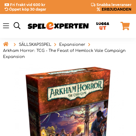
Fri frakt vid 600 kr
Snabba leveranser
Öppet köp 30 dagar
ERBJUDANDEN

SÄLLSKAPSSPEL
Expansioner
Arkham Horror: TCG - The Feast of Hemlock Vale Campaign
Expansion