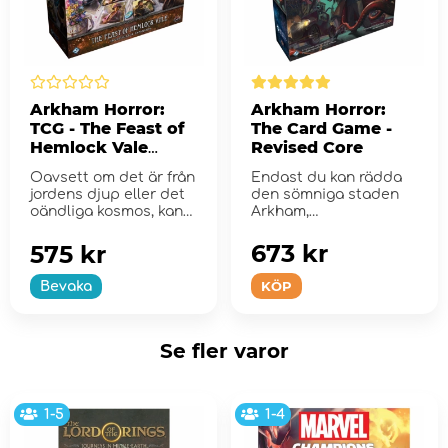
Arkham Horror:
Arkham Horror:
TCG - The Feast of
The Card Game -
Hemlock Vale
Revised Core
Investigator
Oavsett om det är från
Endast du kan rädda
Expansion
jordens djup eller det
den sömniga staden
oändliga kosmos, kan
Arkham,
ok...
Massachusetts.
673 kr
575 kr
KÖP
Bevaka
Se fler varor
1-5
1-4