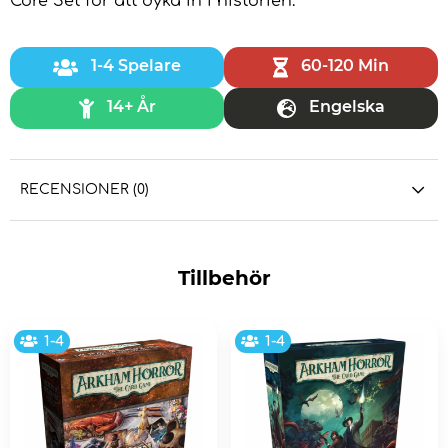
Core Set för att dyka in i historien.
1-4 Spelare
60-120 Min
14+ År
Engelska
RECENSIONER (0)
Tillbehör
1-4
1-4