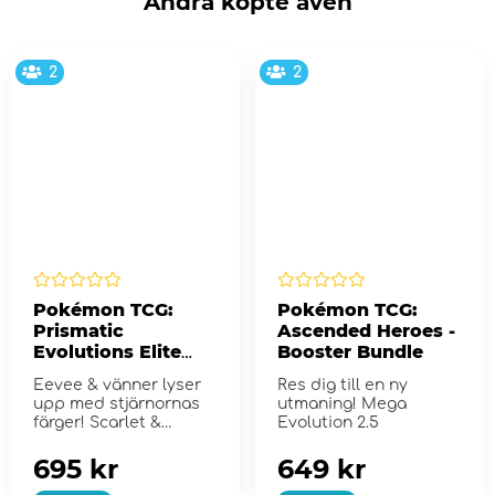
Andra köpte även
2
2
Pokémon TCG:
Pokémon TCG:
Prismatic
Ascended Heroes -
Evolutions Elite
Booster Bundle
Trainer Box
Eevee & vänner lyser
Res dig till en ny
upp med stjärnornas
utmaning! Mega
färger! Scarlet &
Evolution 2.5
Violet...
695 kr
649 kr