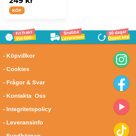
249 kr
KÖP
- Köpvillkor
- Cookies
- Frågor & Svar
- Kontakta Oss
- Integritetspolicy
- Leveransinfo
- Fyndhörnan