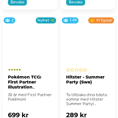
Bevaka
Bevaka
2
Nyhet
1-99
Vi tipsar
Pokémon TCG:
Hitster - Summer
First Partner
Party (Swe)
Illustration
Collection - Series
30 år med First Partner
Ta tillbaka dina bästa
2
Pokémon!
somrar med Hitster
Summer Party!
699 kr
289 kr