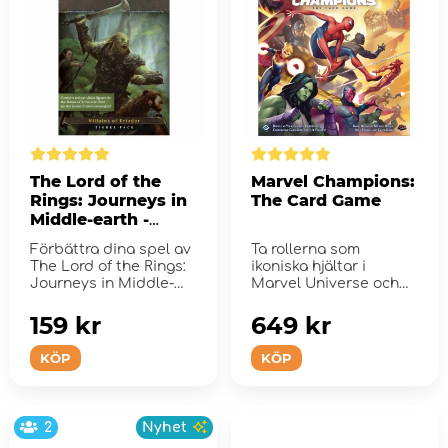
The Lord of the
Marvel Champions:
Rings: Journeys in
The Card Game
Middle-earth -
Villains of Eriador
Förbättra dina spel av
Ta rollerna som
Figure Pack (Exp.)
The Lord of the Rings:
ikoniska hjältar i
Journeys in Middle-
Marvel Universe och
earth med nya...
hindra ökända skur...
159 kr
649 kr
KÖP
KÖP
2
Nyhet