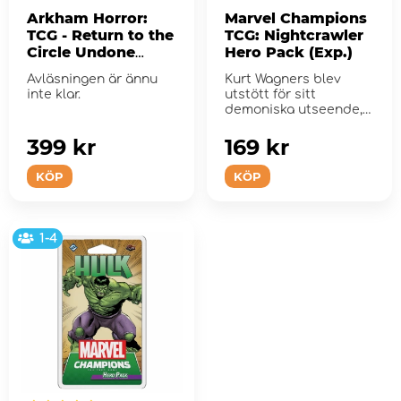
Arkham Horror:
Marvel Champions
TCG - Return to the
TCG: Nightcrawler
Circle Undone
Hero Pack (Exp.)
(Exp.)
Avläsningen är ännu
Kurt Wagners blev
inte klar.
utstött för sitt
demoniska utseende,
men hans mutation
och m...
399 kr
169 kr
KÖP
KÖP
1-4