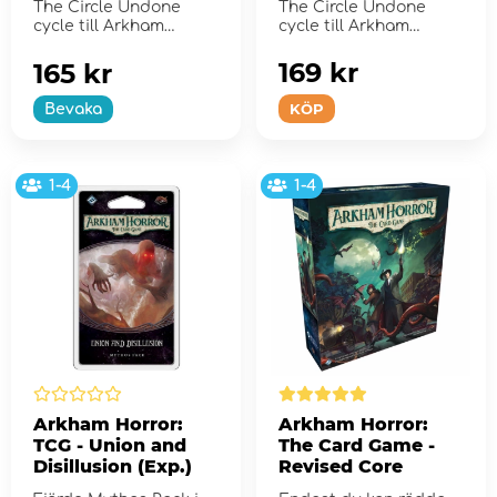
The Circle Undone
The Circle Undone
cycle till Arkham
cycle till Arkham
Horror: The Card Game
Horror: The Card
Game.
169 kr
165 kr
KÖP
Bevaka
1-4
1-4
Arkham Horror:
Arkham Horror:
TCG - Union and
The Card Game -
Disillusion (Exp.)
Revised Core