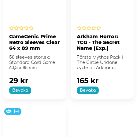
GameGenic Prime
Arkham Horror:
Retro Sleeves Clear
TCG - The Secret
64 x 89 mm
Name (Exp.)
50 sleeves storlek:
Första Mythos Pack i
Standard Card Game
The Circle Undone
63,5 x 88 mm
cycle till Arkham
Horror: The Card Game
29 kr
165 kr
Bevaka
Bevaka
1-4