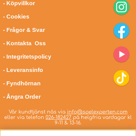
- Köpvillkor
- Cookies
- Frågor & Svar
- Kontakta Oss
- Integritetspolicy
- Leveransinfo
- Fyndhörnan
- Ångra Order
Vår kundtjänst nås via
info@spelexperten.com
eller via telefon
026-182427
på helgfria vardagar kl
9-11 & 13-16.