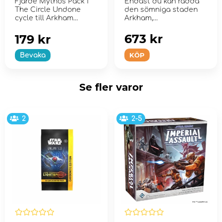
Fjärde Mythos Pack i
Endast du kan rädda
The Circle Undone
den sömniga staden
cycle till Arkham
Arkham,
Horror: The Card
Massachusetts.
Game.
673 kr
179 kr
KÖP
Bevaka
Se fler varor
2
2-5