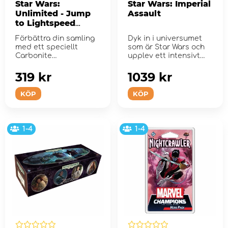
Star Wars:
Star Wars: Imperial
Unlimited - Jump
Assault
to Lightspeed
Carbonite Booster
Förbättra din samling
Dyk in i universumet
Pack
med ett speciellt
som är Star Wars och
Carbonite
upplev ett intensivt
boosterpaket!
äventyr.
319 kr
1039 kr
KÖP
KÖP
1-4
1-4