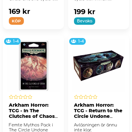
Arkham Horror: The
Horror: The Card
Card...
Game.
169 kr
199 kr
KÖP
Bevaka
1-4
1-4
Arkham Horror:
Arkham Horror:
TCG - In The
TCG - Return to the
Clutches of Chaos
Circle Undone
(Exp.)
(Exp.)
Femte Mythos Pack i
Avläsningen är ännu
The Circle Undone
inte klar.