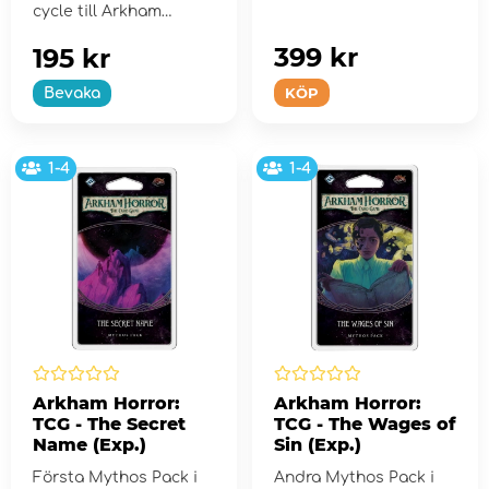
cycle till Arkham
Horror: The Card
Game.
399 kr
195 kr
KÖP
Bevaka
1-4
1-4
Arkham Horror:
Arkham Horror:
TCG - The Secret
TCG - The Wages of
Name (Exp.)
Sin (Exp.)
Första Mythos Pack i
Andra Mythos Pack i