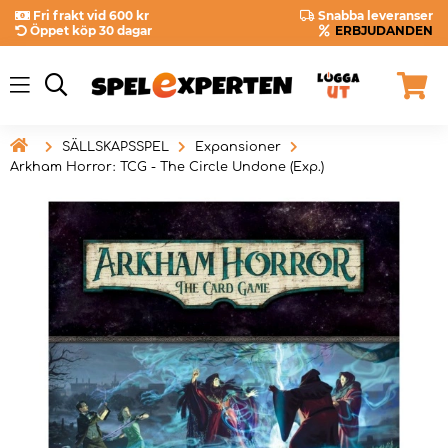
Fri frakt vid 600 kr
Snabba leveranser
Öppet köp 30 dagar
ERBJUDANDEN

SÄLLSKAPSSPEL
Expansioner
Arkham Horror: TCG - The Circle Undone (Exp.)