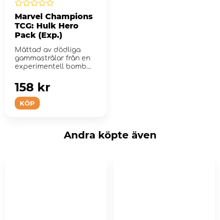
Marvel Champions
TCG: Hulk Hero
Pack (Exp.)
Mättad av dödliga
gammastrålar från en
experimentell bomb
har geniet...
158 kr
KÖP
Andra köpte även