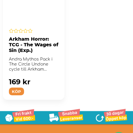
Arkham Horror:
TCG - The Wages of
Sin (Exp.)
Andra Mythos Pack i
The Circle Undone
cycle till Arkham
Horror: The Card
Game.
169 kr
KÖP