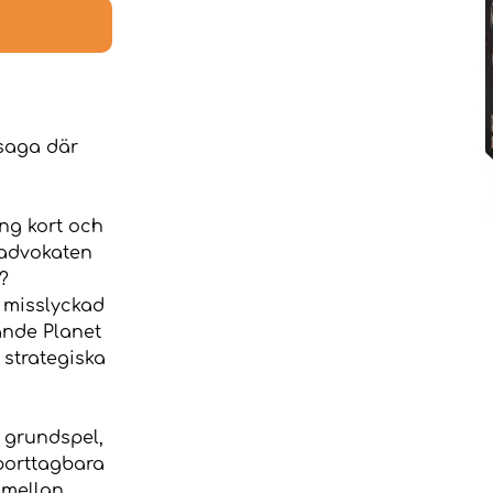
-saga där
ng kort och
 advokaten
?
n misslyckad
ande Planet
 strategiska
s grundspel,
 borttagbara
 mellan