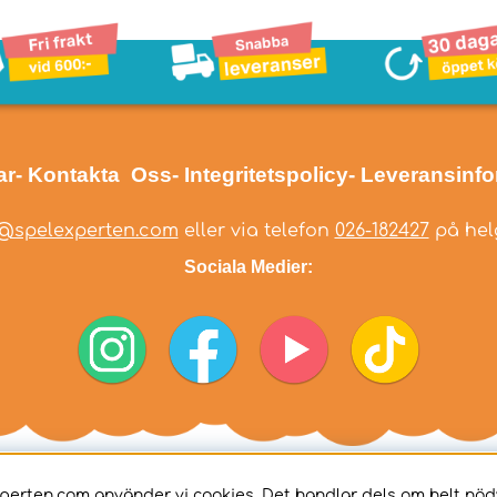
ar
- Kontakta Oss
- Integritetspolicy
- Leveransinf
@spelexperten.com
eller via telefon
026-182427
på helg
Sociala Medier:
perten.com använder vi cookies. Det handlar dels om helt nö