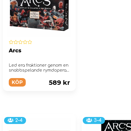
Arcs
Led era fraktioner genom en
snabbspelande rymdopera i
ett mörkt men samtidigt f...
589 kr
KÖP
2-4
3-4