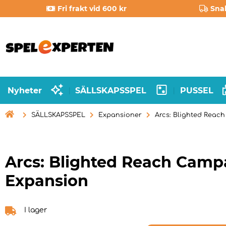
Fri frakt vid 600 kr
Sna
Nyheter
SÄLLSKAPSSPEL
PUSSEL
|
|

SÄLLSKAPSSPEL
Expansioner
Arcs: Blighted Reac
Arcs: Blighted Reach Camp
Expansion
I lager