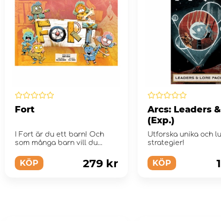
Fort
Arcs: Leaders &
(Exp.)
I Fort är du ett barn! Och
Utforska unika och l
som många barn vill du
strategier!
utöka din vänkrets...
279 kr
KÖP
KÖP