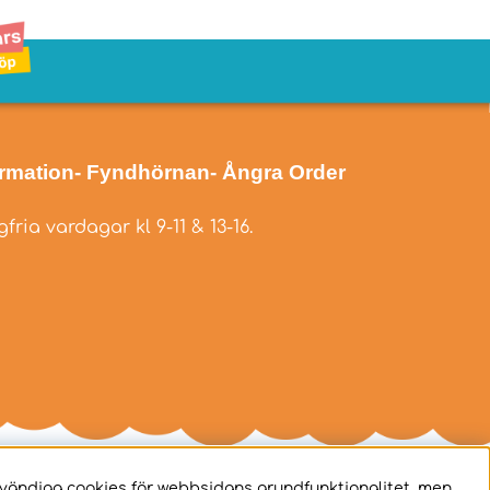
ormation
- Fyndhörnan
- Ångra Order
fria vardagar kl 9-11 & 13-16.
dvändiga cookies för webbsidans grundfunktionalitet, men