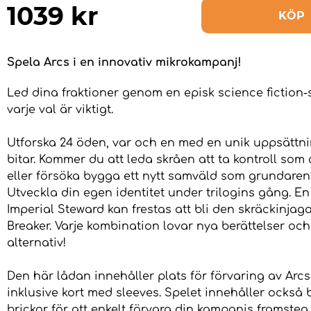
1039
kr
KÖP
Spela Arcs i en innovativ mikrokampanj!
Led dina fraktioner genom en episk science fiction
varje val är viktigt.
Utforska 24 öden, var och en med en unik uppsättni
bitar. Kommer du att leda skråen att ta kontroll som
eller försöka bygga ett nytt samväld som grundaren
Utveckla din egen identitet under trilogins gång. E
Imperial Steward kan frestas att bli den skräckinjag
Breaker. Varje kombination lovar nya berättelser och
alternativ!
Den här lådan innehåller plats för förvaring av Arc
inklusive kort med sleeves. Spelet innehåller också
brickor för att enkelt förvara din kampanjs framsteg