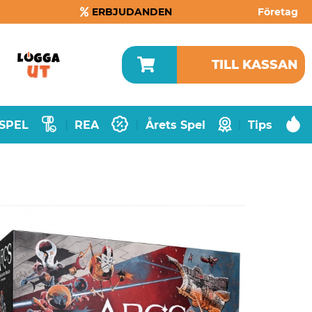
ERBJUDANDEN
Företag
TILL KASSAN
SPEL
REA
Årets Spel
Tips
|
|
|