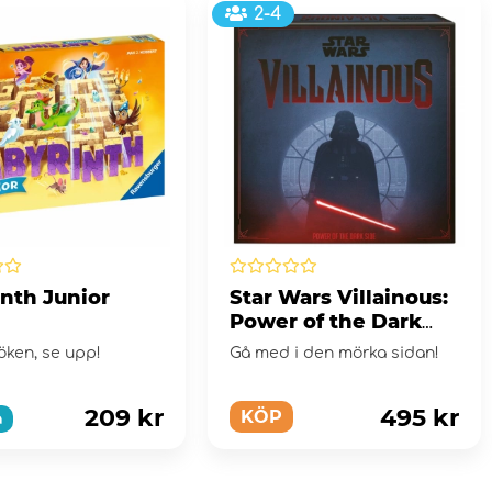
2-4
inth Junior
Star Wars Villainous:
Power of the Dark
Side
öken, se upp!
Gå med i den mörka sidan!
209 kr
495 kr
KÖP
a