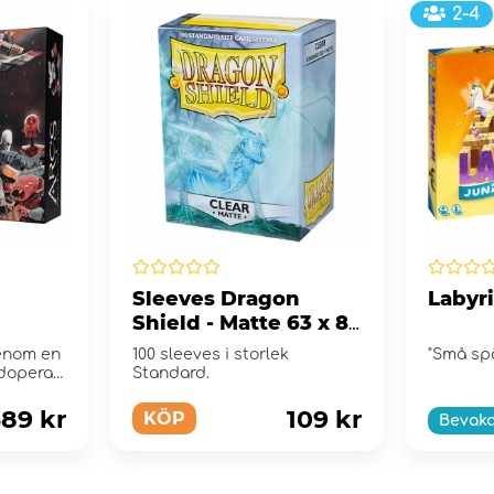
2-4
Sleeves Dragon
Labyr
Shield - Matte 63 x 88
mm Clear
genom en
100 sleeves i storlek
"Små sp
opera i
Standard.
igt f...
89 kr
109 kr
KÖP
Bevak