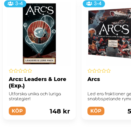
3-4
3-4
Arcs: Leaders & Lore
Arcs
(Exp.)
Utforska unika och luriga
Led era fraktioner 
strategier!
snabbspelande rymd
ett mörkt men samtid
148 kr
5
KÖP
KÖP