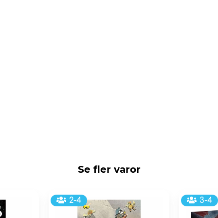
Se fler varor
2-4
3-4