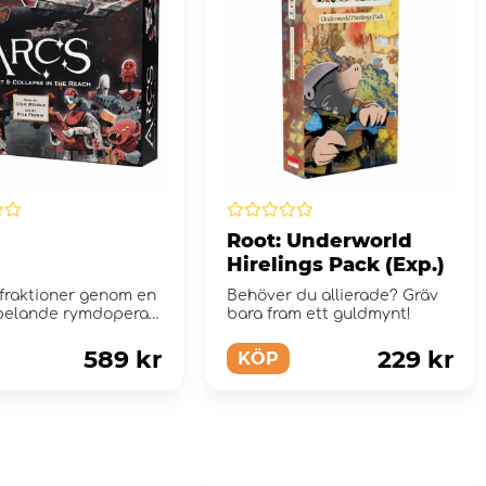
Root: Underworld
Hirelings Pack (Exp.)
 fraktioner genom en
Behöver du allierade? Gräv
elande rymdopera i
bara fram ett guldmynt!
t men samtidigt f...
589 kr
229 kr
KÖP