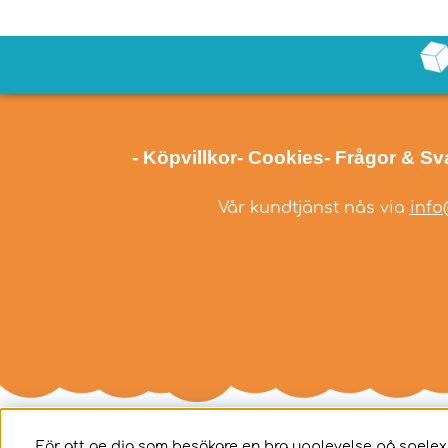
- Köpvillkor
- Cookies
- Frågor & Sv
Vår kundtjänst nås via
info
För att ge dig som besökare en bra upplevelse på spelex