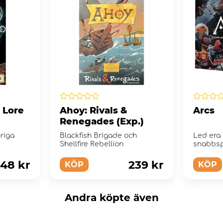
 Lore
Ahoy: Rivals &
Arcs
Renegades (Exp.)
uriga
Blackfish Brigade och
Led era
Shellfire Rebellion
snabbsp
ett mörk
148 kr
239 kr
KÖP
KÖP
Andra köpte även