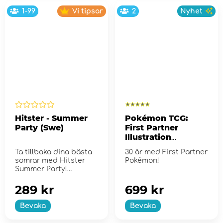
1-99
Vi tipsar
2
Nyhet
Hitster - Summer
Pokémon TCG:
Party (Swe)
First Partner
Illustration
Collection - Series
Ta tillbaka dina bästa
30 år med First Partner
2
somrar med Hitster
Pokémon!
Summer Party!
289 kr
699 kr
Bevaka
Bevaka