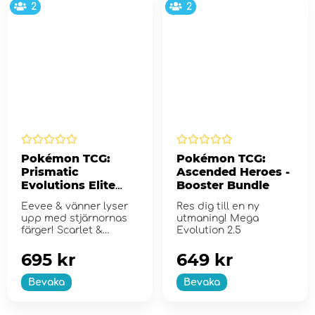
2
2
Pokémon TCG:
Pokémon TCG:
Prismatic
Ascended Heroes -
Evolutions Elite
Booster Bundle
Trainer Box
Eevee & vänner lyser
Res dig till en ny
upp med stjärnornas
utmaning! Mega
färger! Scarlet &
Evolution 2.5
Violet...
695 kr
649 kr
Bevaka
Bevaka