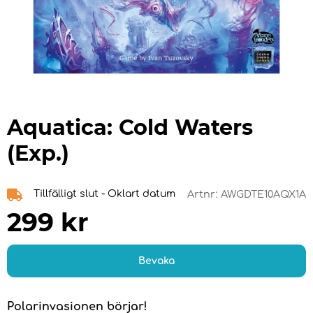
Aquatica: Cold Waters
(Exp.)
Tillfälligt slut - Oklart datum
Artnr:
AWGDTE10AQX1A
299
kr
Bevaka
Polarinvasionen börjar!