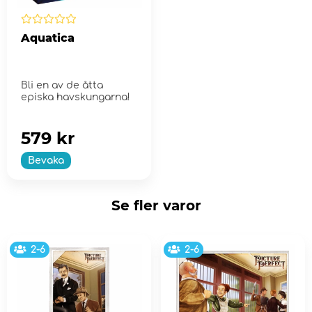
Aquatica
Bli en av de åtta
episka havskungarna!
579 kr
Bevaka
Se fler varor
2-6
2-6