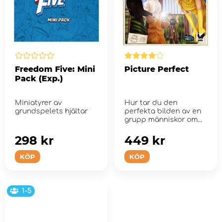
Freedom Five: Mini
Picture Perfect
Pack (Exp.)
Miniatyrer av
Hur tar du den
grundspelets hjältar
perfekta bilden av en
grupp människor om
du bara har ett
förs&#...
298 kr
449 kr
KÖP
KÖP
1-5