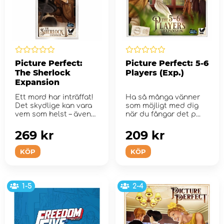
Picture Perfect:
Picture Perfect: 5-6
The Sherlock
Players (Exp.)
Expansion
Ett mord har inträffat!
Ha så många vänner
Det skydlige kan vara
som möjligt med dig
vem som helst – även
när du fångar det p...
hunden!
269 kr
209 kr
KÖP
KÖP
1-5
2-4