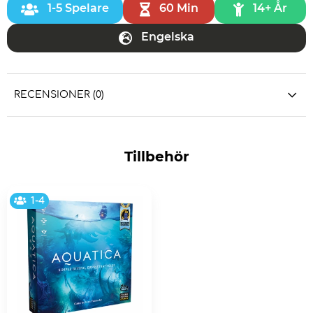
1-5 Spelare
60 Min
14+ År
Engelska
RECENSIONER (0)
Tillbehör
1-4