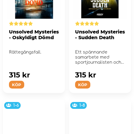
Unsolved Mysteries
Unsolved Mysteries
- Oskyldigt Dömd
- Sudden Death
Rättegångsfall.
Ett spännande
samarbete med
sportjournalisten och
kriminalförfattare
Patrick E...
315 kr
315 kr
KÖP
KÖP
1-6
1-8