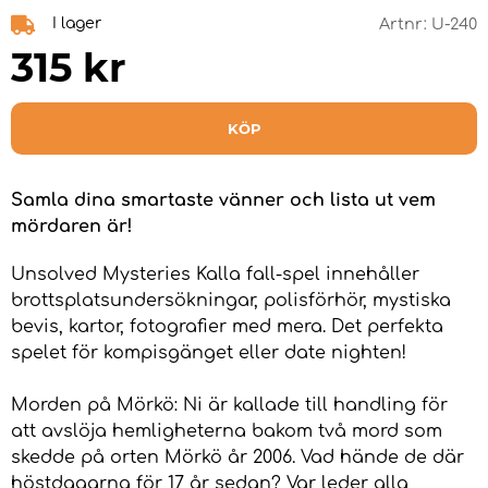
I lager
Artnr:
U-240
315
kr
KÖP
Samla dina smartaste vänner och lista ut vem
mördaren är!
Unsolved Mysteries Kalla fall-spel innehåller
brottsplatsundersökningar, polisförhör, mystiska
bevis, kartor, fotografier med mera. Det perfekta
spelet för kompisgänget eller date nighten!
Morden på Mörkö: Ni är kallade till handling för
att avslöja hemligheterna bakom två mord som
skedde på orten Mörkö år 2006. Vad hände de där
höstdagarna för 17 år sedan? Var leder alla