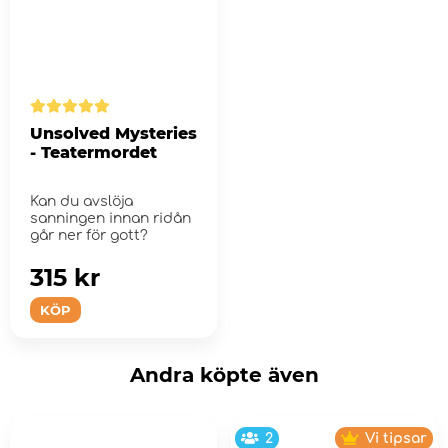
Unsolved Mysteries
- Teatermordet
Kan du avslöja
sanningen innan ridån
går ner för gott?
315 kr
KÖP
Andra köpte även
2
Vi tipsar