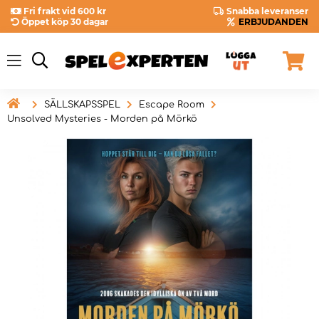
Fri frakt vid 600 kr
Snabba leveranser
Öppet köp 30 dagar
ERBJUDANDEN

SÄLLSKAPSSPEL
Escape Room
Unsolved Mysteries - Morden på Mörkö