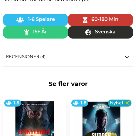
1-6 Spelare
60-180 Min
15+ År
Svenska
RECENSIONER (4)
Se fler varor
1-8
1-8
Nyhet