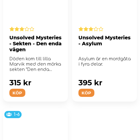
Unsolved Mysteries
Unsolved Mysteries
- Sekten - Den enda
- Asylum
vägen
Döden kom till lilla
Asylum är en mordgåta
Marvik med den mörka
i fyra delar.
sekten “Den enda
vägen...
315 kr
395 kr
KÖP
KÖP
1-6