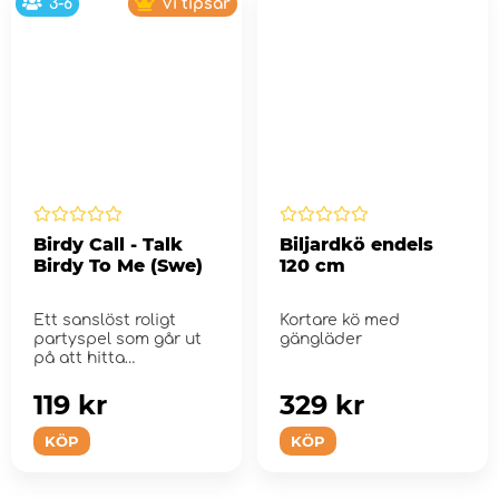
3-6
Vi tipsar
Birdy Call - Talk
Biljardkö endels
Birdy To Me (Swe)
120 cm
Ett sanslöst roligt
Kortare kö med
partyspel som går ut
gängläder
på att hitta
fågelpartners....
119 kr
329 kr
KÖP
KÖP