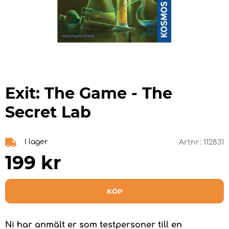
Exit: The Game - The
Secret Lab
I lager
Artnr:
112831
199
kr
KÖP
Ni har anmält er som testpersoner till en