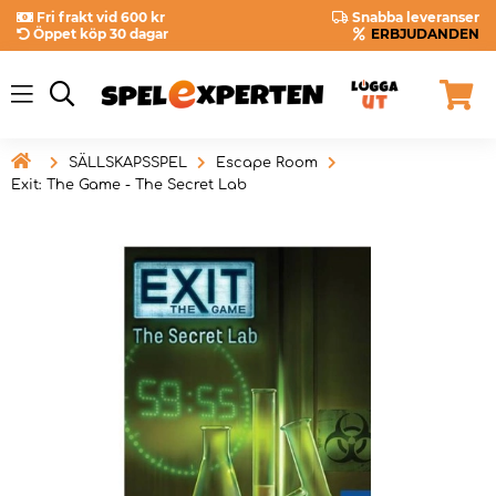
Fri frakt vid 600 kr
Snabba leveranser
Öppet köp 30 dagar
ERBJUDANDEN

SÄLLSKAPSSPEL
Escape Room
Exit: The Game - The Secret Lab