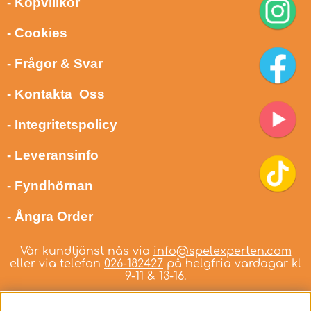
- Köpvillkor
- Cookies
- Frågor & Svar
- Kontakta Oss
- Integritetspolicy
- Leveransinfo
- Fyndhörnan
- Ångra Order
Vår kundtjänst nås via
info@spelexperten.com
eller via telefon
026-182427
på helgfria vardagar kl
9-11 & 13-16.