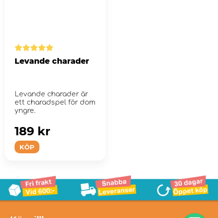
Levande charader
Levande charader är
ett charadspel för dom
yngre.
189 kr
KÖP