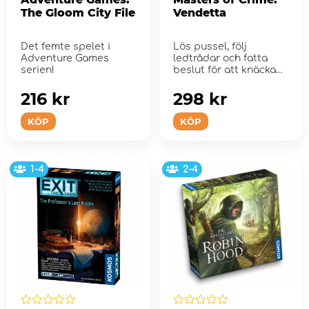
The Gloom City File
Vendetta
Det femte spelet i
Lös pussel, följ
Adventure Games
ledtrådar och fatta
serien!
beslut för att knäcka
fall...
216 kr
298 kr
KÖP
KÖP
1-4
2-4