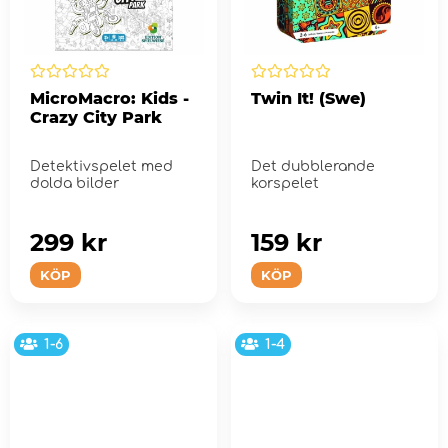
MicroMacro: Kids -
Twin It! (Swe)
Crazy City Park
Detektivspelet med
Det dubblerande
dolda bilder
korspelet
299 kr
159 kr
KÖP
KÖP
1-6
1-4