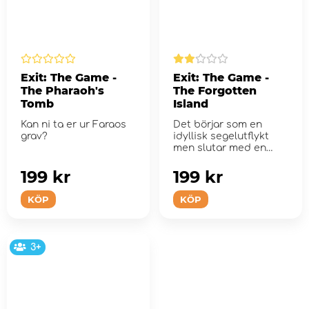
Exit: The Game -
Exit: The Game -
The Pharaoh's
The Forgotten
Tomb
Island
Kan ni ta er ur Faraos
Det börjar som en
grav?
idyllisk segelutflykt
men slutar med en
fasansfull storm.
199 kr
199 kr
KÖP
KÖP
3+