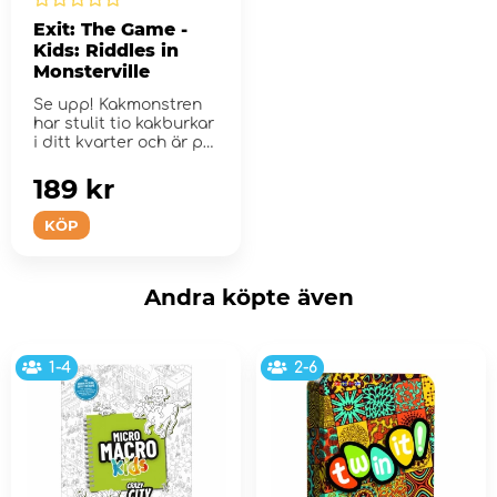
Exit: The Game -
Kids: Riddles in
Monsterville
Se upp! Kakmonstren
har stulit tio kakburkar
i ditt kvarter och är på
fri fot!
189 kr
KÖP
Andra köpte även
1-4
2-6