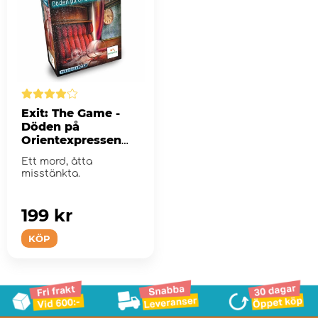
Exit: The Game -
Döden på
Orientexpressen
(Swe)
Ett mord, åtta
misstänkta.
199 kr
KÖP