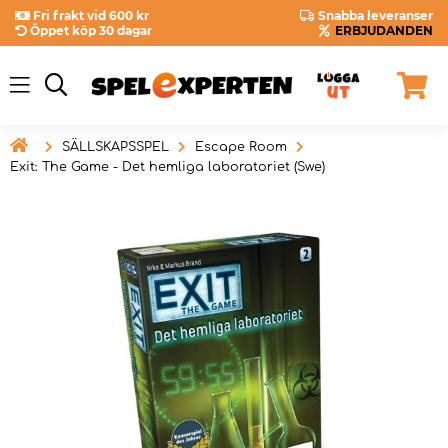
Fri frakt vid 600 kr
Snabba leveranser
Öppet köp 30 dagar
ERBJUDANDEN

SÄLLSKAPSSPEL
Escape Room
Exit: The Game - Det hemliga laboratoriet (Swe)