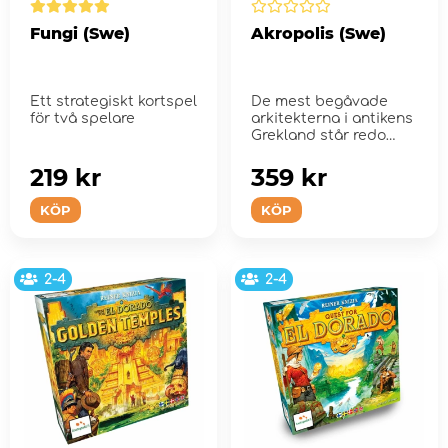
Fungi (Swe)
Akropolis (Swe)
Ett strategiskt kortspel
De mest begåvade
för två spelare
arkitekterna i antikens
Grekland står redo
219 kr
359 kr
KÖP
KÖP
2-4
2-4