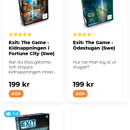
Exit: The Game -
Exit: The Game -
Kidnappningen i
Ödestugan (Swe)
Fortune City (Swe)
Kan du lösa gåtorna
Hur tar man sig ut ur
och stoppa
stugan?
kidnappningen innan
det är för sent?
199 kr
199 kr
KÖP
KÖP
1-4