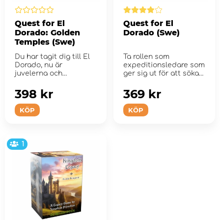
Quest for El
Quest for El
Dorado: Golden
Dorado (Swe)
Temples (Swe)
Du har tagit dig till El
Ta rollen som
Dorado, nu är
expeditionsledare som
juvelerna och
ger sig ut för att söka
rikedomarna nästan
efter det legendar...
inom r...
398 kr
369 kr
KÖP
KÖP
1