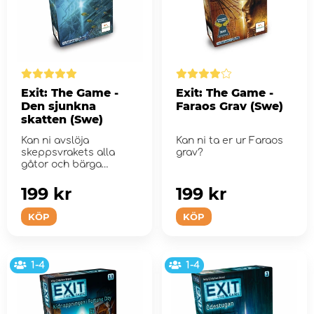
Exit: The Game -
Exit: The Game -
Den sjunkna
Faraos Grav (Swe)
skatten (Swe)
Kan ni avslöja
Kan ni ta er ur Faraos
skeppsvrakets alla
grav?
gåtor och bärga
skatten innan luften
ta...
199 kr
199 kr
KÖP
KÖP
1-4
1-4