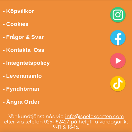
- Köpvillkor
- Cookies
- Frågor & Svar
- Kontakta Oss
- Integritetspolicy
- Leveransinfo
- Fyndhörnan
- Ångra Order
Vår kundtjänst nås via
info@spelexperten.com
eller via telefon
026-182427
på helgfria vardagar kl
9-11 & 13-16.