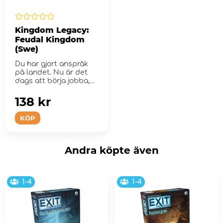
Kingdom Legacy:
Feudal Kingdom
(Swe)
Du har gjort anspråk
på landet. Nu är det
dags att börja jobba,
det ...
138 kr
KÖP
Andra köpte även
1-4
1-4