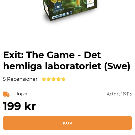
Exit: The Game - Det
hemliga laboratoriet (Swe)
5 Recensioner
I lager
Artnr:
119116
199
kr
KÖP