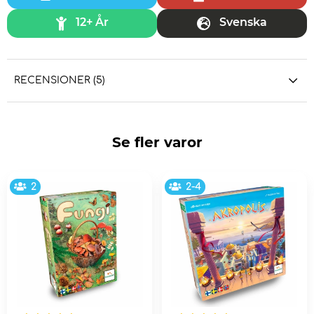
12+ År
Svenska
RECENSIONER (5)
Se fler varor
2
2-4