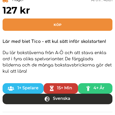
Artnr:
40181
127
kr
KÖP
Lär med biet Tico - ett kul sätt inför skolstarten!
Du lär bokstäverna från A-Ö och att stava enkla
ord i fyra olika spelvarianter. De färgglada
bilderna och de många bokstavsbrickorna gör det
kul att lära!
1+ Spelare
15+ Min
4+ År
Svenska