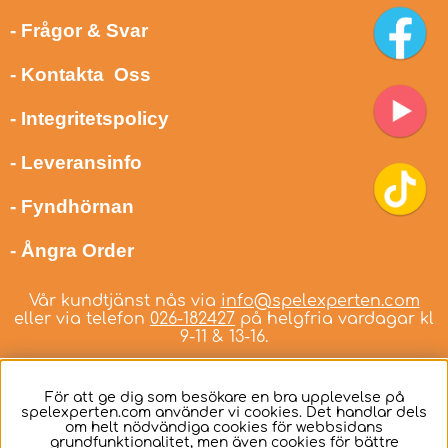
- Frågor & Svar
- Kontakta Oss
- Integritetspolicy
- Leveransinfo
- Fyndhörnan
- Ångra Order
Vår kundtjänst nås via
info@spelexperten.com
eller via telefon
026-182427
på helgfria vardagar kl
9-11 & 13-16.
För att ge dig som besökare en bra upplevelse på
spelexperten.com använder vi cookies. Det handlar dels
om helt nödvändiga cookies för webbsidans
Svenska
grundfunktionalitet, men även cookies för bättre