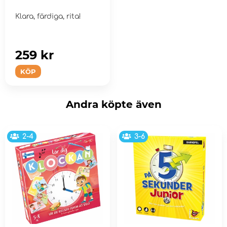
Klara, färdiga, rita!
259 kr
KÖP
Andra köpte även
2-4
3-6