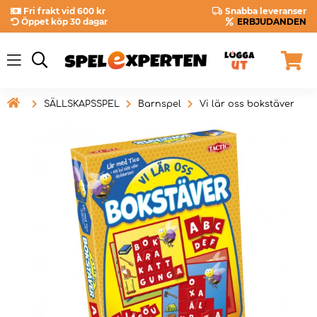
Fri frakt vid 600 kr
Snabba leveranser
Öppet köp 30 dagar
ERBJUDANDEN

SÄLLSKAPSSPEL
Barnspel
Vi lär oss bokstäver