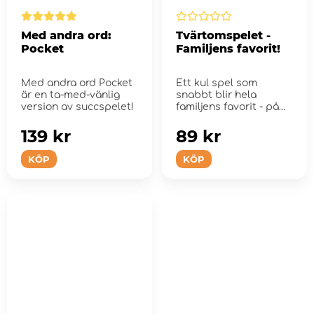
Med andra ord:
Tvärtomspelet -
Pocket
Familjens favorit!
Med andra ord Pocket
Ett kul spel som
är en ta-med-vänlig
snabbt blir hela
version av succspelet!
familjens favorit - på
kalaset, på resan ell...
139 kr
89 kr
KÖP
KÖP