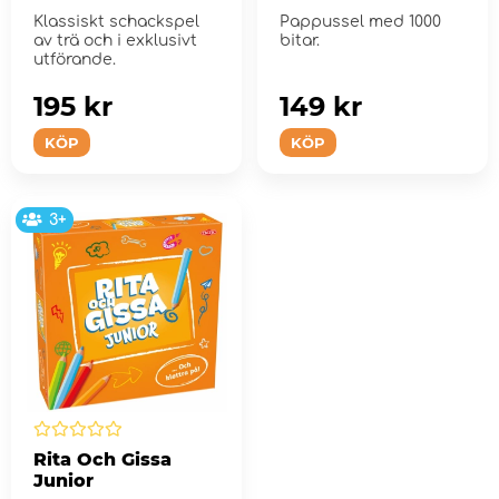
Klassiskt schackspel
Pappussel med 1000
av trä och i exklusivt
bitar.
utförande.
195 kr
149 kr
KÖP
KÖP
3+
Rita Och Gissa
Junior