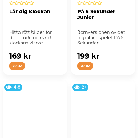
Lär dig klockan
På 5 Sekunder
Junior
Hitta rätt bilder för
Barnversionen av det
ditt bräde och vrid
populära spelet På 5
klockans visare.....
Sekunder.
169 kr
199 kr
KÖP
KÖP
4-8
2+