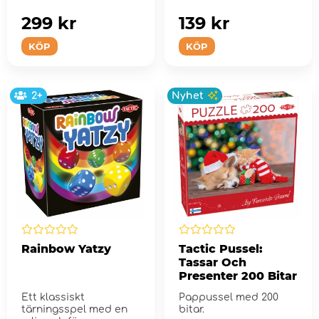
299 kr
139 kr
KÖP
KÖP
2+
Nyhet
Rainbow Yatzy
Tactic Pussel:
Tassar Och
Presenter 200 Bitar
Ett klassiskt
Pappussel med 200
tärningsspel med en
bitar.