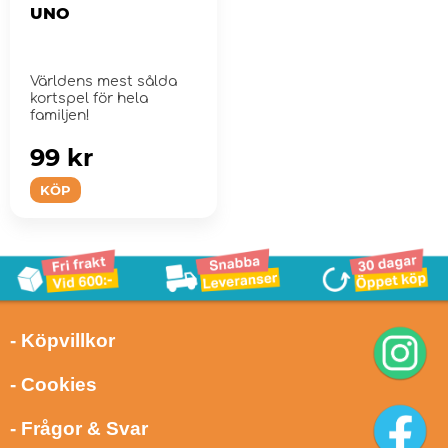
UNO
Världens mest sålda
kortspel för hela
familjen!
99 kr
KÖP
- Köpvillkor
- Cookies
- Frågor & Svar