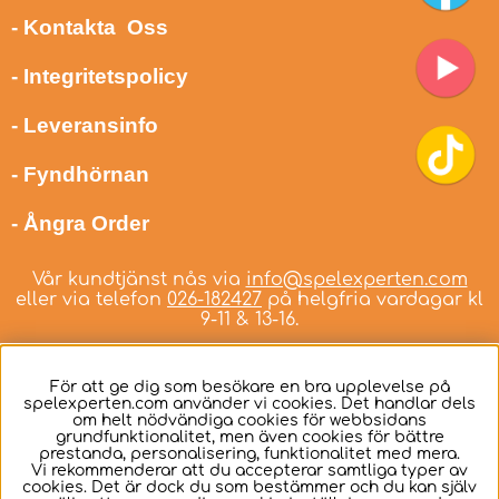
- Kontakta Oss
- Integritetspolicy
- Leveransinfo
- Fyndhörnan
- Ångra Order
Vår kundtjänst nås via
info@spelexperten.com
eller via telefon
026-182427
på helgfria vardagar kl
9-11 & 13-16.
För att ge dig som besökare en bra upplevelse på
spelexperten.com använder vi cookies. Det handlar dels
om helt nödvändiga cookies för webbsidans
Svenska
grundfunktionalitet, men även cookies för bättre
prestanda, personalisering, funktionalitet med mera.
Vi rekommenderar att du accepterar samtliga typer av
cookies. Det är dock du som bestämmer och du kan själv