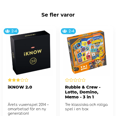
Se fler varor
2-4
2-4
iKNOW 2.0
Rubble & Crew -
Lotto, Domino,
Memo - 3 in 1
Årets vuxenspel 2014 –
Tre klassiska och roliga
omarbetad för en ny
spel i en box
generation!