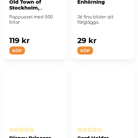
Old Town of
Enhörning
Stockholm,
Sweden 500 Bitar
Pappussel med 500
36 fina bilder att
bitar
färglägga.
119 kr
29 kr
KÖP
KÖP