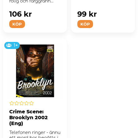
rolig och färggrann
twist!
106 kr
99 kr
KÖP
KÖP
1+
Crime Scene:
Brooklyn 2002
(Eng)
Telefonen ringer - ännu
ett mord har begåtts i