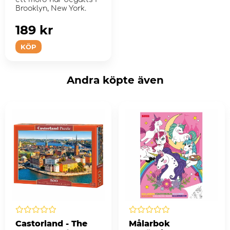
Brooklyn, New York.
189 kr
KÖP
Andra köpte även
Castorland - The
Målarbok