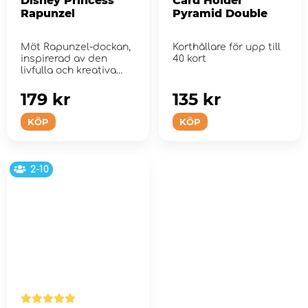
Disney Princess
Card Holder
Rapunzel
Pyramid Double
Möt Rapunzel-dockan,
Korthållare för upp till
inspirerad av den
40 kort
livfulla och kreativa
prinsessan från D...
179 kr
135 kr
KÖP
KÖP
2-10