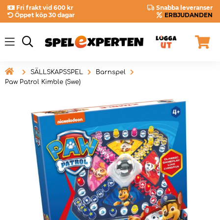
Fri frakt vid 600 kr
Snabba leveranser
Öppet köp 30 dagar
ERBJUDANDEN

SÄLLSKAPSSPEL
Barnspel
Paw Patrol Kimble (Swe)