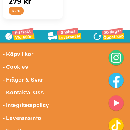
279 kr
KÖP
- Köpvillkor
- Cookies
- Frågor & Svar
- Kontakta Oss
- Integritetspolicy
- Leveransinfo