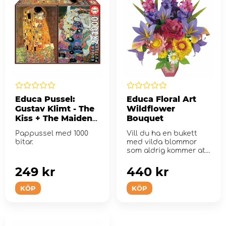
Educa Pussel:
Educa Floral Art
Gustav Klimt - The
Wildflower
Kiss + The Maiden
Bouquet
2x1000 Bitar
Pappussel med 1000
Vill du ha en bukett
bitar.
med vilda blommor
som aldrig kommer att
vissna?
249 kr
440 kr
KÖP
KÖP