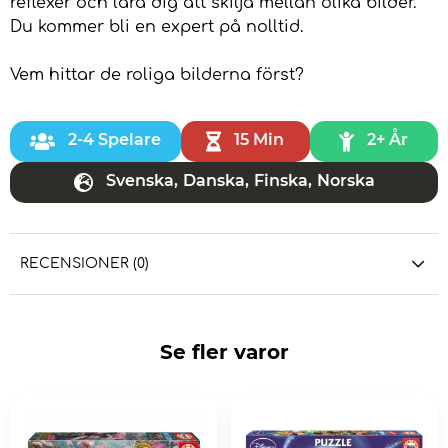
reflexer och lära dig att skilja mellan olika bilder.
Du kommer bli en expert på nolltid.
Vem hittar de roliga bilderna först?
2-4 Spelare
15 Min
2+ År
Svenska
,
Danska
,
Finska
,
Norska
RECENSIONER (0)
Se fler varor