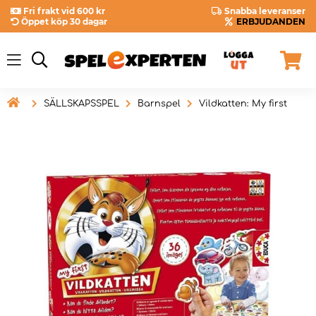
Fri frakt vid 600 kr
Snabba leveranser
Öppet köp 30 dagar
ERBJUDANDEN

SÄLLSKAPSSPEL
Barnspel
Vildkatten: My first