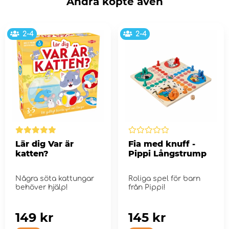
Andra köpte även
2-4
2-4
Lär dig Var är
Fia med knuff -
katten?
Pippi Långstrump
Några söta kattungar
Roliga spel för barn
behöver hjälp!
från Pippi!
149 kr
145 kr