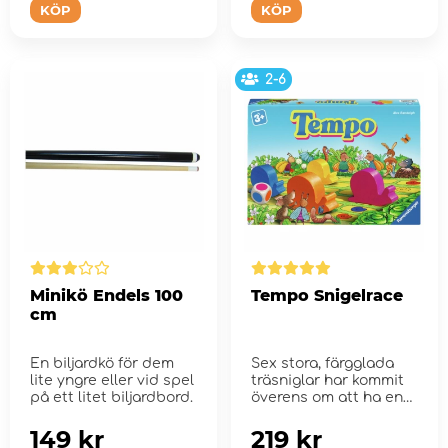
KÖP
KÖP
2-6
Minikö Endels 100
Tempo Snigelrace
cm
En biljardkö för dem
Sex stora, färgglada
lite yngre eller vid spel
träsniglar har kommit
på ett litet biljardbord.
överens om att ha en
snigelkap...
149 kr
219 kr