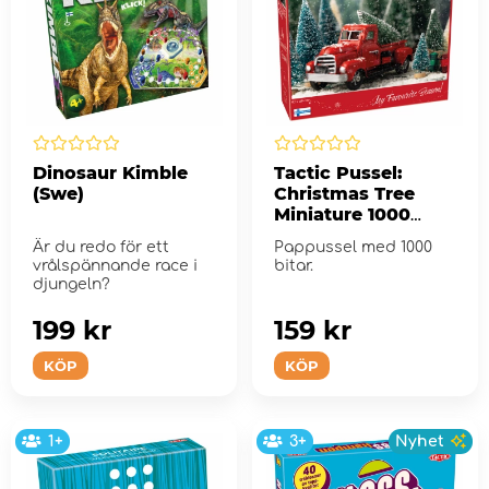
Dinosaur Kimble
Tactic Pussel:
(Swe)
Christmas Tree
Miniature 1000
Bitar
Är du redo för ett
Pappussel med 1000
vrålspännande race i
bitar.
djungeln?
199 kr
159 kr
KÖP
KÖP
1+
3+
Nyhet