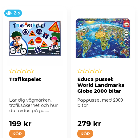
2-6
Trafikspelet
Educa pussel:
World Landmarks
Globe 2000 bitar
Lär dig vägmärken,
Pappussel med 2000
trafiksäkerhet och hur
bitar.
du färdas på gat...
199 kr
279 kr
KÖP
KÖP