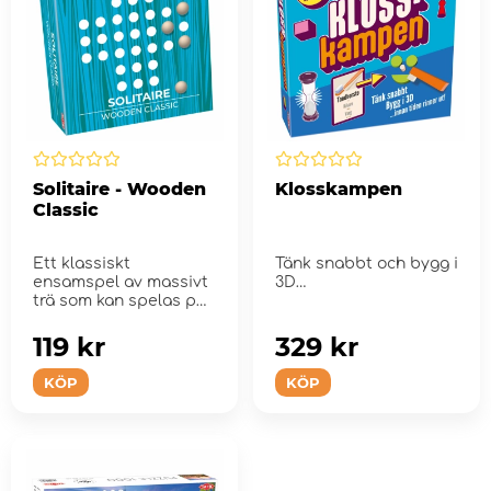
Solitaire - Wooden
Klosskampen
Classic
Ett klassiskt
Tänk snabbt och bygg i
ensamspel av massivt
3D…
trä som kan spelas på
flera olika sätt
119 kr
329 kr
KÖP
KÖP