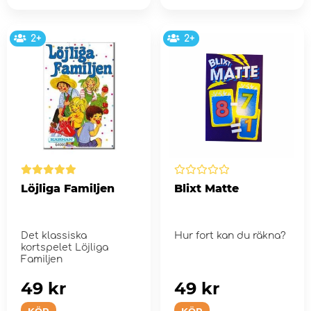
2+
2+
Löjliga Familjen
Blixt Matte
Det klassiska
Hur fort kan du räkna?
kortspelet Löjliga
Familjen
49 kr
49 kr
KÖP
KÖP