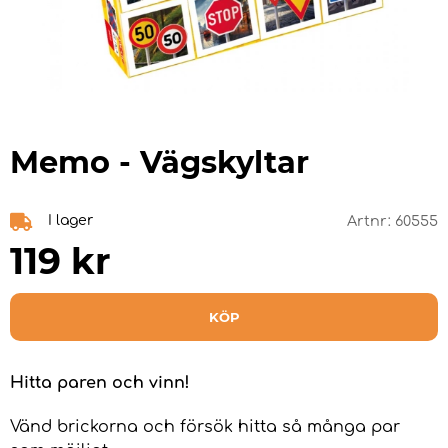
Memo - Vägskyltar
I lager
Artnr:
60555
119
kr
KÖP
Hitta paren och vinn!
Vänd brickorna och försök hitta så många par