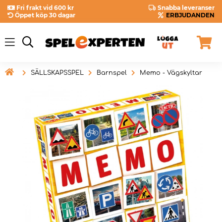
Fri frakt vid 600 kr
Snabba leveranser
Öppet köp 30 dagar
ERBJUDANDEN

SÄLLSKAPSSPEL
Barnspel
Memo - Vägskyltar