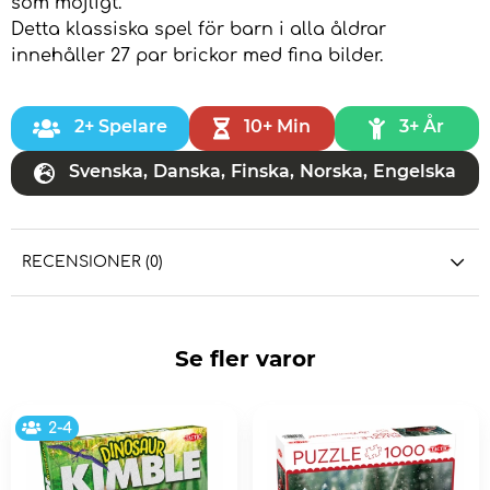
som möjligt.
Detta klassiska spel för barn i alla åldrar
innehåller 27 par brickor med fina bilder.
2+ Spelare
10+ Min
3+ År
Svenska
,
Danska
,
Finska
,
Norska
,
Engelska
RECENSIONER (0)
Se fler varor
2-4