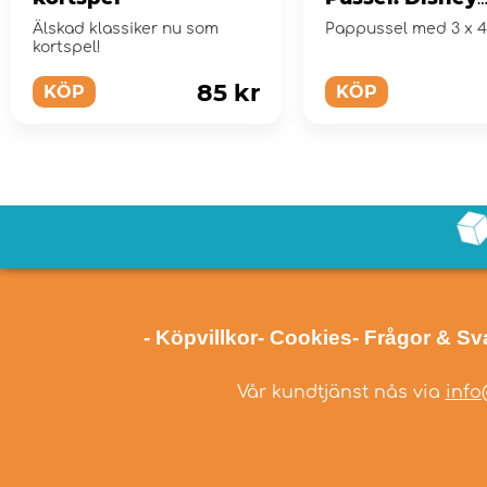
Princess 3x49 B
Älskad klassiker nu som
Pappussel med 3 x 4
kortspel!
85 kr
KÖP
KÖP
- Köpvillkor
- Cookies
- Frågor & Sv
Vår kundtjänst nås via
info