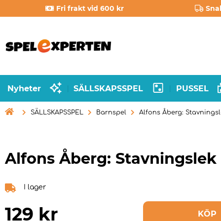
Fri frakt vid 600 kr
Sna
Nyheter
SÄLLSKAPSSPEL
PUSSEL
|
|

SÄLLSKAPSSPEL
Barnspel
Alfons Åberg: Stavnings
Alfons Åberg: Stavningslek
I lager
129
kr
KÖP