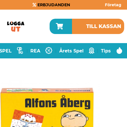
ERBJUDANDEN
Företag
TILL KASSAN
SPEL
REA
Årets Spel
Tips
|
|
|