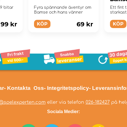
itar
9 bitar
Fyra spännande äventyr om
Ett fint
Bamse och hans vänner
starkast
busar.
99 kr
69 kr
KÖP
KÖP
ar
- Kontakta Oss
- Integritetspolicy
- Leveransinf
@spelexperten.com
eller via telefon
026-182427
på helg
Sociala Medier: