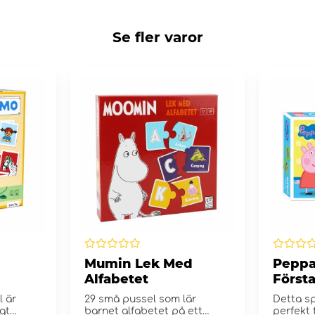
Se fler varor
Mumin Lek Med
Peppa 
Alfabetet
Först
l är
29 små pussel som lär
Detta s
gt
barnet alfabetet på ett
perfekt 