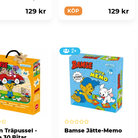
emo.
129 kr
129 kr
KÖP
2+
n Träpussel -
Bamse Jätte-Memo
 30 Bitar