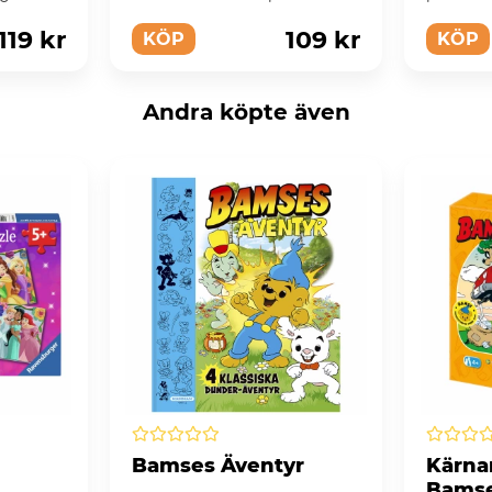
roligt sätt med hj...
spela M
119 kr
109 kr
KÖP
KÖP
Andra köpte även
Bamses Äventyr
Kärna
Bamse