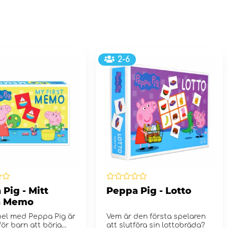
2-6
Pig - Mitt
Peppa Pig - Lotto
a Memo
pel med Peppa Pig är
Vem är den första spelaren
för barn att börja
att slutföra sin lottobräda?