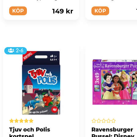
pusseläventyr!
lärorikt för di...
149 kr
KÖP
KÖP
2-6
Tjuv och Polis
Ravensburger
kortspel
Pussel: Disney