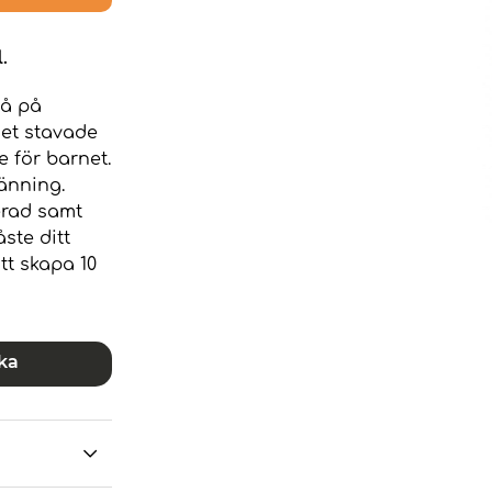
.
så på
det stavade
e för barnet.
änning.
erad samt
ste ditt
tt skapa 10
ka