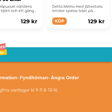
 träpussel världens
Detta Memo med jättestora
 björn och ett gäng
brickor spelas bäst på
Golvet!
129 kr
129 kr
KÖP
ormation
- Fyndhörnan
- Ångra Order
fria vardagar kl 9-11 & 13-16.