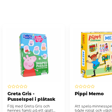
Greta Gris -
Pippi Memo
Pusselspel i plåtask
Följ med Greta Gris och
Att spela minnesspe
hennes familj på ett glatt
både roligt och väldi