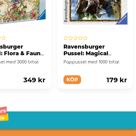
sburger
Ravensburger
: Flora & Fauna
Pussel: Magical
 Map 3000
student Harry Potter
el med 3000 bitar.
Pappussel med 1000 bitar.
1000 Bitar
349 kr
179 kr
KÖP