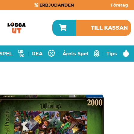
ERBJUDANDEN
Företag
TILL KASSAN
SPEL
REA
Årets Spel
Tips
|
|
|