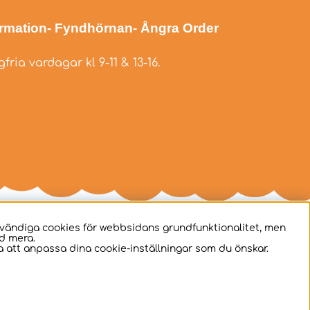
ormation
- Fyndhörnan
- Ångra Order
fria vardagar kl 9-11 & 13-16.
dvändiga cookies för webbsidans grundfunktionalitet, men
d mera.
 att anpassa dina cookie-inställningar som du önskar.