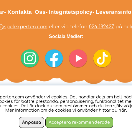
ar
- Kontakta Oss
- Integritetspolicy
- Leveransinf
@spelexperten.com
eller via telefon
026-182427
på helg
Sociala Medier:
perten.com använder vi cookies. Det handlar dels om helt nö
ookies för bättre prestanda, personalisering, funktionalitet me
 cookies. Det är dock du som bestämmer och du kan själv välja
Mer information om de cookies vi använder hittar du
här
.
Anpassa
Acceptera rekommenderade