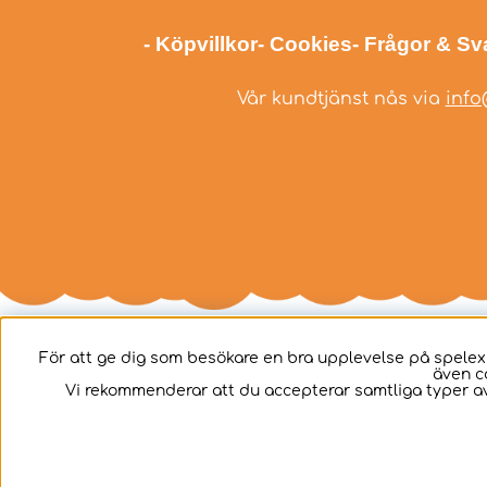
- Köpvillkor
- Cookies
- Frågor & Sv
Vår kundtjänst nås via
info
För att ge dig som besökare en bra upplevelse på spelex
även c
Svenska
Vi rekommenderar att du accepterar samtliga typer av