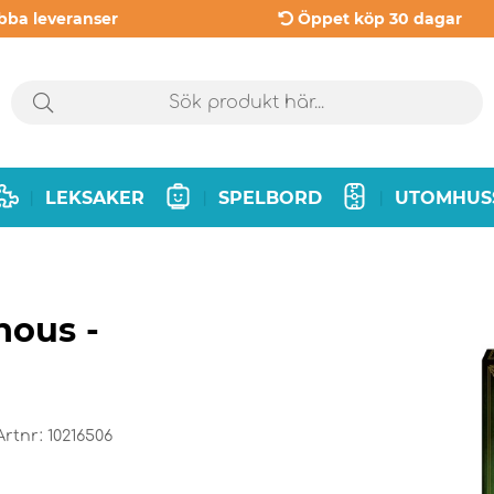
bba leveranser
Öppet köp 30 dagar
LEKSAKER
SPELBORD
UTOMHUS
|
|
|
nous -
Artnr:
10216506