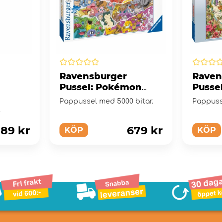
Ravensburger
Raven
Pussel: Pokémon
Pussel
Allstars 5000 Bitar
World
Pappussel med 5000 bitar.
Pappuss
Bitar
.
89 kr
679 kr
KÖP
KÖP