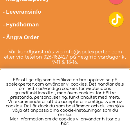
- Leveransinfo
- Fyndhörnan
- Ångra Order
Vår kundtjänst nås via
info@spelexperten.com
eller via telefon
026-182427
på helgfria vardagar kl
9-11 & 13-16.
För att ge dig som besökare en bra upplevelse på
spelexperten.com använder vi cookies. Det handlar dels
om helt nödvändiga cookies för webbsidans
Svenska
grundfunktionalitet, men även cookies för bättre
prestanda, personalisering, funktionalitet med mera.
Vi rekommenderar att du accepterar samtliga typer av
cookies. Det är dock du som bestämmer och du kan själv
välja att anpassa dina cookie-inställningar som du
önskar.
Mer information om de cookies vi använder hittar du
här
.