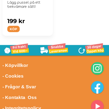
Lägg pussel på ett
bekvämare sätt!
199 kr
KÖP
- Köpvillkor
- Cookies
- Frågor & Svar
- Kontakta Oss
- Integritetspolicy