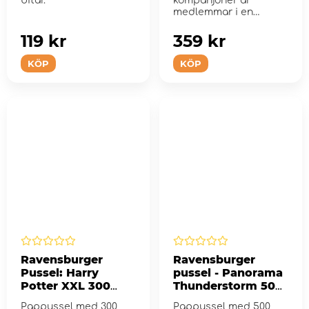
bitar.
kompanjoner är
medlemmar i en
smittskyddsenhet.
119 kr
359 kr
KÖP
KÖP
Ravensburger
Ravensburger
Pussel: Harry
pussel - Panorama
Potter XXL 300
Thunderstorm 500
Bitar
Bitar
Pappussel med 300
Pappussel med 500