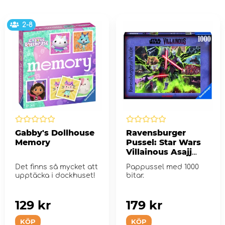
2-8
Gabby's Dollhouse
Ravensburger
Memory
Pussel: Star Wars
Villainous Asajj
Ventress 1000 Bitar
Det finns så mycket att
Pappussel med 1000
upptäcka i dockhuset!
bitar.
129 kr
179 kr
KÖP
KÖP