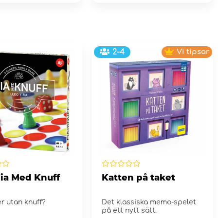
2-4
Vi tipsar
Fia Med Knuff
Katten på taket
r utan knuff?
Det klassiska memo-spelet
på ett nytt sätt.