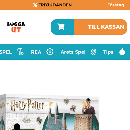
ERBJUDANDEN
Företag
TILL KASSAN
SPEL
REA
Årets Spel
Tips
|
|
|