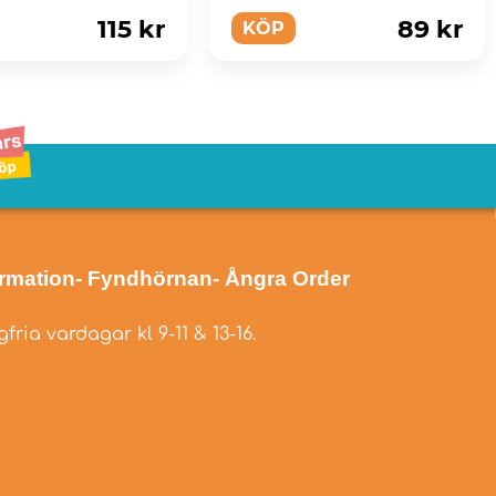
115 kr
89 kr
KÖP
ormation
- Fyndhörnan
- Ångra Order
fria vardagar kl 9-11 & 13-16.