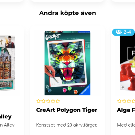
Andra köpte även
2-4
y
CreArt Polygon Tiger
Alga 
lley
n Alley
Konstset med 20 akrylfärger.
Med elle