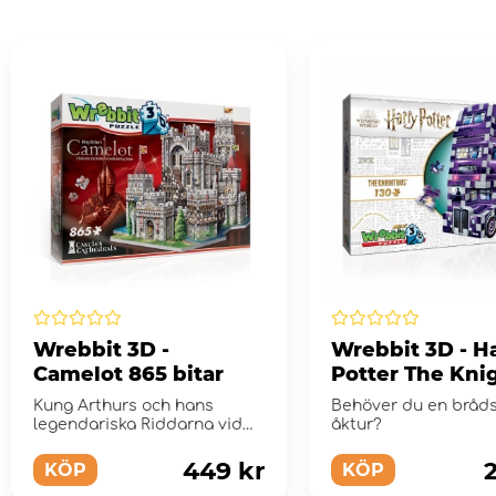
Wrebbit 3D -
Wrebbit 3D - H
Camelot 865 bitar
Potter The Kni
Bus 130 Bitar
Kung Arthurs och hans
Behöver du en bråd
legendariska Riddarna vid
åktur?
runda bordets hem som är
epicentret...
449 kr
KÖP
KÖP