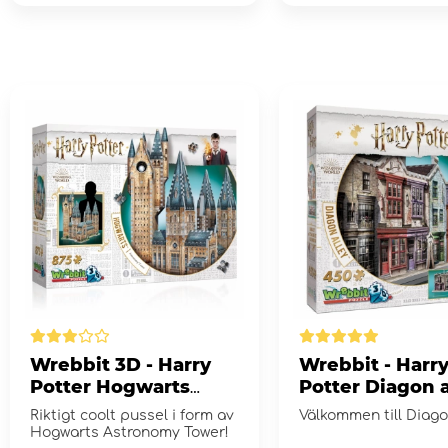
Wrebbit 3D - Harry
Wrebbit - Harr
Potter Hogwarts
Potter Diagon a
Astronomy Tower
Riktigt coolt pussel i form av
Välkommen till Diago
875 Bitar
Hogwarts Astronomy Tower!