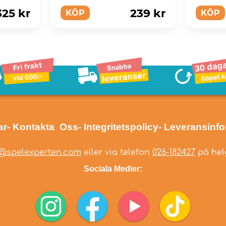
325 kr
239 kr
KÖP
KÖP
ar
- Kontakta Oss
- Integritetspolicy
- Leveransinf
@spelexperten.com
eller via telefon
026-182427
på helg
Sociala Medier: