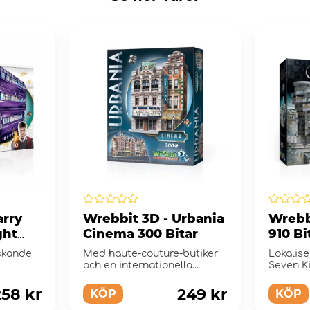
arry
Wrebbit 3D - Urbania
Wrebbi
ght
Cinema 300 Bitar
910 Bi
skande
Med haute-couture-butiker
Lokalise
och en internationella
Seven K
filmfestival kommer detta
provins ä
3D-pussel dra...
258 kr
249 kr
KÖP
KÖP