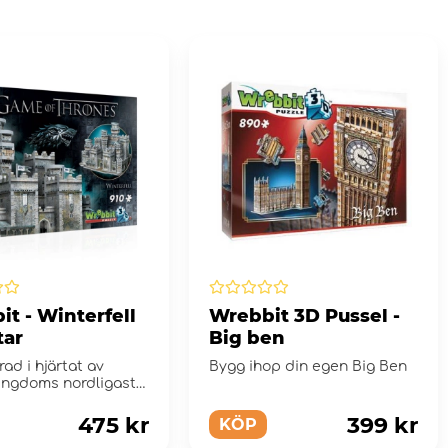
t - Winterfell
Wrebbit 3D Pussel -
tar
Big ben
rad i hjärtat av
Bygg ihop din egen Big Ben
ingdoms nordligaste
r Winterfell betr...
475 kr
399 kr
KÖP