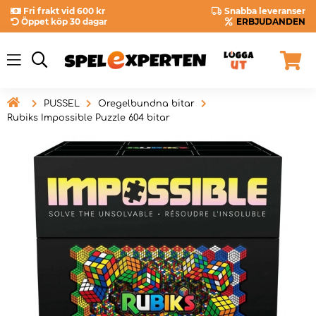
Fri frakt vid 600 kr
Snabba leveranser
Öppet köp 30 dagar
ERBJUDANDEN

PUSSEL
Oregelbundna bitar
Rubiks Impossible Puzzle 604 bitar