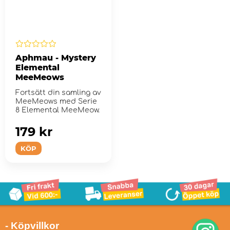
Aphmau - Mystery
Elemental
MeeMeows
Fortsätt din samling av
MeeMeows med Serie
8 Elemental MeeMeow.
179 kr
KÖP
- Köpvillkor