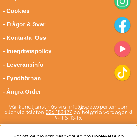
- Cookies
- Frågor & Svar
- Kontakta Oss
- Integritetspolicy
- Leveransinfo
- Fyndhörnan
- Ångra Order
Vår kundtjänst nås via
info@spelexperten.com
eller via telefon
026-182427
på helgfria vardagar kl
9-11 & 13-16.
För att ge dig som besökare en bra upplevelse på