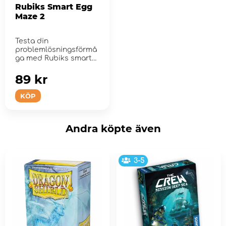
Rubiks Smart Egg
Maze 2
Testa din
problemlösningsförmå
ga med Rubiks smarta
ägg!
89 kr
KÖP
Andra köpte även
3-5