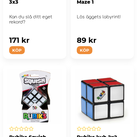
3x3
Maze 1
Kan du slå ditt eget
Lös äggets labyrint!
rekord?
171 kr
89 kr
KÖP
KÖP