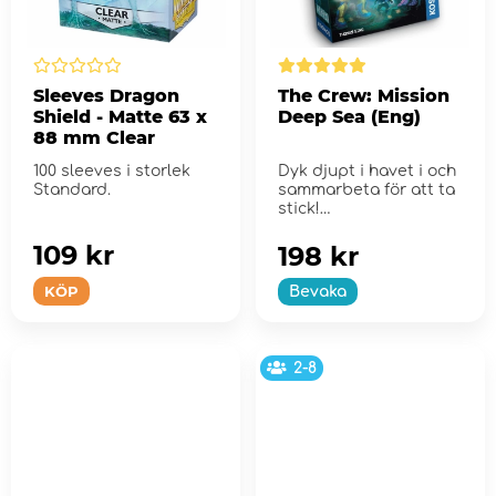
Sleeves Dragon
The Crew: Mission
Shield - Matte 63 x
Deep Sea (Eng)
88 mm Clear
100 sleeves i storlek
Dyk djupt i havet i och
Standard.
sammarbeta för att ta
stick!
109 kr
198 kr
KÖP
Bevaka
2-8