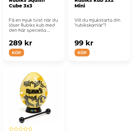
Rubiks Squish
Rubiks kub 2x2
Cube 3x3
Mini
Få en mjuk tvist när du
Vill du mjukstarta din
löser Rubiks kub med
"rubikskarriär"?
den här speciella ...
289 kr
99 kr
KÖP
KÖP