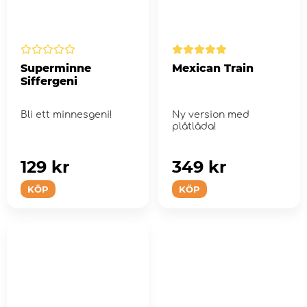
Superminne
Mexican Train
Siffergeni
Bli ett minnesgeni!
Ny version med
plåtlåda!
129 kr
349 kr
KÖP
KÖP