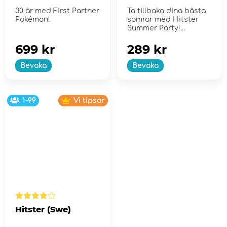
Collection - Series
30 år med First Partner
Ta tillbaka dina bästa
2
Pokémon!
somrar med Hitster
Summer Party!
699 kr
289 kr
Bevaka
Bevaka
1-99
Vi tipsar
Hitster (Swe)