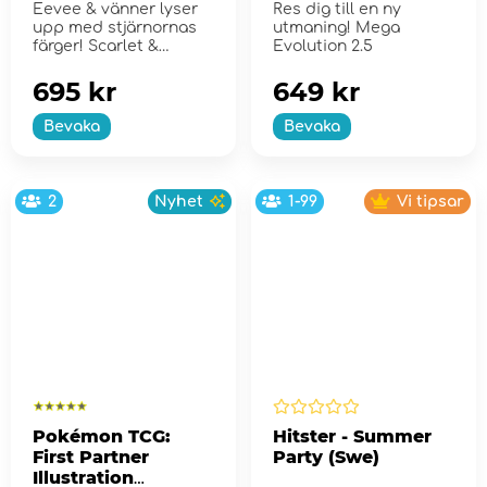
Eevee & vänner lyser
Res dig till en ny
upp med stjärnornas
utmaning! Mega
färger! Scarlet &
Evolution 2.5
Violet...
695 kr
649 kr
Bevaka
Bevaka
2
Nyhet
1-99
Vi tipsar
Pokémon TCG:
Hitster - Summer
First Partner
Party (Swe)
Illustration