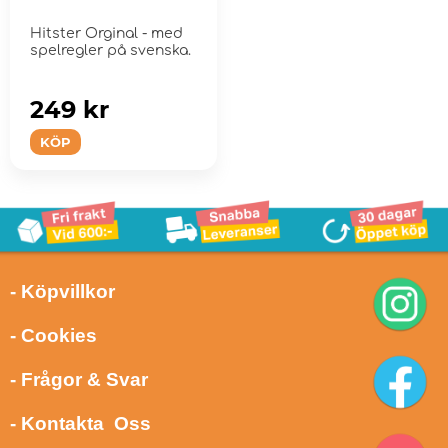
Hitster Orginal - med
spelregler på svenska.
249 kr
KÖP
- Köpvillkor
- Cookies
- Frågor & Svar
- Kontakta Oss