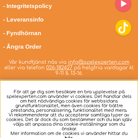
- Integritetspolicy
- Leveransinfo
- Fyndhörnan
- Ångra Order
Vår kundtjänst nås via
info@spelexperten.com
eller via telefon
026-182427
på helgfria vardagar kl
9-11 & 13-16.
För att ge dig som besökare en bra upplevelse på
spelexperten.com använder vi cookies. Det handlar dels
om helt nödvändiga cookies för webbsidans
Svenska
grundfunktionalitet, men även cookies för bättre
prestanda, personalisering, funktionalitet med mera.
Vi rekommenderar att du accepterar samtliga typer av
cookies. Det är dock du som bestämmer och du kan själv
välja att anpassa dina cookie-inställningar som du
önskar.
Mer information om de cookies vi använder hittar du