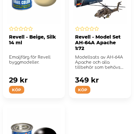
Revell - Beige, Silk
Revell - Model Set
14 ml
AH-64A Apache
1:72
Emaljfärg för Revell
Modellsats av AH-64A
byggmodeller.
Apache och alla
tillbehör som behövs
för montering
29 kr
349 kr
KÖP
KÖP