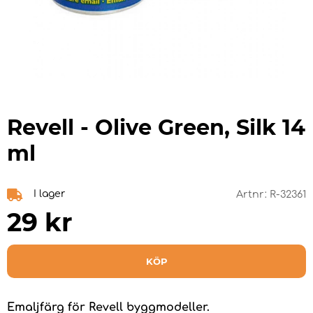
Revell - Olive Green, Silk 14
ml
I lager
Artnr:
R-32361
29
kr
KÖP
Emaljfärg för Revell byggmodeller.