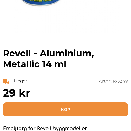
Revell - Aluminium,
Metallic 14 ml
I lager
Artnr:
R-32199
29
kr
KÖP
Emaljfärg för Revell byggmodeller.