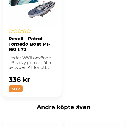
Revell - Patrol
Torpedo Boat PT-
160 1:72
Under WWII använde
US Navy patrullbåtar
av typen PT för att
undersök...
336 kr
KÖP
Andra köpte även