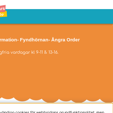
ormation
- Fyndhörnan
- Ångra Order
fria vardagar kl 9-11 & 13-16.
dvändiga cookies för webbsidans grundfunktionalitet, men