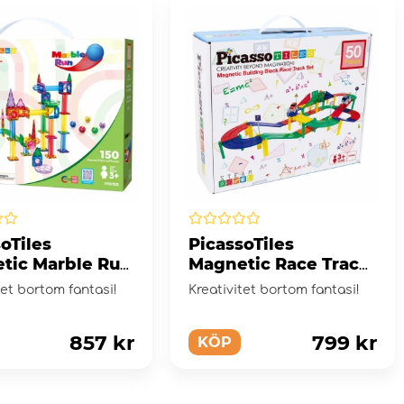
oTiles
PicassoTiles
tic Marble Run
Magnetic Race Track
0 Bitar
50 Bitar
tet bortom fantasi!
Kreativitet bortom fantasi!
857 kr
799 kr
KÖP