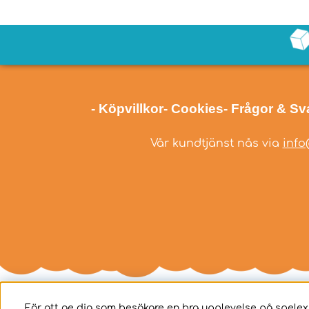
- Köpvillkor
- Cookies
- Frågor & Sv
Vår kundtjänst nås via
info
För att ge dig som besökare en bra upplevelse på spelex