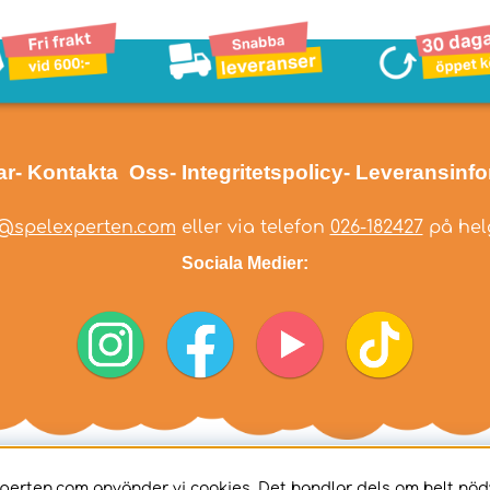
ar
- Kontakta Oss
- Integritetspolicy
- Leveransinf
@spelexperten.com
eller via telefon
026-182427
på helg
Sociala Medier:
perten.com använder vi cookies. Det handlar dels om helt nö