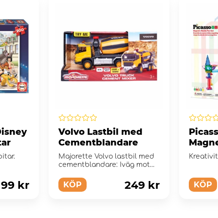
Disney
Volvo Lastbil med
Picass
tar
Cementblandare
Magne
Set 15
itar.
Majorette Volvo lastbil med
Kreativi
cementblandare: Iväg mot
nästa byggarbetsplats!
99 kr
249 kr
KÖP
KÖP