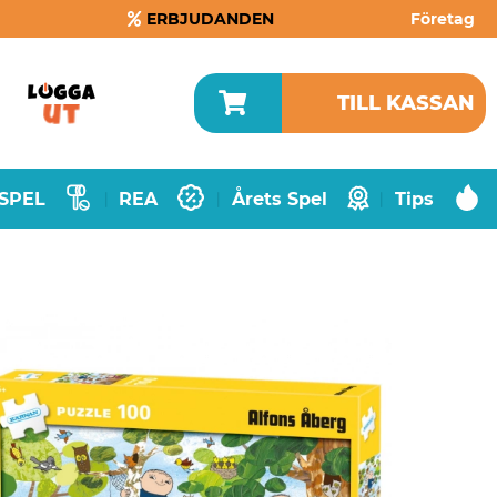
ERBJUDANDEN
Företag
TILL KASSAN
SPEL
REA
Årets Spel
Tips
|
|
|