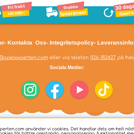
ar
- Kontakta Oss
- Integritetspolicy
- Leveransinf
@spelexperten.com
eller via telefon
026-182427
på helg
Sociala Medier:
perten.com använder vi cookies. Det handlar dels om helt nö
ookies för bättre prestanda, personalisering, funktionalitet me