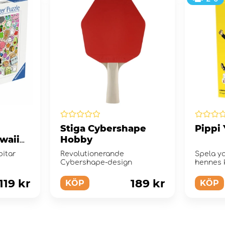
Stiga Cybershape
Pippi 
waii
Hobby
r
itar
Revolutionerande
Spela y
Cybershape-design
hennes 
119 kr
189 kr
KÖP
KÖP