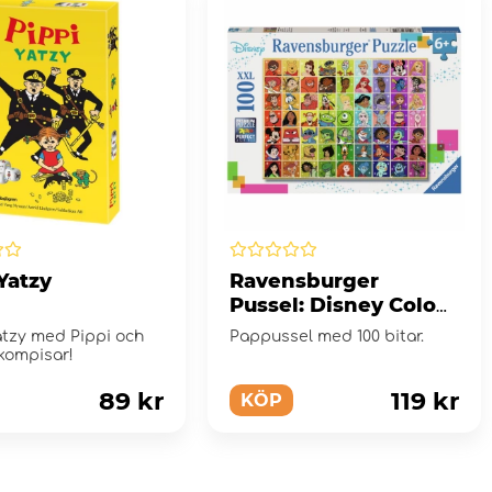
Yatzy
Ravensburger
Pussel: Disney Colour
Palette 100 Bitar XXL
atzy med Pippi och
Pappussel med 100 bitar.
kompisar!
89 kr
119 kr
KÖP