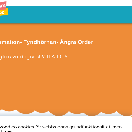
ormation
- Fyndhörnan
- Ångra Order
fria vardagar kl 9-11 & 13-16.
dvändiga cookies för webbsidans grundfunktionalitet, men
d mera.