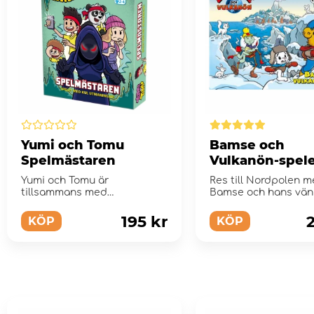
Yumi och Tomu
Bamse och
Spelmästaren
Vulkanön-spel
Yumi och Tomu är
Res till Nordpolen 
tillsammans med
Bamse och hans vän
kompisarna Jeff och Muimbi
ute på upptäc...
195 kr
KÖP
KÖP