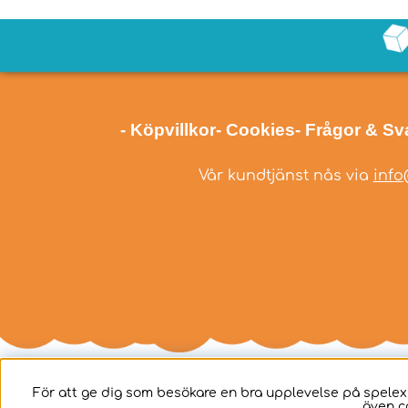
- Köpvillkor
- Cookies
- Frågor & Sv
Vår kundtjänst nås via
info
För att ge dig som besökare en bra upplevelse på spelex
även c