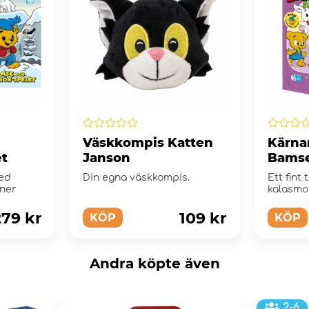
Väskkompis Katten
Kärna
et
Janson
Bamse 
med
Din egna väskkompis.
Ett fint
ner
kalasmo
hans vä
279 kr
109 kr
KÖP
KÖP
Andra köpte även
2-6