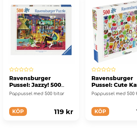
Ravensburger
Ravensburger
Pussel: Jazzy! 500
Pussel: Cute Ka
Bitar
Chaos 500 Bita
Pappussel med 500 bitar
Pappussel med 500 b
119 kr
KÖP
KÖP