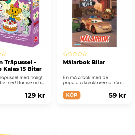
n Träpussel -
Målarbok Bilar
Kalas 15 Bitar
 träpussel med häligt
En målarbok med de
tiv med Bamse och
populära karaktärerna från
nner.
Disney.
129 kr
59 kr
KÖP