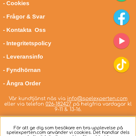
- Cookies
- Frågor & Svar
- Kontakta Oss
- Integritetspolicy
- Leveransinfo
- Fyndhörnan
- Ångra Order
Vår kundtjänst nås via
info@spelexperten.com
eller via telefon
026-182427
på helgfria vardagar kl
9-11 & 13-16.
För att ge dig som besökare en bra upplevelse på
spelexperten.com använder vi cookies. Det handlar dels