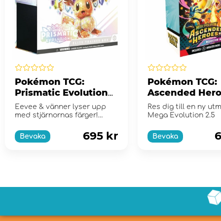
Pokémon TCG:
Pokémon TCG:
Prismatic Evolutions
Ascended Hero
Elite Trainer Box
Booster Bundl
Eevee & vänner lyser upp
Res dig till en ny ut
med stjärnornas färger!
Mega Evolution 2.5
Scarlet & Violet...
695 kr
6
Bevaka
Bevaka