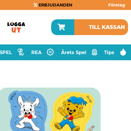
ERBJUDANDEN
Företag
TILL KASSAN
SPEL
REA
Årets Spel
Tips
|
|
|