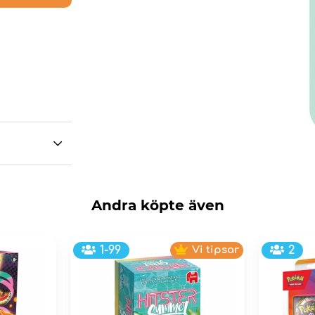
Andra köpte även
1-99
Vi tipsar
2