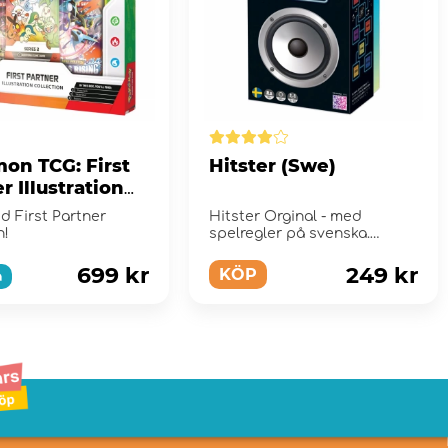
on TCG: First
Hitster (Swe)
r Illustration
tion - Series 2
d First Partner
Hitster Orginal - med
n!
spelregler på svenska.
699 kr
249 kr
KÖP
a