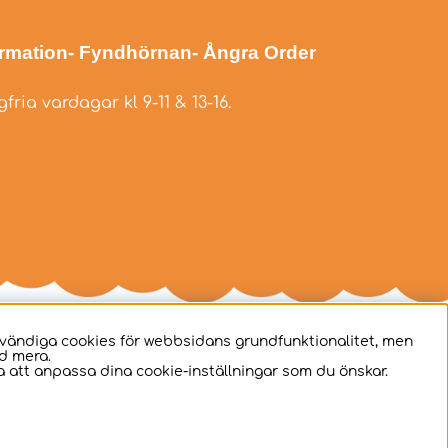
ormation
- Fyndhörnan
- Ångra Order
fria vardagar kl 9-11 & 13-16.
dvändiga cookies för webbsidans grundfunktionalitet, men
d mera.
 att anpassa dina cookie-inställningar som du önskar.