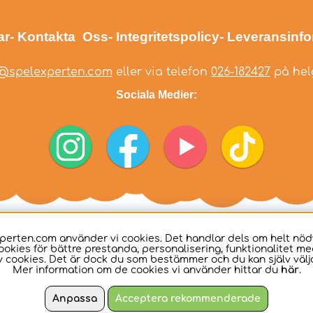
ar
- Kontakta Oss
- Integritetspolicy
- Leveransinf
@spelexperten.com
eller via telefon
026-182427
på helg
Sociala Medier:
perten.com använder vi cookies. Det handlar dels om helt nö
ookies för bättre prestanda, personalisering, funktionalitet me
 cookies. Det är dock du som bestämmer och du kan själv välja
Mer information om de cookies vi använder hittar du
här
.
Anpassa
Acceptera rekommenderade