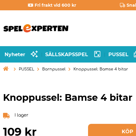
Fri frakt vid 600 kr
Sna
Nyheter
SÄLLSKAPSSPEL
PUSSEL
|
|

PUSSEL
Barnpussel
Knoppussel: Bamse 4 bitar
Knoppussel: Bamse 4 bitar
I lager
109
kr
KÖP