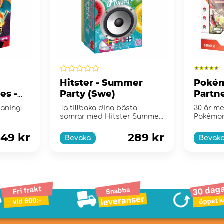
Hitster - Summer
Pokém
es -
Party (Swe)
Partne
e
Collec
maning!
Ta tillbaka dina bästa
30 år me
somrar med Hitster Summer
Pokémo
Party!
49 kr
289 kr
Bevaka
Bevak