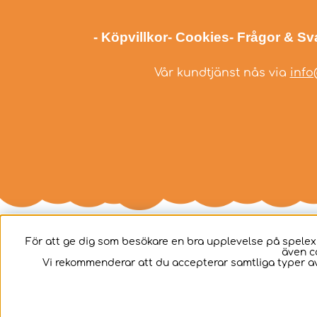
- Köpvillkor
- Cookies
- Frågor & Sv
Vår kundtjänst nås via
info
För att ge dig som besökare en bra upplevelse på spelex
även c
Svenska
Vi rekommenderar att du accepterar samtliga typer av