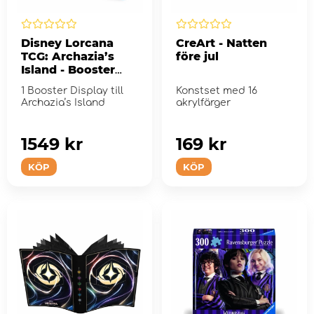
Disney Lorcana
CreArt - Natten
TCG: Archazia’s
före jul
Island - Booster
Display
1 Booster Display till
Konstset med 16
Archazia’s Island
akrylfärger
1549 kr
169 kr
KÖP
KÖP