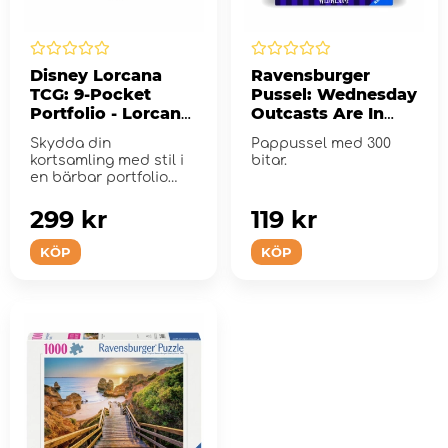
Disney Lorcana
Ravensburger
TCG: 9-Pocket
Pussel: Wednesday
Portfolio - Lorcana
Outcasts Are In
Logo
300 Bitar
Skydda din
Pappussel med 300
kortsamling med stil i
bitar.
en bärbar portfolio
med Disney Lorcana-
konst.
299 kr
119 kr
KÖP
KÖP