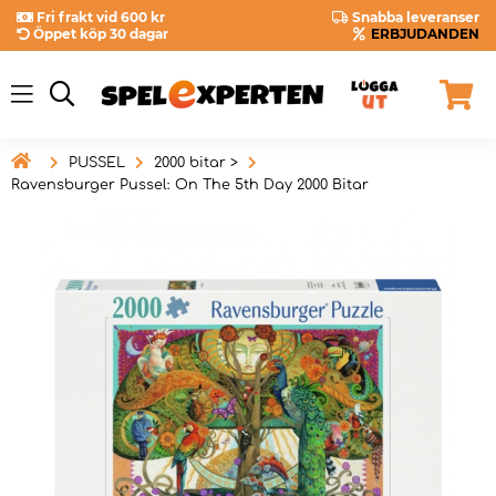
Fri frakt vid 600 kr
Snabba leveranser
Öppet köp 30 dagar
ERBJUDANDEN

PUSSEL
2000 bitar >
Ravensburger Pussel: On The 5th Day 2000 Bitar